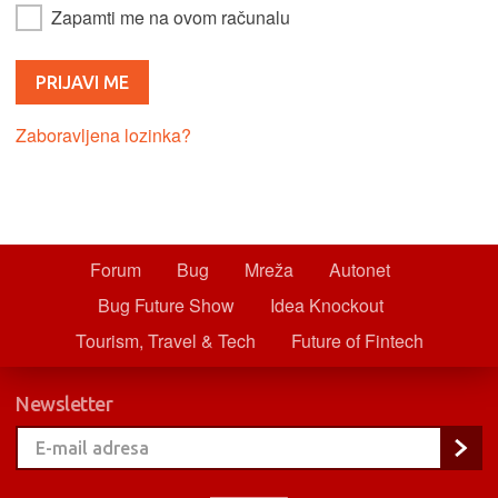
Zapamti me na ovom računalu
Zaboravljena lozinka?
Forum
Bug
Mreža
Autonet
Bug Future Show
Idea Knockout
Tourism, Travel & Tech
Future of Fintech
Newsletter