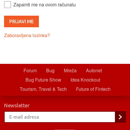
Zapamti me na ovom računalu
Zaboravljena lozinka?
Forum
Bug
Mreža
Autonet
Bug Future Show
Idea Knockout
Tourism, Travel & Tech
Future of Fintech
Newsletter