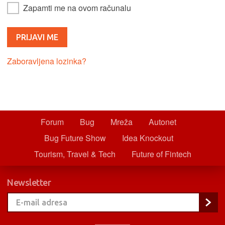
Zapamti me na ovom računalu
Zaboravljena lozinka?
Forum
Bug
Mreža
Autonet
Bug Future Show
Idea Knockout
Tourism, Travel & Tech
Future of Fintech
Newsletter