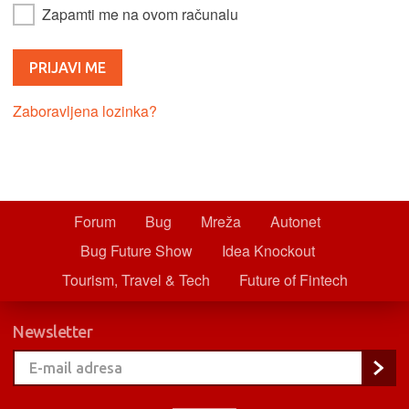
Zapamti me na ovom računalu
Zaboravljena lozinka?
Forum
Bug
Mreža
Autonet
Bug Future Show
Idea Knockout
Tourism, Travel & Tech
Future of Fintech
Newsletter