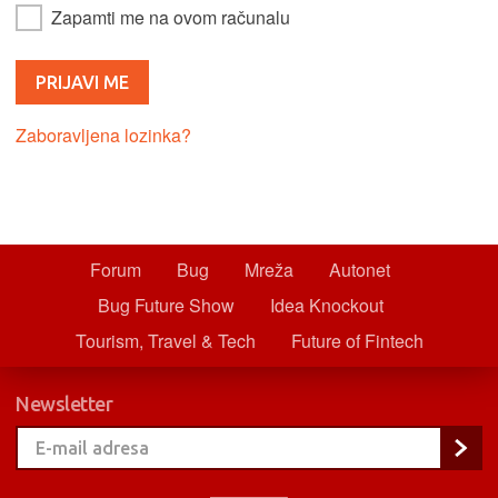
Zapamti me na ovom računalu
Zaboravljena lozinka?
Forum
Bug
Mreža
Autonet
Bug Future Show
Idea Knockout
Tourism, Travel & Tech
Future of Fintech
Newsletter