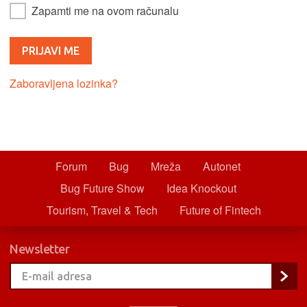
Zapamti me na ovom računalu
Zaboravljena lozinka?
Forum
Bug
Mreža
Autonet
Bug Future Show
Idea Knockout
Tourism, Travel & Tech
Future of Fintech
Newsletter