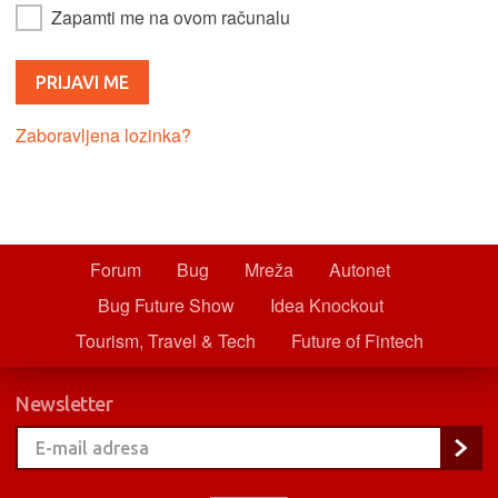
Zapamti me na ovom računalu
Zaboravljena lozinka?
Forum
Bug
Mreža
Autonet
Bug Future Show
Idea Knockout
Tourism, Travel & Tech
Future of Fintech
Newsletter