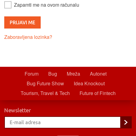
Zapamti me na ovom računalu
Zaboravljena lozinka?
Forum
Bug
Mreža
Autonet
Bug Future Show
Idea Knockout
Tourism, Travel & Tech
Future of Fintech
Newsletter