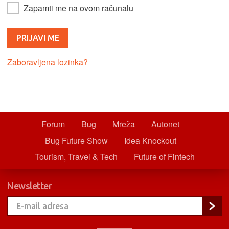
Zapamti me na ovom računalu
Zaboravljena lozinka?
Forum
Bug
Mreža
Autonet
Bug Future Show
Idea Knockout
Tourism, Travel & Tech
Future of Fintech
Newsletter