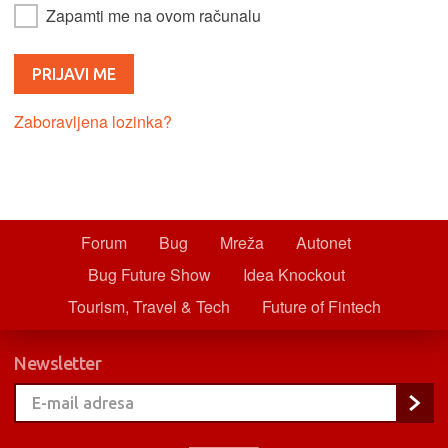
Zapamti me na ovom računalu
Zaboravljena lozinka?
Forum
Bug
Mreža
Autonet
Bug Future Show
Idea Knockout
Tourism, Travel & Tech
Future of Fintech
Newsletter