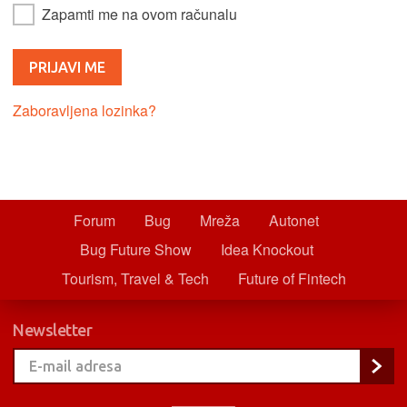
Zapamti me na ovom računalu
Zaboravljena lozinka?
Forum
Bug
Mreža
Autonet
Bug Future Show
Idea Knockout
Tourism, Travel & Tech
Future of Fintech
Newsletter