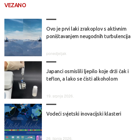
VEZANO
Ovo je prvi laki zrakoplov s aktivnim
poništavanjem neugodnih turbulencija
ponedjeljak
Japanci osmislili ljepilo koje drži čak i
teflon, a lako se čisti alkoholom
19. srpnja 2026.
Vodeći svjetski inovacijski klasteri
26. lipnja 2026.