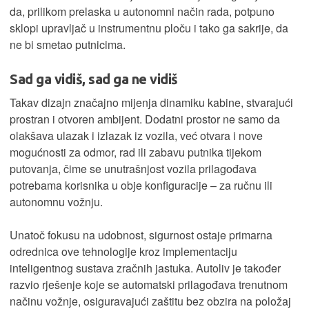
da, prilikom prelaska u autonomni način rada, potpuno
sklopi upravljač u instrumentnu ploču i tako ga sakrije, da
ne bi smetao putnicima.
Sad ga vidiš, sad ga ne vidiš
Takav dizajn značajno mijenja dinamiku kabine, stvarajući
prostran i otvoren ambijent. Dodatni prostor ne samo da
olakšava ulazak i izlazak iz vozila, već otvara i nove
mogućnosti za odmor, rad ili zabavu putnika tijekom
putovanja, čime se unutrašnjost vozila prilagođava
potrebama korisnika u obje konfiguracije – za ručnu ili
autonomnu vožnju.
Unatoč fokusu na udobnost, sigurnost ostaje primarna
odrednica ove tehnologije kroz implementaciju
inteligentnog sustava zračnih jastuka. Autoliv je također
razvio rješenje koje se automatski prilagođava trenutnom
načinu vožnje, osiguravajući zaštitu bez obzira na položaj