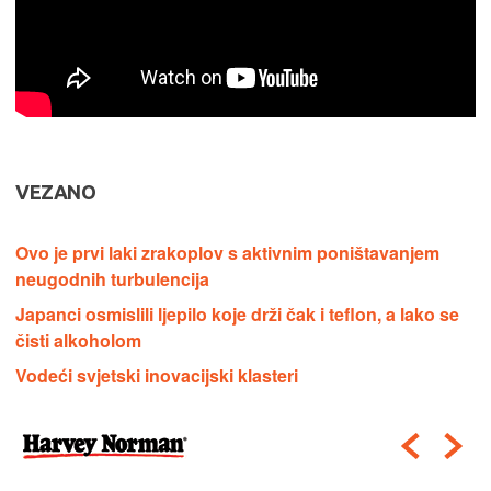
VEZANO
Ovo je prvi laki zrakoplov s aktivnim poništavanjem
neugodnih turbulencija
Japanci osmislili ljepilo koje drži čak i teflon, a lako se
čisti alkoholom
Vodeći svjetski inovacijski klasteri