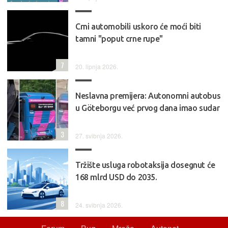
Crni automobili uskoro će moći biti
tamni "poput crne rupe"
7
20. lipnja 2026.
Neslavna premijera: Autonomni autobus
u Göteborgu već prvog dana imao sudar
3
27. svibnja 2026.
Tržište usluga robotaksija dosegnut će
168 mlrd USD do 2035.
8
24. svibnja 2026.