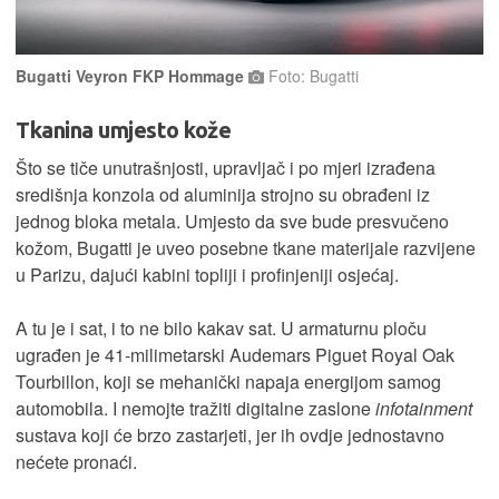
Bugatti Veyron FKP Hommage
Foto: Bugatti
Tkanina umjesto kože
Što se tiče unutrašnjosti, upravljač i po mjeri izrađena
središnja konzola od aluminija strojno su obrađeni iz
jednog bloka metala. Umjesto da sve bude presvučeno
kožom, Bugatti je uveo posebne tkane materijale razvijene
u Parizu, dajući kabini topliji i profinjeniji osjećaj.
A tu je i sat, i to ne bilo kakav sat. U armaturnu ploču
ugrađen je 41-milimetarski Audemars Piguet Royal Oak
Tourbillon, koji se mehanički napaja energijom samog
automobila. I nemojte tražiti digitalne zaslone
infotainment
sustava koji će brzo zastarjeti, jer ih ovdje jednostavno
nećete pronaći.