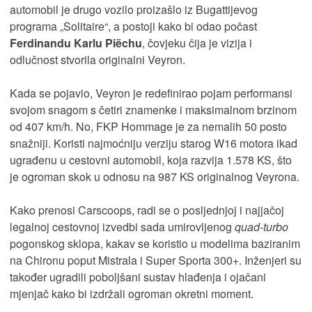
automobil je drugo vozilo proizašlo iz Bugattijevog
programa „Solitaire“, a postoji kako bi odao počast
Ferdinandu Karlu Piëchu
, čovjeku čija je vizija i
odlučnost stvorila originalni Veyron.
Kada se pojavio, Veyron je redefinirao pojam performansi
svojom snagom s četiri znamenke i maksimalnom brzinom
od 407 km/h. No, FKP Hommage je za nemalih 50 posto
snažniji. Koristi najmoćniju verziju starog W16 motora ikad
ugrađenu u cestovni automobil, koja razvija 1.578 KS, što
je ogroman skok u odnosu na 987 KS originalnog Veyrona.
Kako prenosi Carscoops, radi se o posljednjoj i najjačoj
legalnoj cestovnoj izvedbi sada umirovljenog
quad-turbo
pogonskog sklopa, kakav se koristio u modelima baziranim
na Chironu poput Mistrala i Super Sporta 300+. Inženjeri su
također ugradili poboljšani sustav hlađenja i ojačani
mjenjač kako bi izdržali ogroman okretni moment.