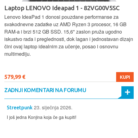
Laptop HP 15-fc0277nm - CZ9C6EA
HP 15 kombinira AMD Ryzen 5 procesor, 16 GB RAM-a i
512 GB SSD za brz i učinkovit rad. 15,6" zaslon pruža
ugodno iskustvo korištenja, dok pouzdan dizajn čini ovaj
laptop odličnim izborom za svakodnevne zadatke, učenje i
multimediju.
679,99 €
KUPI
ZADNJI KOMENTARI NA FORUMU
23. siječnja 2026.
Streetpunk
I još jedna Konjina koja če ga kupiti!