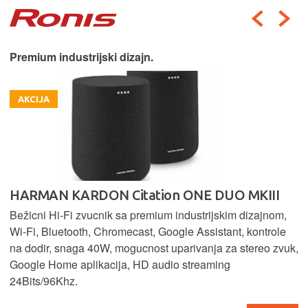
Pravi britanski audiofilski zvučnik.
AKCIJA
FALCON ACOUSTICS M10
Kompaktni 2-smjerni Hi-Fi monitor s 5" Falcon B110 bas
jedinicom i SEAS visokotoncem pruža prirodan, detaljan
zvuk i širok frekvencijski raspon od 40 Hz do 25 kHz.
Elegantna završna obrada u prirodnom drvenom furniru.