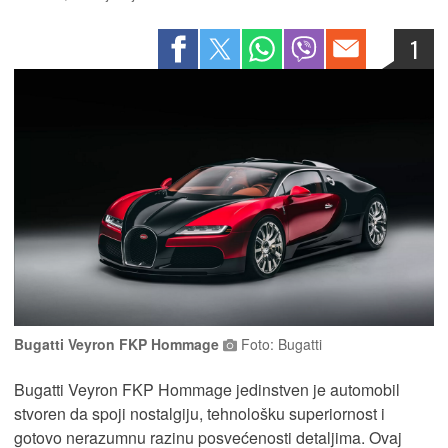
1
Bugatti Veyron FKP Hommage
Foto: Bugatti
Bugatti Veyron FKP Hommage jedinstven je automobil
stvoren da spoji nostalgiju, tehnološku superiornost i
gotovo nerazumnu razinu posvećenosti detaljima. Ovaj