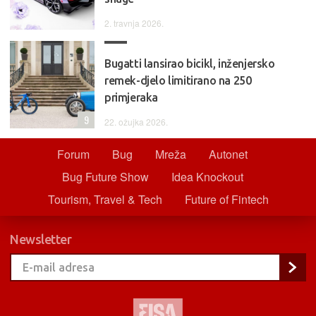
2. travnja 2026.
Bugatti lansirao bicikl, inženjersko
remek-djelo limitirano na 250
primjeraka
9
22. ožujka 2026.
Forum
Bug
Mreža
Autonet
Bug Future Show
Idea Knockout
Tourism, Travel & Tech
Future of Fintech
Newsletter