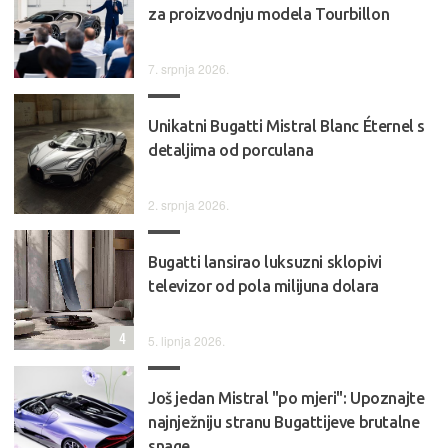
za proizvodnju modela Tourbillon
7. srpnja 2026.
Unikatni Bugatti Mistral Blanc Éternel s
detaljima od porculana
2. srpnja 2026.
Bugatti lansirao luksuzni sklopivi
televizor od pola milijuna dolara
4
5. lipnja 2026.
Još jedan Mistral "po mjeri": Upoznajte
najnježniju stranu Bugattijeve brutalne
snage