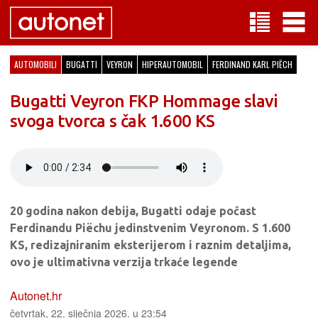
AUTOMOBILI
BUGATTI
VEYRON
HIPERAUTOMOBIL
FERDINAND KARL PIËCH
Bugatti Veyron FKP Hommage slavi
svoga tvorca s čak 1.600 KS
20 godina nakon debija, Bugatti odaje počast
Ferdinandu Piëchu jedinstvenim Veyronom. S 1.600
KS, redizajniranim eksterijerom i raznim detaljima,
ovo je ultimativna verzija trkaće legende
Autonet.hr
četvrtak, 22. siječnja 2026. u 23:54