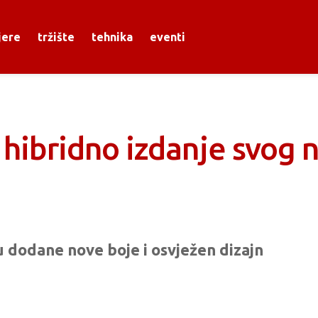
jere
tržište
tehnika
eventi
 hibridno izdanje svog
u dodane nove boje i osvježen dizajn