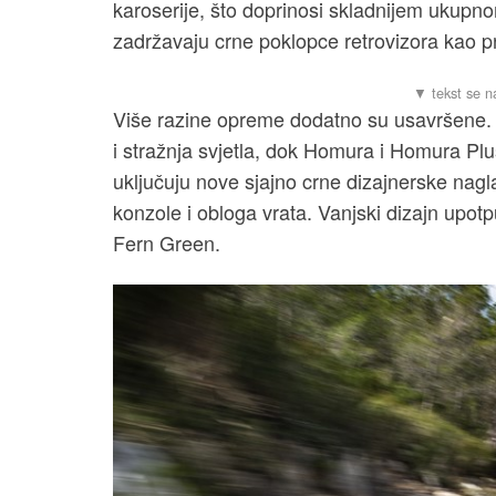
karoserije, što doprinosi skladnijem ukup
zadržavaju crne poklopce retrovizora kao pr
Više razine opreme dodatno su usavršene. 
i stražnja svjetla, dok Homura i Homura P
uključuju nove sjajno crne dizajnerske nag
konzole i obloga vrata. Vanjski dizajn upot
Fern Green.