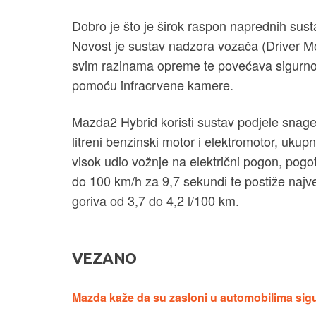
Dobro je što je širok raspon naprednih sus
Novost je sustav nadzora vozača (Driver M
svim razinama opreme te povećava sigurnos
pomoću infracrvene kamere.
Mazda2 Hybrid koristi sustav podjele snage 
litreni benzinski motor i elektromotor, uk
visok udio vožnje na električni pogon, pog
do 100 km/h za 9,7 sekundi te postiže najv
goriva od 3,7 do 4,2 l/100 km.
VEZANO
Mazda kaže da su zasloni u automobilima sigur