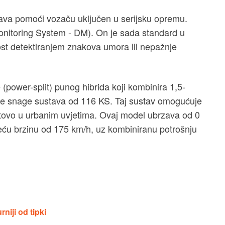
tava pomoći vozaču uključen u serijsku opremu.
onitoring System - DM). On je sada standard u
t detektiranjem znakova umora ili nepažnje
(power-split) punog hibrida koji kombinira 1,5-
upne snage sustava od 116 KS. Taj sustav omogućuje
otovo u urbanim uvjetima. Ovaj model ubrzava od 0
eću brzinu od 175 km/h, uz kombiniranu potrošnju
niji od tipki