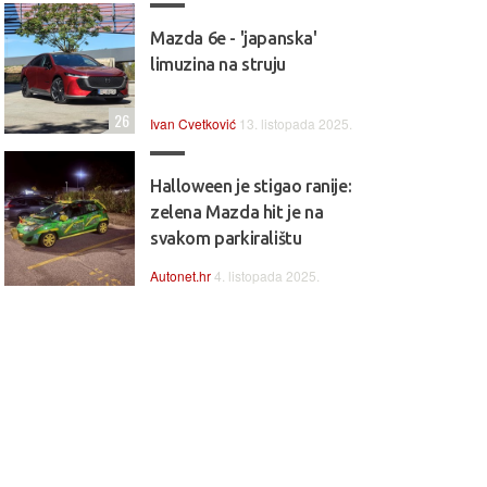
Mazda 6e - 'japanska'
limuzina na struju
26
Ivan Cvetković
13. listopada 2025.
Halloween je stigao ranije:
zelena Mazda hit je na
svakom parkiralištu
Autonet.hr
4. listopada 2025.