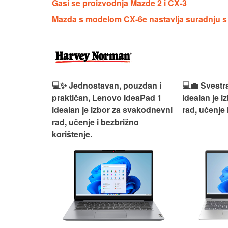
Gasi se proizvodnja Mazde 2 i CX-3
Mazda s modelom CX-6e nastavlja suradnju
n, Lenovo
💻✨ Jednostavan, pouzdan i
💻💼 Svestr
si odličan
praktičan, Lenovo IdeaPad 1
idealan je 
nosti za
idealan je izbor za svakodnevni
rad, učenje 
rad, učenje i bezbrižno
korištenje.