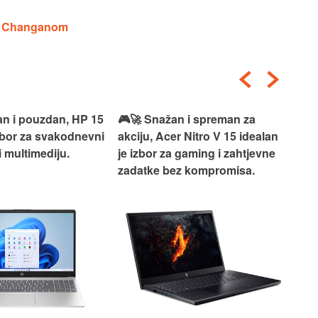
 s Changanom
an i pouzdan, HP 15
🎮🚀 Snažan i spreman za
🎯⚡
izbor za svakodnevni
akciju, Acer Nitro V 15 idealan
Len
i multimediju.
je izbor za gaming i zahtjevne
vrh
zadatke bez kompromisa.
pro
rad