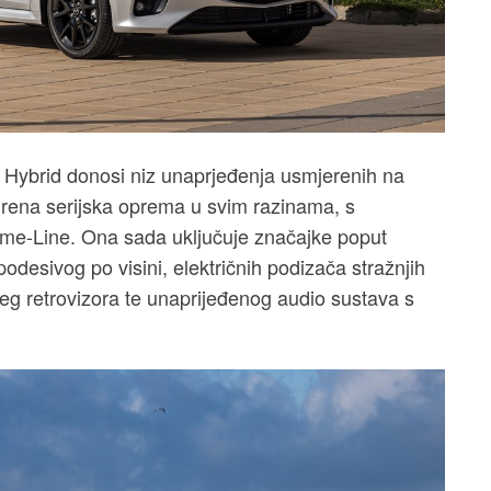
ybrid donosi niz unaprjeđenja usmjerenih na
širena serijska oprema u svim razinama, s
me-Line. Ona sada uključuje značajke poput
podesivog po visini, električnih podizača stražnjih
eg retrovizora te unaprijeđenog audio sustava s