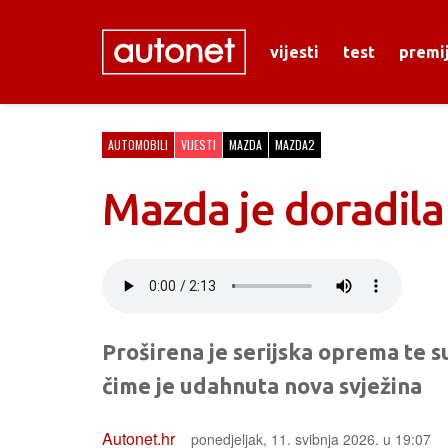
vijesti
test
premi
AUTOMOBILI
VIJESTI
MAZDA
MAZDA2
Mazda je doradila
Proširena je serijska oprema te s
čime je udahnuta nova svježina
Autonet.hr
ponedjeljak, 11. svibnja 2026. u 19:07