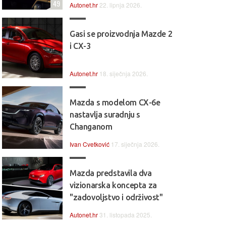
49
Autonet.hr
22. lipnja 2026.
Gasi se proizvodnja Mazde 2
i CX-3
Autonet.hr
18. siječnja 2026.
Mazda s modelom CX-6e
nastavlja suradnju s
Changanom
Ivan Cvetković
17. siječnja 2026.
Mazda predstavila dva
vizionarska koncepta za
"zadovoljstvo i održivost"
Autonet.hr
31. listopada 2025.