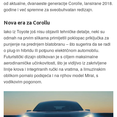
od aktualne, dvanaeste generacije Corolle, lansirane 2018.
godine i već spremne za sveobuhvatan redizajn.
Nova era za Corollu
Iako iz Toyote još nisu objavili tehničke detalje, neki su
odmah na prvim slikama primijetili poklopac priključka za
punjenje na prednjem blatobranu – što sugerira da se radi
o plug-in hibridu ili potpuno električnom automobilu.
Futuristički dizajn oblikovan je s ciljem maksimalne
aerodinamičke učinkovitosti, što je vidljivo iz zakrivljene
linije krova i integriranih ručki na vratima, a limuzinskim
oblikom pomalo podsjeća i na njihov model Mirai, s
vodikovim pogonom.