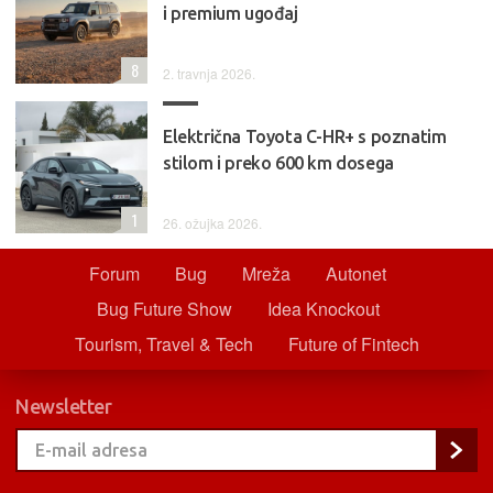
i premium ugođaj
8
2. travnja 2026.
Električna Toyota C-HR+ s poznatim
stilom i preko 600 km dosega
1
26. ožujka 2026.
Forum
Bug
Mreža
Autonet
Bug Future Show
Idea Knockout
Tourism, Travel & Tech
Future of Fintech
Newsletter