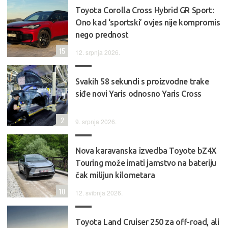
Toyota Corolla Cross Hybrid GR Sport:
Ono kad ‘sportski’ ovjes nije kompromis
nego prednost
15
12. srpnja 2026.
Svakih 58 sekundi s proizvodne trake
siđe novi Yaris odnosno Yaris Cross
2
9. srpnja 2026.
Nova karavanska izvedba Toyote bZ4X
Touring može imati jamstvo na bateriju
čak milijun kilometara
10
12. svibnja 2026.
Toyota Land Cruiser 250 za off-road, ali