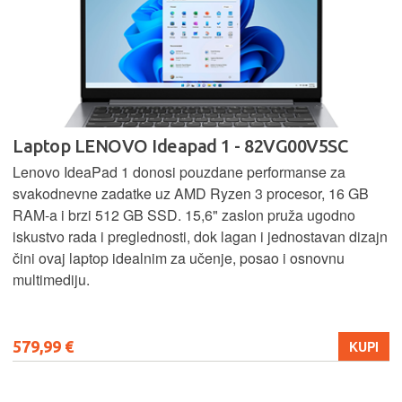
Laptop LENOVO Ideapad 1 - 82VG00V5SC
Lenovo IdeaPad 1 donosi pouzdane performanse za
svakodnevne zadatke uz AMD Ryzen 3 procesor, 16 GB
RAM-a i brzi 512 GB SSD. 15,6" zaslon pruža ugodno
iskustvo rada i preglednosti, dok lagan i jednostavan dizajn
čini ovaj laptop idealnim za učenje, posao i osnovnu
multimediju.
579,99 €
KUPI