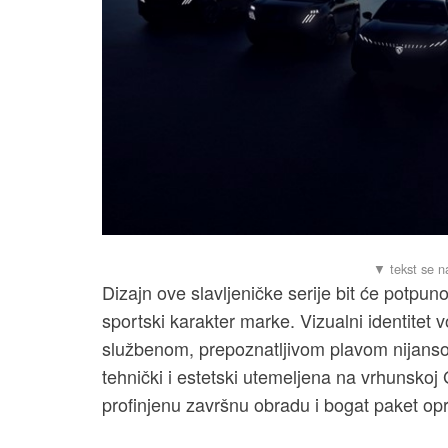
Dizajn ove slavljeničke serije bit će potpun
sportski karakter marke. Vizualni identitet 
službenom, prepoznatljivom plavom nijansom
tehnički i estetski utemeljena na vrhunsko
profinjenu završnu obradu i bogat paket op