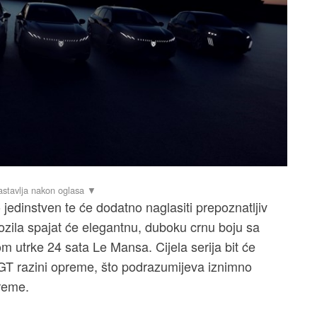
o jedinstven te će dodatno naglasiti prepoznatljiv
vozila spajat će elegantnu, duboku crnu boju sa
 utrke 24 sata Le Mansa. Cijela serija bit će
j GT razini opreme, što podrazumijeva iznimno
reme.