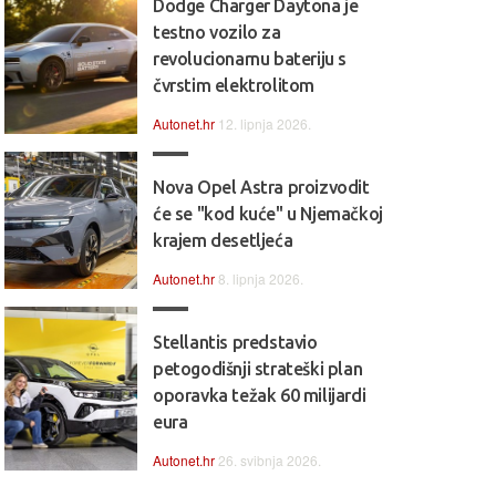
Dodge Charger Daytona je
testno vozilo za
revolucionarnu bateriju s
čvrstim elektrolitom
Autonet.hr
12. lipnja 2026.
Nova Opel Astra proizvodit
će se "kod kuće" u Njemačkoj
krajem desetljeća
Autonet.hr
8. lipnja 2026.
Stellantis predstavio
petogodišnji strateški plan
oporavka težak 60 milijardi
eura
Autonet.hr
26. svibnja 2026.