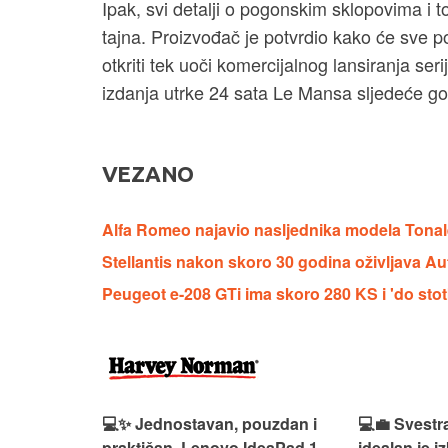
Ipak, svi detalji o pogonskim sklopovima i 
tajna. Proizvođač je potvrdio kako će sve p
otkriti tek uoči komercijalnog lansiranja se
izdanja utrke 24 sata Le Mansa sljedeće go
VEZANO
Alfa Romeo najavio nasljednika modela Tonale
Stellantis nakon skoro 30 godina oživljava A
Peugeot e-208 GTi ima skoro 280 KS i 'do stot
n, Lenovo
💻✨ Jednostavan, pouzdan i
💻💼 Svestr
si odličan
praktičan, Lenovo IdeaPad 1
idealan je 