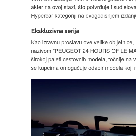
akter na ovoj stazi, što potvrđuje i sudjelo
Hypercar kategoriji na ovogodišnjem izdanj
Ekskluzivna serija
Kao izravnu proslavu ove velike obljetnice,
nazivom "PEUGEOT 24 HOURS OF LE MANS". 
širokoj paleti cestovnih modela, točnije na
se kupcima omogućuje odabir modela koji n