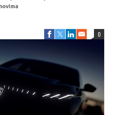
onovima
0