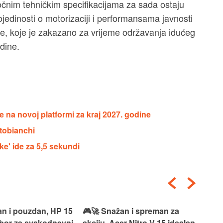
točnim tehničkim specifikacijama za sada ostaju
ojedinosti o motorizaciji i performansama javnosti
rije, koje je zakazano za vrijeme održavanja idućeg
dine.
 na novoj platformi za kraj 2027. godine
utobianchi
ke' ide za 5,5 sekundi
an i pouzdan, HP 15
🎮🚀 Snažan i spreman za
🎯⚡
izbor za svakodnevni
akciju, Acer Nitro V 15 idealan
Len