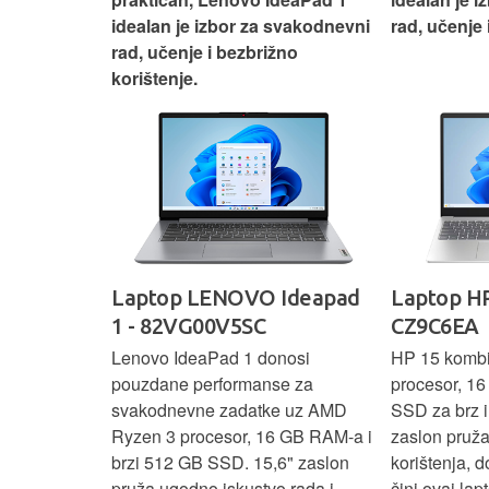
nosti za
idealan je izbor za svakodnevni
rad, učenje 
rad, učenje i bezbrižno
korištenje.
IdeaPad
Laptop LENOVO Ideapad
Laptop HP
SC
1 - 82VG00V5SC
CZ9C6EA
 3 s Ryzen 5
Lenovo IdeaPad 1 donosi
HP 15 komb
RAM-a nudi
pouzdane performanse za
procesor, 1
še aplikacija
svakodnevne zadatke uz AMD
SSD za brz i 
 moderan
Ryzen 3 procesor, 16 GB RAM-a i
zaslon pruž
D
brzi 512 GB SSD. 15,6" zaslon
korištenja, 
up podacima,
pruža ugodno iskustvo rada i
čini ovaj la