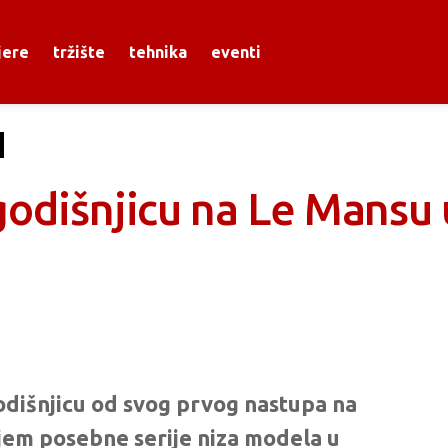
jere
tržište
tehnika
eventi
godišnjicu na Le Mansu 
odišnjicu od svog prvog nastupa na
anjem posebne serije niza modela u