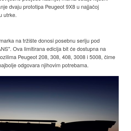
vanje dvaju prototipa Peugeot 9X8 u najjačoj
u utrke.
 marka na tržište donosi posebnu seriju pod
Ova limitirana edicija bit će dostupna na
 vozilima Peugeot 208, 308, 408, 3008 i 5008, čime
ajbolje odgovara njihovim potrebama.