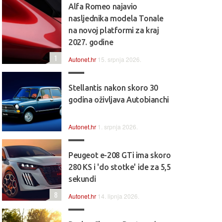
Alfa Romeo najavio
nasljednika modela Tonale
na novoj platformi za kraj
2027. godine
1
Autonet.hr
15. srpnja 2026.
Stellantis nakon skoro 30
godina oživljava Autobianchi
Autonet.hr
1. srpnja 2026.
Peugeot e-208 GTi ima skoro
280 KS i 'do stotke' ide za 5,5
sekundi
8
Autonet.hr
14. lipnja 2026.