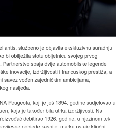
lantis, službeno je objavila ekskluzivnu suradnju
 bi obilježila stotu obljetnicu svojeg prvog
. Partnerstvo spaja dvije automobilske legende
ške inovacije, izdržljivosti i francuskog prestiža, a
dni savez vođen zajedničkim ambicijama,
kog nasljeđa.
NA Peugeota, koji je još 1894. godine sudjelovao u
en, koja je također bila utrka izdržljivosti. Na
roizvođač debitirao 1926. godine, u njezinom tek
 povijesne pobjede kasnije, marka ostaje ključni