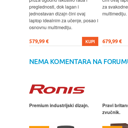
izbor za
preglednosti, dok lagan i
za svakodnev
kuće i
jednostavan dizajn čini ovaj
multimediju.
e.
laptop idealnim za učenje, posao i
osnovnu multimediju.
579,99 €
679,99 €
KUPI
KUPI
NEMA KOMENTARA NA FORUM
iji!
Premium industrijski dizajn.
Pravi britan
zvučnik.