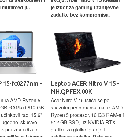
i multimediju.
je izbor za gaming i zahtjevne
vrh
zadatke bez kompromisa.
pro
rad
 15-fc0277nm -
Laptop ACER Nitro V 15 -
La
NH.QPFEX.00K
Sl
inira AMD Ryzen 5
Acer Nitro V 15 ističe se po
Len
6 GB RAM-a i 512 GB
snažnim performansama uz AMD
Ryz
učinkovit rad. 15,6"
Ryzen 5 procesor, 16 GB RAM-a i
TB 
a ugodno iskustvo
512 GB SSD, uz NVIDIA RTX
dov
dok pouzdan dizajn
grafiku za glatko igranje i
pru
ptop odličnim izborom
zahtjevne zadatke. Robusan
dok