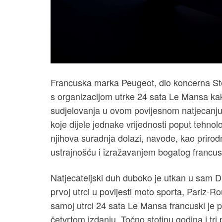
Francuska marka Peugeot, dio koncerna Stel
s organizacijom utrke 24 sata Le Mansa kako
sudjelovanja u ovom povijesnom natjecanju
koje dijele jednake vrijednosti poput tehnolo
njihova suradnja dolazi, navode, kao priro
ustrajnošću i izražavanjem bogatog francus
Natjecateljski duh duboko je utkan u sam D
prvoj utrci u povijesti moto sporta, Pariz-Rou
samoj utrci 24 sata Le Mansa francuski je p
četvrtom izdanju. Točno stotinu godina i tri