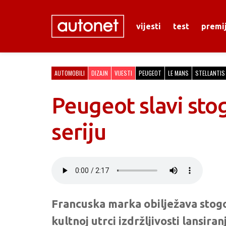
vijesti
test
premi
AUTOMOBILI
DIZAJN
VIJESTI
PEUGEOT
LE MANS
STELLANTIS
Peugeot slavi sto
seriju
Francuska marka obilježava stog
kultnoj utrci izdržljivosti lansir