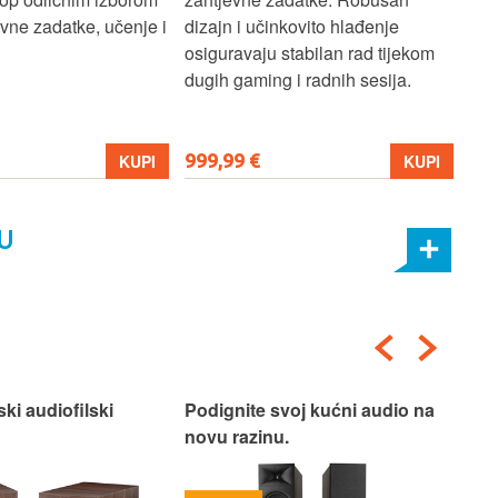
ne zadatke, učenje i
dizajn i učinkovito hlađenje
mul
osiguravaju stabilan rad tijekom
pro
dugih gaming i radnih sesija.
999,99 €
699
KUPI
KUPI
U
ski audiofilski
Podignite svoj kućni audio na
Nas
novu razinu.
Box