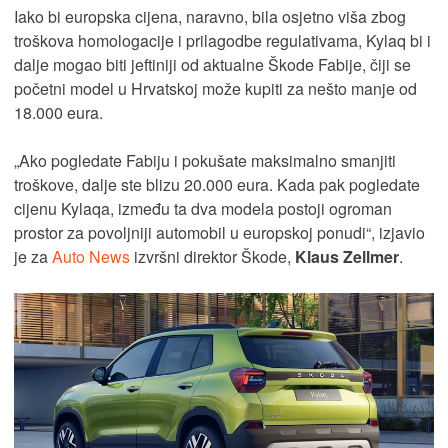
Iako bi europska cijena, naravno, bila osjetno viša zbog
troškova homologacije i prilagodbe regulativama, Kylaq bi i
dalje mogao biti jeftiniji od aktualne Škode Fabije, čiji se
početni model u Hrvatskoj može kupiti za nešto manje od
18.000 eura.
„Ako pogledate Fabiju i pokušate maksimalno smanjiti
troškove, dalje ste blizu 20.000 eura. Kada pak pogledate
cijenu Kylaqa, između ta dva modela postoji ogroman
prostor za povoljniji automobil u europskoj ponudi“, izjavio
je za
Auto News
izvršni direktor Škode,
Klaus Zellmer
.