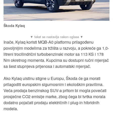
Škoda Kylaq
Inače, Kylaq koristi MQB-A0 platformu prilagođenu
povoljnijim modelima za tržišta u razvoju, a pokreće ga 1,0-
litreni trocilindrični turbobenzinski motor sa 113 KS i 178
Nm okretnog momenta. Kupcima su dostupni ručni mjenjač
sa šest stupnjeva prijenosa i automatski mjenjač.
Ako Kylaq uistinu stigne u Europu, Škoda će ga morati
prilagoditi europskim sigurnosnim i ekološkim pravilima.
Veća prodaja benzinskog SUV-a pritom bi mogla povećati
prosječne CO2 emisije marke, zbog čega bi tvrtka morala
dodatno pojačati prodaju električnih i plug-in hibridnih
modela.