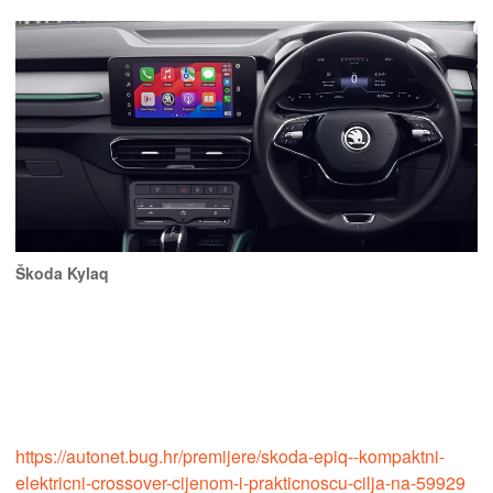
Škoda Kylaq
https://autonet.bug.hr/premijere/skoda-epiq--kompaktni-
elektricni-crossover-cijenom-i-prakticnoscu-cilja-na-59929