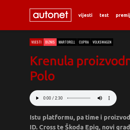
vijesti
test
premi
VIJESTI
BIZNIS
MARTORELL
CUPRA
VOLKSWAGEN
Krenula proizvodn
Polo
Istu platformu, pa time i proizvo
ID. Cross te Škoda Epiq, novi gr