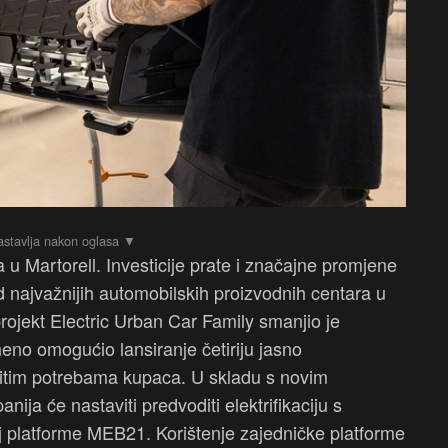
ra u Martorell. Investicije prate i značajne promjene
od najvažnijih automobilskih proizvodnih centara u
projekt Electric Urban Car Family smanjio je
meno omogućio lansiranje četiriju jasno
ičitim potrebama kupaca. U skladu s novim
a će nastaviti predvoditi elektrifikaciju s
voj platforme MEB21. Korištenje zajedničke platforme