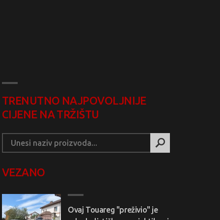
TRENUTNO NAJPOVOLJNIJE
CIJENE NA TRŽIŠTU
VEZANO
Ovaj Touareg "preživio" je