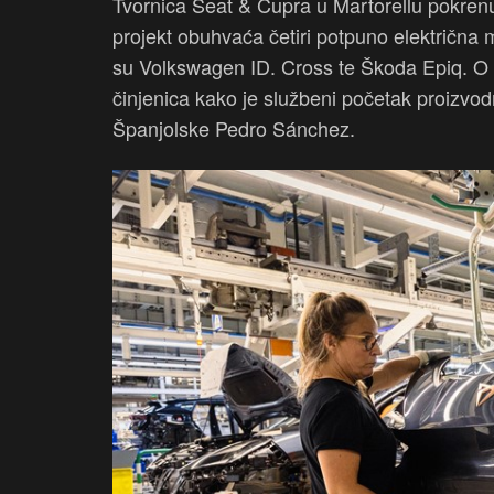
Tvornica Seat & Cupra u Martorellu pokren
projekt obuhvaća četiri potpuno električna m
su Volkswagen ID. Cross te Škoda Epiq. O k
činjenica kako je službeni početak proizvod
Španjolske Pedro Sánchez.