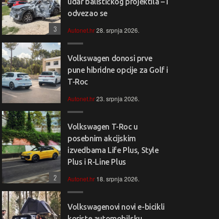
udar balističkog projektila – i
odvezao se
3
Autonet.hr
28. srpnja 2026.
Volkswagen donosi prve
pune hibridne opcije za Golf i
T-Roc
Autonet.hr
23. srpnja 2026.
Volkswagen T-Roc u
posebnim akcijskim
izvedbama Life Plus, Style
Plus i R-Line Plus
2
Autonet.hr
18. srpnja 2026.
Volkswagenovi novi e-bicikli
koriste automobilsku