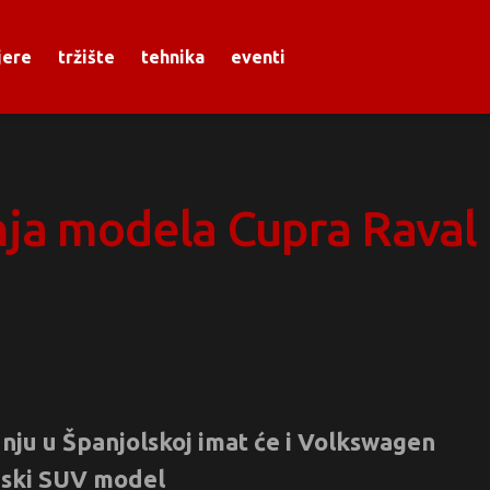
jere
tržište
tehnika
eventi
ja modela Cupra Raval 
dnju u Španjolskoj imat će i Volkswagen
adski SUV model