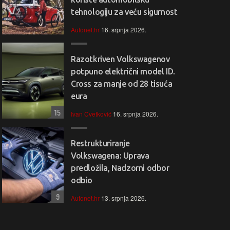
tehnologiju za veću sigurnost
Autonet.hr
16. srpnja 2026.
Razotkriven Volkswagenov
potpuno električni model ID.
Cross za manje od 28 tisuća
eura
15
Ivan Cvetković
16. srpnja 2026.
Restrukturiranje
Volkswagena: Uprava
predložila, Nadzorni odbor
odbio
9
Autonet.hr
13. srpnja 2026.