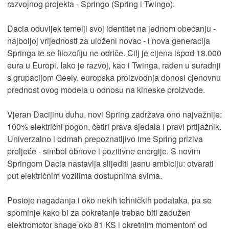
razvojnog projekta - Springo (Spring i Twingo).
Dacia oduvijek temelji svoj identitet na jednom obećanju -
najboljoj vrijednosti za uloženi novac - i nova generacija
Springa te se filozofiju ne odriče. Cilj je cijena ispod 18.000
eura u Europi. Iako je razvoj, kao i Twinga, rađen u suradnji
s grupacijom Geely, europska proizvodnja donosi cjenovnu
prednost ovog modela u odnosu na kineske proizvode.
Vjeran Dacijinu duhu, novi Spring zadržava ono najvažnije:
100% električni pogon, četiri prava sjedala i pravi prtljažnik.
Univerzalno i odmah prepoznatljivo ime Spring priziva
proljeće - simbol obnove i pozitivne energije. S novim
Springom Dacia nastavlja slijediti jasnu ambiciju: otvarati
put električnim vozilima dostupnima svima.
Postoje nagađanja i oko nekih tehničkih podataka, pa se
spominje kako bi za pokretanje trebao biti zadužen
elektromotor snage oko 81 KS i okretnim momentom od