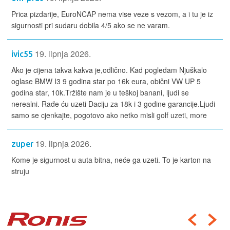
Prica pizdarije, EuroNCAP nema vise veze s vezom, a i tu je iz
sigurnosti pri sudaru dobila 4/5 ako se ne varam.
19. lipnja 2026.
ivic55
Ako je cijena takva kakva je,odlično. Kad pogledam Njuškalo
oglase BMW I3 9 godina star po 16k eura, obični VW UP 5
godina star, 10k.Tržište nam je u teškoj banani, ljudi se
nerealni. Rađe ću uzeti Daciju za 18k i 3 godine garancije.Ljudi
samo se cjenkajte, pogotovo ako netko misli golf uzeti, more
19. lipnja 2026.
zuper
Kome je sigurnost u auta bitna, neće ga uzeti. To je karton na
struju