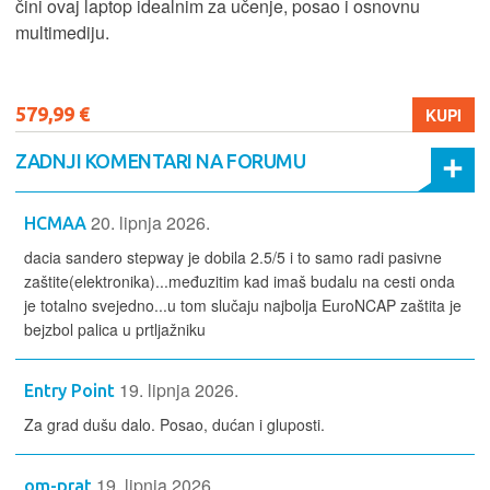
čini ovaj laptop idealnim za učenje, posao i osnovnu
multimediju.
579,99 €
KUPI
ZADNJI KOMENTARI NA FORUMU
20. lipnja 2026.
HCMAA
dacia sandero stepway je dobila 2.5/5 i to samo radi pasivne
zaštite(elektronika)...međuzitim kad imaš budalu na cesti onda
je totalno svejedno...u tom slučaju najbolja EuroNCAP zaštita je
bejzbol palica u prtljažniku
19. lipnja 2026.
Entry Point
Za grad dušu dalo. Posao, dućan i gluposti.
19. lipnja 2026.
om-prat