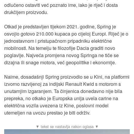
odlučeno ostaviti već poznato ime, iako je riječ i dosta
drukčijem proizvodu.
Otkad je predstavljen tijekom 2021. godine, Spring je
osvojio gotovo 210.000 kupaca po cijeloj Europi. Riječ je o
jednostavnom i pristupačnom pripadniku električne
mobilnosti. Na temelju te filozofije Dacia graditi novo
poglavlje. Najveća promjena novog Springa ne tiče se
dizajna ili snage motora, već geopolitike i ekonomije.
Naime, dosadašnji Spring proizvodio se u Kini, na platformi
izvorno razvijenoj za indijski Renault Kwid s motorom s
unutarnjim izgaranjem. Ta činjenica donedavno nije bila
prepreka, no otkako je Europska unija uvela carine na
električna vozila uvezena iz Kine, poslovni model
utemeljen na uvozu prestao je biti održiv.