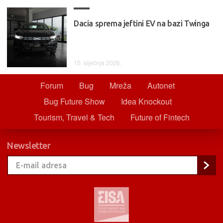
Dacia sprema jeftini EV na bazi Twinga
15. siječnja 2026.
Forum
Bug
Mreža
Autonet
Bug Future Show
Idea Knockout
Tourism, Travel & Tech
Future of Fintech
Newsletter