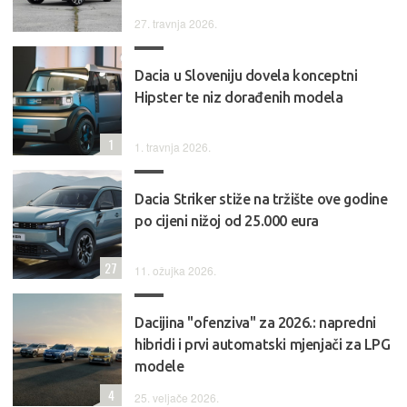
27. travnja 2026.
Dacia u Sloveniju dovela konceptni
Hipster te niz dorađenih modela
1
1. travnja 2026.
Dacia Striker stiže na tržište ove godine
po cijeni nižoj od 25.000 eura
27
11. ožujka 2026.
Dacijina "ofenziva" za 2026.: napredni
hibridi i prvi automatski mjenjači za LPG
modele
4
25. veljače 2026.