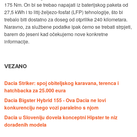
175 Nm. On bi se trebao napajati iz baterijskog paketa od
27,5 kWh i to litij-željezo-fosfat (LFP) tehnologije, što bi
trebalo biti dostatno za doseg od otprilike 240 kilometara.
Naravno, za službene podatke ipak ćemo se trebati strpjeti,
barem do jeseni kad očekujemo nove konkretne
informacije.
VEZANO
Dacia Striker: spoj obiteljskog karavana, terenca i
hatchbacka za 25.000 eura
Dacia Bigster Hybrid 155 - Ova Dacia ne lovi
konkurenciju nego vozi paralelno s njom
Dacia u Sloveniju dovela konceptni Hipster te niz
dorađenih modela