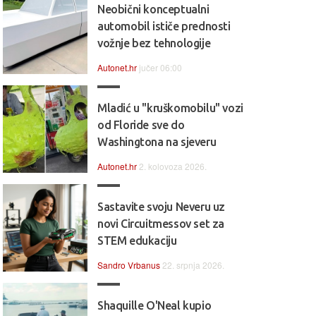
Neobični konceptualni
automobil ističe prednosti
vožnje bez tehnologije
Autonet.hr
jučer 06:00
Mladić u "kruškomobilu" vozi
od Floride sve do
Washingtona na sjeveru
Autonet.hr
2. kolovoza 2026.
Sastavite svoju Neveru uz
novi Circuitmessov set za
STEM edukaciju
Sandro Vrbanus
22. srpnja 2026.
Shaquille O'Neal kupio