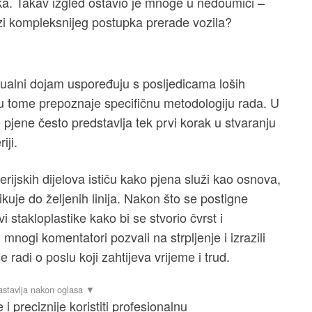
ka. Takav izgled ostavio je mnoge u nedoumici –
 fazi kompleksnijeg postupka prerade vozila?
ualni dojam uspoređuju s posljedicama loših
 u tome prepoznaje specifičnu metodologiju rada. U
 pjene često predstavlja tek prvi korak u stvaranju
iji.
rijskih dijelova ističu kako pjena služi kao osnova,
kuje do željenih linija. Nakon što se postigne
 stakloplastike kako bi se stvorio čvrst i
nogi komentatori pozvali na strpljenje i izrazili
radi o poslu koji zahtijeva vrijeme i trud.
 i preciznije koristiti profesionalnu