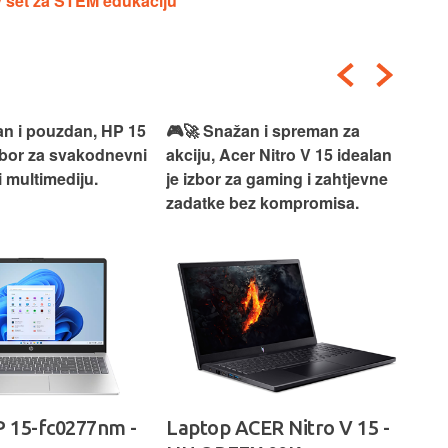
v set za STEM edukaciju
an i pouzdan, HP 15
🎮🚀 Snažan i spreman za
🎯⚡
izbor za svakodnevni
akciju, Acer Nitro V 15 idealan
Len
i multimediju.
je izbor za gaming i zahtjevne
vrh
zadatke bez kompromisa.
pro
rad
 15-fc0277nm -
Laptop ACER Nitro V 15 -
La