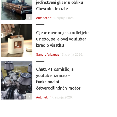
jedinstveni gliser u obliku
Chevrolet Impale
2
Autonet.hr
21. srpnja 2026.
Cijene memorije su odletjele
u nebo, pa je ovaj youtuber
izradio vlastitu
Sandro Vrbanus
13. srpnja 2026.
ChatGPT osmislio, a
youtuber izradio –
funkcionalni
četverocilindrični motor
9
Autonet.hr
7. srpnja 2026.