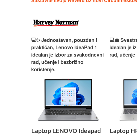
Sastavite svoju Neveru uz novi Circuitmesso
n, Lenovo
💻✨ Jednostavan, pouzdan i
💻💼 Svestr
si odličan
praktičan, Lenovo IdeaPad 1
idealan je 
nosti za
idealan je izbor za svakodnevni
rad, učenje 
rad, učenje i bezbrižno
korištenje.
IdeaPad
Laptop LENOVO Ideapad
Laptop HP