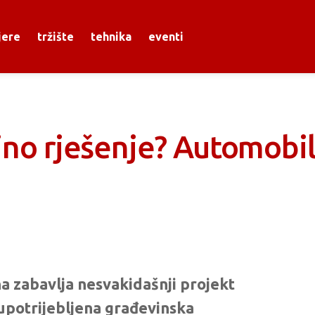
jere
tržište
tehnika
eventi
ajno rješenje? Automobil
a zabavlja nesvakidašnji projekt
 upotrijebljena građevinska