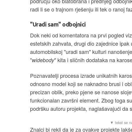
području oko blatobrana i prednjeg odbojni
radi li se o trajnom rješenju ili tek o ranoj
"Uradi sam" odbojnici
Dok neki od komentatora na prvi pogled viz
estetskih zahvata, drugi dio zajednice ipak
automobilskoj "uradi sam" kulturi nanošenje
"
" kita i sličnih dodataka na karoser
widebody
Poznavatelji procesa izrade unikatnih karose
odnosno model koji se naknadno brusi i obli
precizan oblik, preko pjene se nanose slojevi
funkcionalan završni element. Zbog toga su m
podršku autoru projekta, naglašavajući da se 
Znalci bi rekli da je za ovakve projekte lakše