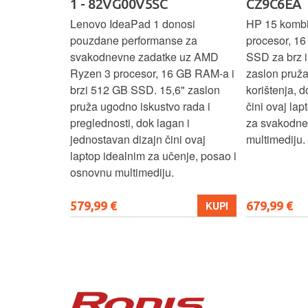
SC
1 - 82VG00V5SC
CZ9C6EA
 3 s Ryzen 5
Lenovo IdeaPad 1 donosi
HP 15 komb
RAM-a nudi
pouzdane performanse za
procesor, 1
še aplikacija
svakodnevne zadatke uz AMD
SSD za brz i 
 moderan
Ryzen 3 procesor, 16 GB RAM-a i
zaslon pruž
D
brzi 512 GB SSD. 15,6" zaslon
korištenja, 
up podacima,
pruža ugodno iskustvo rada i
čini ovaj la
izbor za
preglednosti, dok lagan i
za svakodnev
kuće i
jednostavan dizajn čini ovaj
multimediju.
e.
laptop idealnim za učenje, posao i
osnovnu multimediju.
579,99 €
679,99 €
KUPI
KUPI