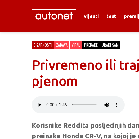
vijesti
test
premi
BIZARNOSTI
ZABAVA
VIRAL
PRERADE
URADI SAM
Privremeno ili tr
pjenom
Korisnike Reddita posljednjih dan
preinake Honde CR-V, na kojoj je