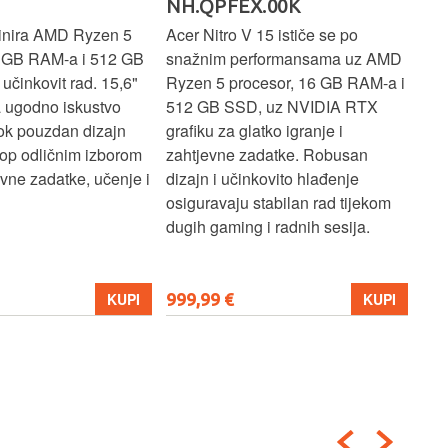
NH.QPFEX.00K
Sl
inira AMD Ryzen 5
Acer Nitro V 15 ističe se po
Len
6 GB RAM-a i 512 GB
snažnim performansama uz AMD
Ryz
učinkovit rad. 15,6"
Ryzen 5 procesor, 16 GB RAM-a i
TB 
a ugodno iskustvo
512 GB SSD, uz NVIDIA RTX
dov
dok pouzdan dizajn
grafiku za glatko igranje i
pru
ptop odličnim izborom
zahtjevne zadatke. Robusan
dok
ne zadatke, učenje i
dizajn i učinkovito hlađenje
mul
osiguravaju stabilan rad tijekom
pro
dugih gaming i radnih sesija.
999,99 €
699
KUPI
KUPI