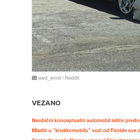
awd_wmd / Reddit
VEZANO
Neobični konceptualni automobil ističe predn
Mladić u "kruškomobilu" vozi od Floride sve