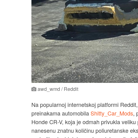
awd_wmd / Reddit
Na popularnoj internetskoj platformi Reddi
preinakama automobila
Shitty_Car_Mods
, 
Honde CR-V, koja je odmah privukla veliku 
nanesenu znatnu količinu poliuretanske eks