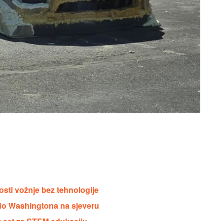
osti vožnje bez tehnologije
 do Washingtona na sjeveru