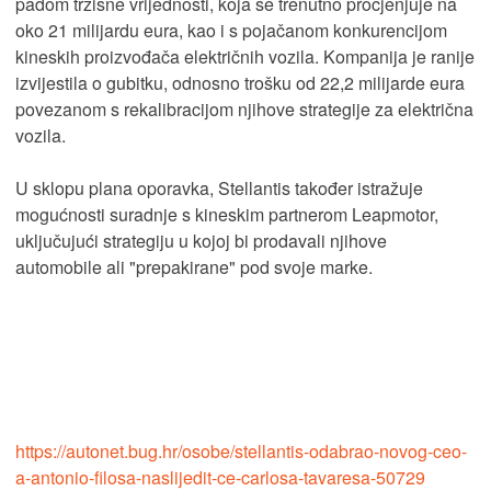
padom tržišne vrijednosti, koja se trenutno procjenjuje na
oko 21 milijardu eura, kao i s pojačanom konkurencijom
kineskih proizvođača električnih vozila. Kompanija je ranije
izvijestila o gubitku, odnosno trošku od 22,2 milijarde eura
povezanom s rekalibracijom njihove strategije za električna
vozila.
U sklopu plana oporavka, Stellantis također istražuje
mogućnosti suradnje s kineskim partnerom Leapmotor,
uključujući strategiju u kojoj bi prodavali njihove
automobile ali "prepakirane" pod svoje marke.
https://autonet.bug.hr/osobe/stellantis-odabrao-novog-ceo-
a-antonio-filosa-naslijedit-ce-carlosa-tavaresa-50729