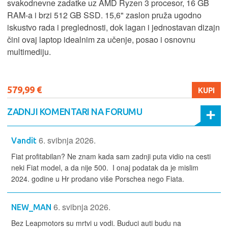
svakodnevne zadatke uz AMD Ryzen 3 procesor, 16 GB
RAM-a i brzi 512 GB SSD. 15,6" zaslon pruža ugodno
iskustvo rada i preglednosti, dok lagan i jednostavan dizajn
čini ovaj laptop idealnim za učenje, posao i osnovnu
multimediju.
579,99 €
KUPI
ZADNJI KOMENTARI NA FORUMU
6. svibnja 2026.
Vandit
Fiat profitabilan? Ne znam kada sam zadnji puta vidio na cesti
neki Fiat model, a da nije 500. I onaj podatak da je mislim
2024. godine u Hr prodano više Porschea nego Fiata.
6. svibnja 2026.
NEW_MAN
Bez Leapmotors su mrtvi u vodi. Buduci auti budu na