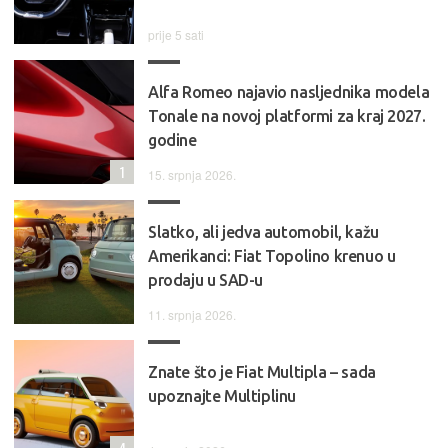
prije 5 sati
Alfa Romeo najavio nasljednika modela
Tonale na novoj platformi za kraj 2027.
godine
1
15. srpnja 2026.
Slatko, ali jedva automobil, kažu
Amerikanci: Fiat Topolino krenuo u
prodaju u SAD-u
11. srpnja 2026.
Znate što je Fiat Multipla – sada
upoznajte Multiplinu
4