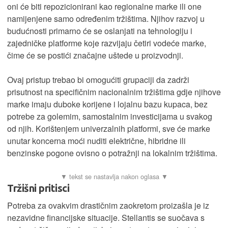
oni će biti repozicionirani kao regionalne marke ili one
namijenjene samo određenim tržištima. Njihov razvoj u
budućnosti primarno će se oslanjati na tehnologiju i
zajedničke platforme koje razvijaju četiri vodeće marke,
čime će se postići značajne uštede u proizvodnji.
Ovaj pristup trebao bi omogućiti grupaciji da zadrži
prisutnost na specifičnim nacionalnim tržištima gdje njihove
marke imaju duboke korijene i lojalnu bazu kupaca, bez
potrebe za golemim, samostalnim investicijama u svakog
od njih. Korištenjem univerzalnih platformi, sve će marke
unutar koncerna moći nuditi električne, hibridne ili
benzinske pogone ovisno o potražnji na lokalnim tržištima.
Tržišni pritisci
Potreba za ovakvim drastičnim zaokretom proizašla je iz
nezavidne financijske situacije. Stellantis se suočava s