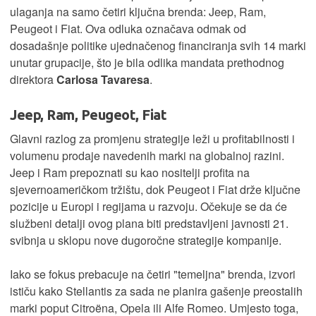
ulaganja na samo četiri ključna brenda: Jeep, Ram,
Peugeot i Fiat. Ova odluka označava odmak od
dosadašnje politike ujednačenog financiranja svih 14 marki
unutar grupacije, što je bila odlika mandata prethodnog
direktora
Carlosa Tavaresa
.
Jeep, Ram, Peugeot, Fiat
Glavni razlog za promjenu strategije leži u profitabilnosti i
volumenu prodaje navedenih marki na globalnoj razini.
Jeep i Ram prepoznati su kao nositelji profita na
sjevernoameričkom tržištu, dok Peugeot i Fiat drže ključne
pozicije u Europi i regijama u razvoju. Očekuje se da će
službeni detalji ovog plana biti predstavljeni javnosti 21.
svibnja u sklopu nove dugoročne strategije kompanije.
Iako se fokus prebacuje na četiri "temeljna" brenda, izvori
ističu kako Stellantis za sada ne planira gašenje preostalih
marki poput Citroëna, Opela ili Alfe Romeo. Umjesto toga,