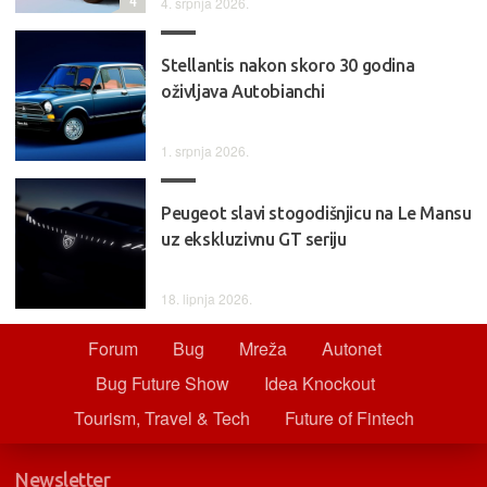
4. srpnja 2026.
Stellantis nakon skoro 30 godina
oživljava Autobianchi
1. srpnja 2026.
Peugeot slavi stogodišnjicu na Le Mansu
uz ekskluzivnu GT seriju
18. lipnja 2026.
Forum
Bug
Mreža
Autonet
Bug Future Show
Idea Knockout
Tourism, Travel & Tech
Future of Fintech
Newsletter