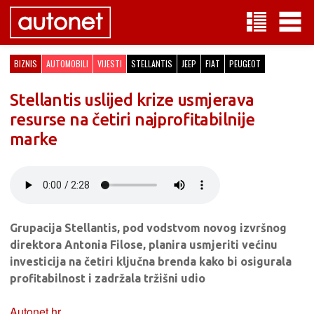
BIZNIS
AUTOMOBILI
VIJESTI
STELLANTIS
JEEP
FIAT
PEUGEOT
Stellantis uslijed krize usmjerava
resurse na četiri najprofitabilnije
marke
Grupacija Stellantis, pod vodstvom novog izvršnog
direktora Antonia Filose, planira usmjeriti većinu
investicija na četiri ključna brenda kako bi osigurala
profitabilnost i zadržala tržišni udio
Autonet.hr