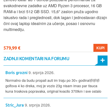
svakodnevne zadatke uz AMD Ryzen 3 procesor, 16 GB
RAM-a i brzi 512 GB SSD. 15,6" zaslon pruža ugodno
iskustvo rada i preglednosti, dok lagan i jednostavan dizajn
čini ovaj laptop idealnim za učenje, posao i osnovnu
multimediju.
579,99 €
KUPI
ZADNJI KOMENTARI NA FORUMU
9. srpnja 2026.
Boris grozni
Normalno da budu propali auti im traju po 30+ godina🤣🤣🤣
golfova 4 ko dreka, moj je vozio 23g nisam imao par tisuca
kuna troskova popravaka, original kvacilo 370tkm i sve ostalo
9. srpnja 2026.
Stric_Jura