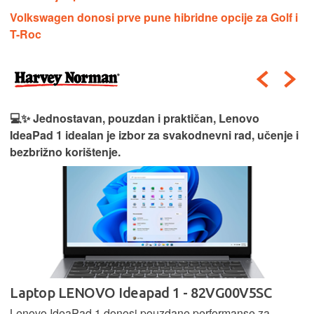
Volkswagen donosi prve pune hibridne opcije za Golf i
T-Roc
💻✨ Jednostavan, pouzdan i praktičan, Lenovo
IdeaPad 1 idealan je izbor za svakodnevni rad, učenje i
bezbrižno korištenje.
Laptop LENOVO Ideapad 1 - 82VG00V5SC
Lenovo IdeaPad 1 donosi pouzdane performanse za