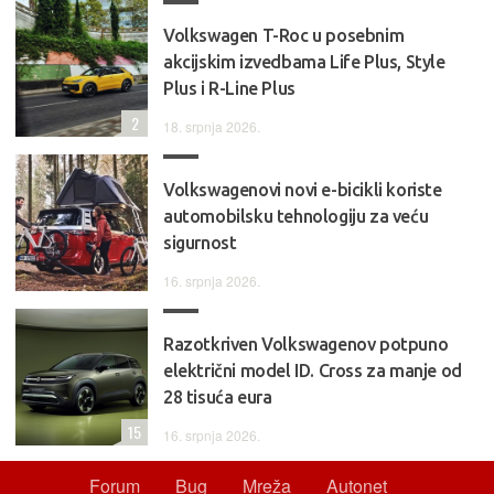
Volkswagen T-Roc u posebnim
akcijskim izvedbama Life Plus, Style
Plus i R-Line Plus
2
18. srpnja 2026.
Volkswagenovi novi e-bicikli koriste
automobilsku tehnologiju za veću
sigurnost
16. srpnja 2026.
Razotkriven Volkswagenov potpuno
električni model ID. Cross za manje od
28 tisuća eura
15
16. srpnja 2026.
Forum
Bug
Mreža
Autonet