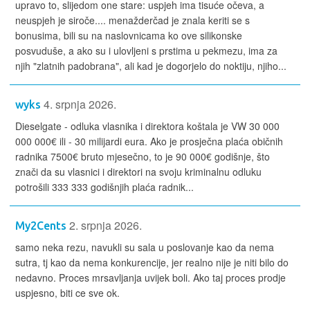
upravo to, slijedom one stare: uspjeh ima tisuće očeva, a
neuspjeh je siroče.... menažderčad je znala keriti se s
bonusima, bili su na naslovnicama ko ove silikonske
posvuduše, a ako su i ulovljeni s prstima u pekmezu, ima za
njih "zlatnih padobrana", ali kad je dogorjelo do noktiju, njiho...
4. srpnja 2026.
wyks
Dieselgate - odluka vlasnika i direktora koštala je VW 30 000
000 000€ ili - 30 milijardi eura. Ako je prosječna plaća običnih
radnika 7500€ bruto mjesečno, to je 90 000€ godišnje, što
znači da su vlasnici i direktori na svoju kriminalnu odluku
potrošili 333 333 godišnjih plaća radnik...
2. srpnja 2026.
My2Cents
samo neka rezu, navukli su sala u poslovanje kao da nema
sutra, tj kao da nema konkurencije, jer realno nije je niti bilo do
nedavno. Proces mrsavljanja uvijek boli. Ako taj proces prodje
uspjesno, biti ce sve ok.