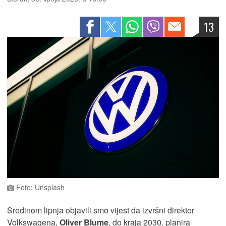
13
Foto: Unsplash
Sredinom lipnja objavili smo vijest da izvršni direktor
Volkswagena,
Oliver Blume
, do kraja 2030. planira