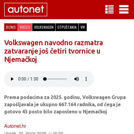
BIZNIS
VIJESTI
VOLKSWAGEN
OTPUŠTANJA
VW
Volkswagen navodno razmatra
zatvaranje još četiri tvornice u
Njemačkoj
Prema podacima za 2025. godinu, Volkswagen Grupa
zapošljavala je ukupno 667.164 radnika, od čega je
gotovo 43 posto bilo zaposleno u Njemačkoj
Autonet.hr
utorak, 30. lipnja 2026. u 16:06