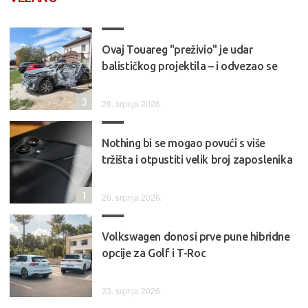
Ovaj Touareg "preživio" je udar
balističkog projektila – i odvezao se
3
28. srpnja 2026.
Nothing bi se mogao povući s više
tržišta i otpustiti velik broj zaposlenika
1
26. srpnja 2026.
Volkswagen donosi prve pune hibridne
opcije za Golf i T-Roc
23. srpnja 2026.