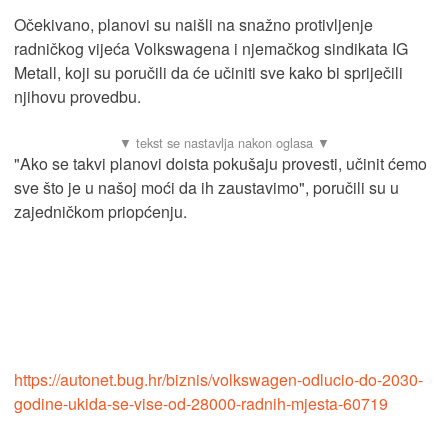
Očekivano, planovi su naišli na snažno protivljenje
radničkog vijeća Volkswagena i njemačkog sindikata IG
Metall, koji su poručili da će učiniti sve kako bi spriječili
njihovu provedbu.
"Ako se takvi planovi doista pokušaju provesti, učinit ćemo
sve što je u našoj moći da ih zaustavimo", poručili su u
zajedničkom priopćenju.
https://autonet.bug.hr/biznis/volkswagen-odlucio-do-2030-
godine-ukida-se-vise-od-28000-radnih-mjesta-60719