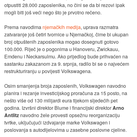
otpustiti 28.000 zaposlenika, no čini se da bi rezovi ipak
mogli biti još veći nego što je prvotno rečeno.
Prema navodima
njemačkih medija
, uprava razmatra
zatvaranje još četiri tvornice u Njemačkoj, čime bi ukupan
broj otpuštenih zaposlenika mogao dosegnuti gotovo
100.000. Riječ je o pogonima u Hanoveru, Zwickauu,
Emdenu i Neckarsulmu. Ako prijedlog bude prihvaćen na
sastanku zakazanom za 9. srpnja, radilo bi se o najvećem
restrukturiranju u povijesti Volkswagena.
Osim smanjenja broja zaposlenih, Volkswagen navodno
planira i rezanje investicijskog proračuna za 15 posto, na
nešto više od 130 milijardi eura tijekom sljedećih pet
godina. Izvršni direktor Blume i financijski direktor
Arno
Antlitz
navodno žele provesti opsežnu reorganizaciju
tvrtke, uključujući izdvajanje marke Volkswagen i
poslovanja s autodijelovima u zasebne poslovne cjeline.