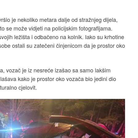
šio je nekoliko metara dalje od stražnjeg dijela,
 se može vidjeti na policijskim fotografijama.
vojih ležišta i odbačeno na kolnik. Iako su krhotine
sobe ostali su zatečeni činjenicom da je prostor oko
la, vozač je iz nesreće izašao sa samo lakšim
lašava kako je prostor oko vozača bio jedini dio
uralno cjelovit.