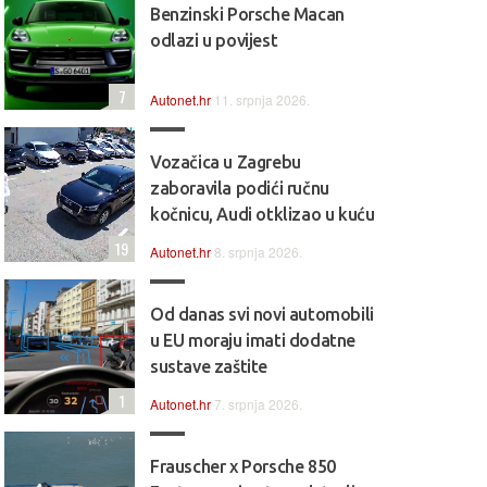
Benzinski Porsche Macan
odlazi u povijest
7
Autonet.hr
11. srpnja 2026.
Vozačica u Zagrebu
zaboravila podići ručnu
kočnicu, Audi otklizao u kuću
19
Autonet.hr
8. srpnja 2026.
Od danas svi novi automobili
u EU moraju imati dodatne
sustave zaštite
1
Autonet.hr
7. srpnja 2026.
Frauscher x Porsche 850