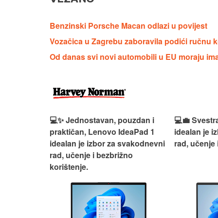
Benzinski Porsche Macan odlazi u povijest
Vozačica u Zagrebu zaboravila podići ručnu k
Od danas svi novi automobili u EU moraju ima
n, Lenovo
💻✨ Jednostavan, pouzdan i
💻💼 Svestr
si odličan
praktičan, Lenovo IdeaPad 1
idealan je 
nosti za
idealan je izbor za svakodnevni
rad, učenje 
rad, učenje i bezbrižno
korištenje.