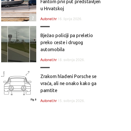
Fantom prvi put predstavljen
u Hrvatskoj
2
Autonet.hr
16. lipnja 2026.
Bježao policiji pa preletio
preko ceste i drugog
automobila
Autonet.hr
18. svibnja 2026.
Zrakom hlađeni Porsche se
vraća, ali ne onako kako ga
pamtite
Autonet.hr
15. svibnja 2026.