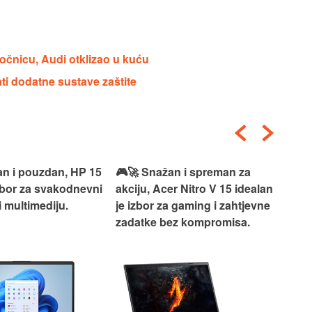
očnicu, Audi otklizao u kuću
ti dodatne sustave zaštite
an i pouzdan, HP 15
🎮🚀 Snažan i spreman za
🎯⚡
izbor za svakodnevni
akciju, Acer Nitro V 15 idealan
Len
i multimediju.
je izbor za gaming i zahtjevne
vrh
zadatke bez kompromisa.
pro
rad