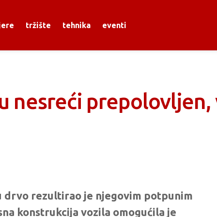
jere
tržište
tehnika
eventi
 nesreći prepolovljen, 
 drvo rezultirao je njegovim potpunim
na konstrukcija vozila omogućila je