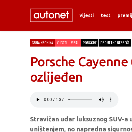
vijesti
test
premi
CRNA KRONIKA
VIJESTI
VIRAL
PORSCHE
PROMETNE NESREĆE
Porsche Cayenne u
ozlijeđen
Stravičan udar luksuznog SUV-a u
uništenjem, no napredna sigurnos