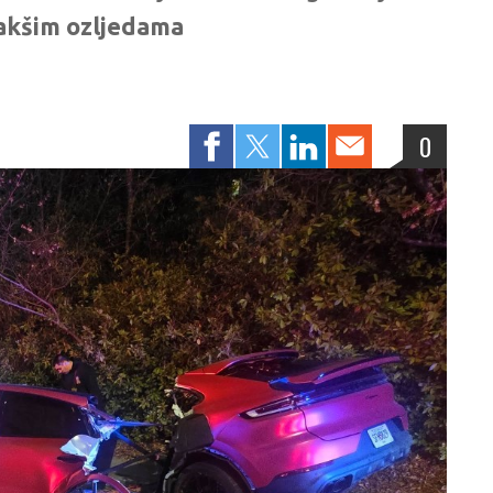
lakšim ozljedama
0