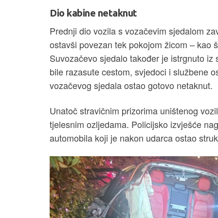
Dio kabine netaknut
Prednji dio vozila s vozačevim sjedalom zavr
ostavši povezan tek pokojom žicom – kao što
Suvozačevo sjedalo također je istrgnuto iz s
bile razasute cestom, svjedoci i službene o
vozačevog sjedala ostao gotovo netaknut.
Unatoč stravičnim prizorima uništenog vozi
tjelesnim ozljedama. Policijsko izvješće nag
automobila koji je nakon udarca ostao strukt