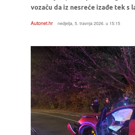
vozaču da iz nesreće izađe tek s 
Autonet.hr
nedjelja, 5. travnja 2026. u 15:15