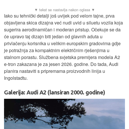
Iako su tehnički detalji još uvijek pod velom tajne, prva
objavljena skica dizajna već nudi uvid u siluetu vozila koja
sugerira aerodinamičan i moderan pristup. Očekuje se da
će upravo taj dizajn biti jedan od glavnih aduta u
privlačenju korisnika u velikim europskim gradovima gdje
je potražnja za kompaktnim električnim rješenjima u
stalnom porastu. Službena svjetska premijera modela A2
e-tron zakazana je za jesen 2026. godine. Do tada, Audi
planira nastaviti s pripremama proizvodnih linija u
Ingolstadtu.
Galerija: Audi A2 (lansiran 2000. godine)