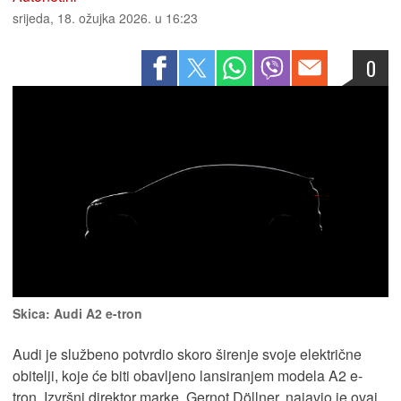
srijeda, 18. ožujka 2026. u 16:23
0
Skica: Audi A2 e-tron
Audi je službeno potvrdio skoro širenje svoje električne
obitelji, koje će biti obavljeno lansiranjem modela A2 e-
tron. Izvršni direktor marke, Gernot Döllner, najavio je ovaj