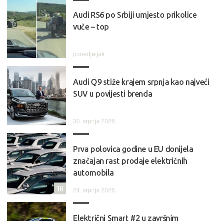
Audi RS6 po Srbiji umjesto prikolice
vuče – top
ponedjeljak
Audi Q9 stiže krajem srpnja kao najveći
SUV u povijesti brenda
30. srpnja 2026.
Prva polovica godine u EU donijela
značajan rast prodaje električnih
automobila
16
24. srpnja 2026.
Električni Smart #2 u završnim