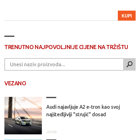
KUPI
TRENUTNO NAJPOVOLJNIJE CIJENE NA TRŽIŠTU
VEZANO
Audi najavljuje A2 e-tron kao svoj
najštedljiviji "strujić" dosad
utorak