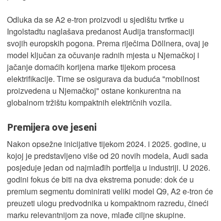
Odluka da se A2 e-tron proizvodi u sjedištu tvrtke u
Ingolstadtu naglašava predanost Audija transformaciji
svojih europskih pogona. Prema riječima Döllnera, ovaj je
model ključan za očuvanje radnih mjesta u Njemačkoj i
jačanje domaćih korijena marke tijekom procesa
elektrifikacije. Time se osigurava da buduća "mobilnost
proizvedena u Njemačkoj" ostane konkurentna na
globalnom tržištu kompaktnih električnih vozila.
Premijera ove jeseni
Nakon opsežne inicijative tijekom 2024. i 2025. godine, u
kojoj je predstavljeno više od 20 novih modela, Audi sada
posjeduje jedan od najmlađih portfelja u industriji. U 2026.
godini fokus će biti na dva ekstrema ponude: dok će u
premium segmentu dominirati veliki model Q9, A2 e-tron će
preuzeti ulogu predvodnika u kompaktnom razredu, čineći
marku relevantnijom za nove, mlađe ciljne skupine.