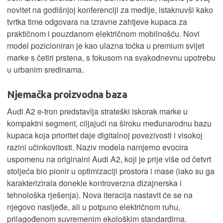
novitet na godišnjoj konferenciji za medije, istaknuvši kako
tvrtka time odgovara na izravne zahtjeve kupaca za
praktičnom i pouzdanom električnom mobilnošću. Novi
model pozicioniran je kao ulazna točka u premium svijet
marke s četiri prstena, s fokusom na svakodnevnu upotrebu
u urbanim sredinama.
Njemačka proizvodna baza
Audi A2 e-tron predstavlja strateški iskorak marke u
kompaktni segment, ciljajući na široku međunarodnu bazu
kupaca koja prioritet daje digitalnoj povezivosti i visokoj
razini učinkovitosti. Naziv modela namjerno evocira
uspomenu na originalni Audi A2, koji je prije više od četvrt
stoljeća bio pionir u optimizaciji prostora i mase (iako su ga
karakterizirala donekle kontroverzna dizajnerska i
tehnološka rješenja). Nova iteracija nastavit će se na
njegovo nasljeđe, ali u potpuno električnom ruhu,
prilagođenom suvremenim ekološkim standardima.