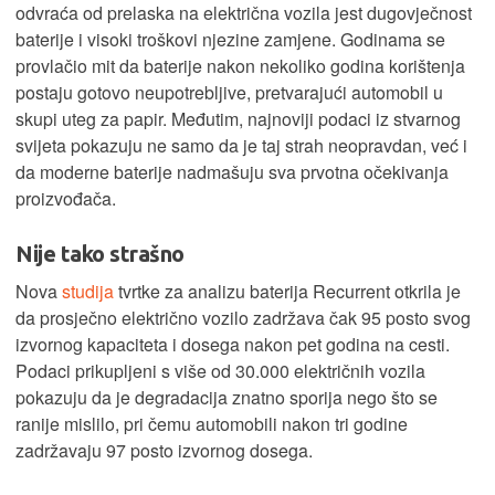
odvraća od prelaska na električna vozila jest dugovječnost
baterije i visoki troškovi njezine zamjene. Godinama se
provlačio mit da baterije nakon nekoliko godina korištenja
postaju gotovo neupotrebljive, pretvarajući automobil u
skupi uteg za papir. Međutim, najnoviji podaci iz stvarnog
svijeta pokazuju ne samo da je taj strah neopravdan, već i
da moderne baterije nadmašuju sva prvotna očekivanja
proizvođača.
Nije tako strašno
Nova
studija
tvrtke za analizu baterija Recurrent otkrila je
da prosječno električno vozilo zadržava čak 95 posto svog
izvornog kapaciteta i dosega nakon pet godina na cesti.
Podaci prikupljeni s više od 30.000 električnih vozila
pokazuju da je degradacija znatno sporija nego što se
ranije mislilo, pri čemu automobili nakon tri godine
zadržavaju 97 posto izvornog dosega.