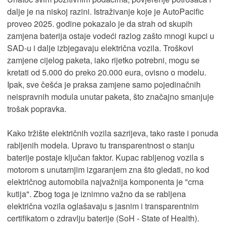
dalje je na niskoj razini. Istraživanje koje je AutoPacific
proveo 2025. godine pokazalo je da strah od skupih
zamjena baterija ostaje vodeći razlog zašto mnogi kupci u
SAD-u i dalje izbjegavaju električna vozila. Troškovi
zamjene cijelog paketa, iako rijetko potrebni, mogu se
kretati od 5.000 do preko 20.000 eura, ovisno o modelu.
Ipak, sve češća je praksa zamjene samo pojedinačnih
neispravnih modula unutar paketa, što značajno smanjuje
trošak popravka.
Kako tržište električnih vozila sazrijeva, tako raste i ponuda
rabljenih modela. Upravo tu transparentnost o stanju
baterije postaje ključan faktor. Kupac rabljenog vozila s
motorom s unutarnjim izgaranjem zna što gledati, no kod
električnog automobila najvažnija komponenta je "crna
kutija". Zbog toga je iznimno važno da se rabljena
električna vozila oglašavaju s jasnim i transparentnim
certifikatom o zdravlju baterije (SoH - State of Health).