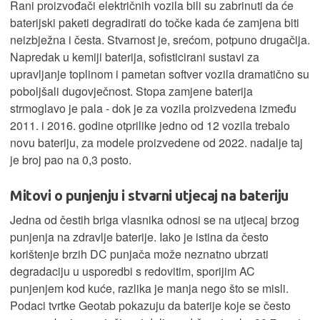
Rani proizvođači električnih vozila bili su zabrinuti da će
baterijski paketi degradirati do točke kada će zamjena biti
neizbježna i česta. Stvarnost je, srećom, potpuno drugačija.
Napredak u kemiji baterija, sofisticirani sustavi za
upravljanje toplinom i pametan softver vozila dramatično su
poboljšali dugovječnost. Stopa zamjene baterija
strmoglavo je pala - dok je za vozila proizvedena između
2011. i 2016. godine otprilike jedno od 12 vozila trebalo
novu bateriju, za modele proizvedene od 2022. nadalje taj
je broj pao na 0,3 posto.
Mitovi o punjenju i stvarni utjecaj na bateriju
Jedna od čestih briga vlasnika odnosi se na utjecaj brzog
punjenja na zdravlje baterije. Iako je istina da često
korištenje brzih DC punjača može neznatno ubrzati
degradaciju u usporedbi s redovitim, sporijim AC
punjenjem kod kuće, razlika je manja nego što se misli.
Podaci tvrtke Geotab pokazuju da baterije koje se često