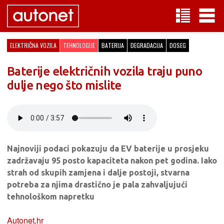
ELEKTRIČNA VOZILA
TEHNOLOGIJE
BATERIJA
DEGRADACIJA
DOSEG
Baterije električnih vozila traju puno
dulje nego što mislite
Najnoviji podaci pokazuju da EV baterije u prosjeku
zadržavaju 95 posto kapaciteta nakon pet godina. Iako
strah od skupih zamjena i dalje postoji, stvarna
potreba za njima drastično je pala zahvaljujući
tehnološkom napretku
Autonet.hr