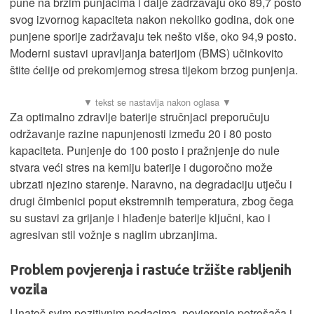
pune na brzim punjačima i dalje zadržavaju oko 89,7 posto
svog izvornog kapaciteta nakon nekoliko godina, dok one
punjene sporije zadržavaju tek nešto više, oko 94,9 posto.
Moderni sustavi upravljanja baterijom (BMS) učinkovito
štite ćelije od prekomjernog stresa tijekom brzog punjenja.
Za optimalno zdravlje baterije stručnjaci preporučuju
održavanje razine napunjenosti između 20 i 80 posto
kapaciteta. Punjenje do 100 posto i pražnjenje do nule
stvara veći stres na kemiju baterije i dugoročno može
ubrzati njezino starenje. Naravno, na degradaciju utječu i
drugi čimbenici poput ekstremnih temperatura, zbog čega
su sustavi za grijanje i hlađenje baterije ključni, kao i
agresivan stil vožnje s naglim ubrzanjima.
Problem povjerenja i rastuće tržište rabljenih
vozila
Unatoč svim pozitivnim podacima, povjerenje potrošača i