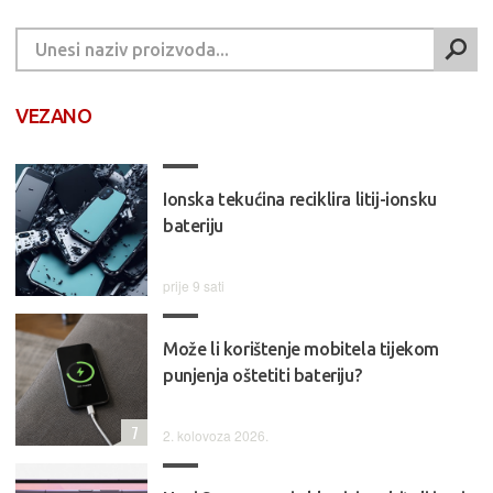
VEZANO
Ionska tekućina reciklira litij-ionsku
bateriju
prije 9 sati
Može li korištenje mobitela tijekom
punjenja oštetiti bateriju?
7
2. kolovoza 2026.