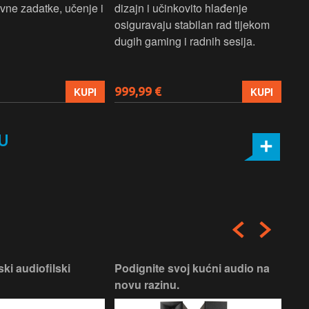
ne zadatke, učenje i
dizajn i učinkovito hlađenje
mul
osiguravaju stabilan rad tijekom
pro
dugih gaming i radnih sesija.
999,99 €
699
KUPI
KUPI
U
ski audiofilski
Podignite svoj kućni audio na
Nas
novu razinu.
Box