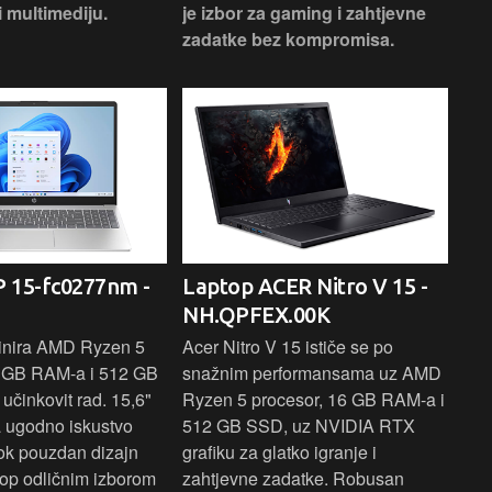
i multimediju.
je izbor za gaming i zahtjevne
vrh
zadatke bez kompromisa.
pro
rad
 15-fc0277nm -
Laptop ACER Nitro V 15 -
La
NH.QPFEX.00K
Sl
inira AMD Ryzen 5
Acer Nitro V 15 ističe se po
Len
6 GB RAM-a i 512 GB
snažnim performansama uz AMD
Ryz
učinkovit rad. 15,6"
Ryzen 5 procesor, 16 GB RAM-a i
TB 
a ugodno iskustvo
512 GB SSD, uz NVIDIA RTX
dov
dok pouzdan dizajn
grafiku za glatko igranje i
pru
ptop odličnim izborom
zahtjevne zadatke. Robusan
dok