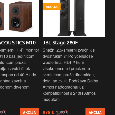
AKCIJA
A
ACOUSTICS M10
JBL Stage 280F
PR
E
smjerni Hi-Fi monitor
Snažni 2.5-smjerni zvučnik s
B110 bas jedinicom i
dvostrukim 8" Polycellulose
Kom
otoncem pruža
wooferima, HDI™ horn
zvu
aljan zvuk i širok
visokotoncem i preciznom
bas
i raspon od 40 Hz do
skretnicom pruža dinamičan,
1" 
gantna završna
detaljan zvuk. Podržava Dolby
vis
irodnom drvenom
Atmos nadogradnju uz
zvu
kompatibilnost s 240H Atmos
za 
modulom.
979 €
27
AKCIJA
AKCIJA
99 €
1.389 €