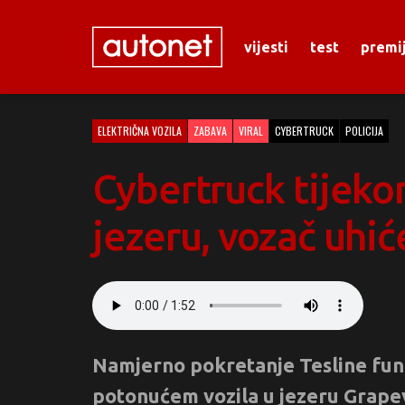
vijesti
test
premi
ELEKTRIČNA VOZILA
ZABAVA
VIRAL
CYBERTRUCK
POLICIJA
Cybertruck tijeko
jezeru, vozač uhi
Namjerno pokretanje Tesline funk
potonućem vozila u jezeru Grapev