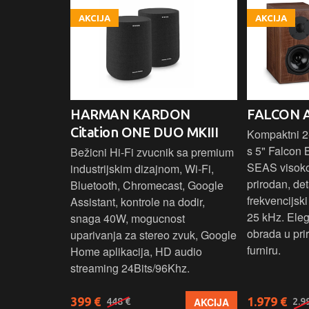
AKCIJA
AKCIJA
HARMAN KARDON
FALCON 
Citation ONE DUO MKIII
 elegantnog
Kompaktni 2-
vuka za
s 5" Falcon 
Bežicni Hi-Fi zvucnik sa premium
.
SEAS visok
industrijskim dizajnom, Wi-Fi,
prirodan, det
Bluetooth, Chromecast, Google
frekvencijsk
Assistant, kontrole na dodir,
25 kHz. Ele
snaga 40W, mogucnost
obrada u pr
uparivanja za stereo zvuk, Google
furniru.
Home aplikacija, HD audio
streaming 24Bits/96Khz.
399 €
1.979 €
KUPI
AKCIJA
448 €
2.9