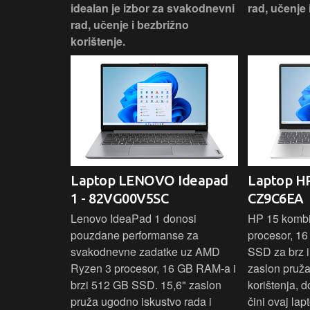
nosti za
idealan je izbor za svakodnevni
rad, učenje 
rad, učenje i bezbrižno
korištenje.
IdeaPad
Laptop LENOVO Ideapad
Laptop HP
SC
1 - 82VG00V5SC
CZ9C6EA
 3 s Ryzen 5
Lenovo IdeaPad 1 donosi
HP 15 komb
RAM-a nudi
pouzdane performanse za
procesor, 1
še aplikacija
svakodnevne zadatke uz AMD
SSD za brz i 
 moderan
Ryzen 3 procesor, 16 GB RAM-a i
zaslon pruž
D
brzi 512 GB SSD. 15,6" zaslon
korištenja, 
up podacima,
pruža ugodno iskustvo rada i
čini ovaj la