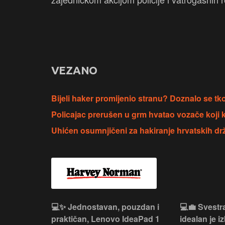
VEZANO
Bijeli haker promijenio stranu? Doznalo se tko 
Policajac prerušen u grm hvatao vozače koji k
Uhićen osumnjičeni za hakiranje hrvatskih drž
n, Lenovo
💻✨ Jednostavan, pouzdan i
💻💼 Svestr
si odličan
praktičan, Lenovo IdeaPad 1
idealan je 