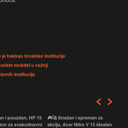
je hakirao hrvatske institucije
oriste mobitel u vožnji
avnih institucija
an i pouzdan, HP 15
🎮🚀 Snažan i spreman za
🎯⚡
izbor za svakodnevni
akciju, Acer Nitro V 15 idealan
Len