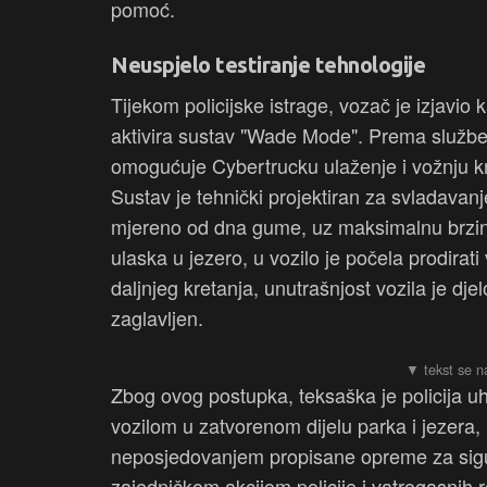
pomoć.
Neuspjelo testiranje tehnologije
Tijekom policijske istrage, vozač je izjavi
aktivira sustav "Wade Mode". Prema služben
omogućuje Cybertrucku ulaženje i vožnju kro
Sustav je tehnički projektiran za svladavan
mjereno od dna gume, uz maksimalnu brzin
ulaska u jezero, u vozilo je počela prodira
daljnjeg kretanja, unutrašnjost vozila je dj
zaglavljen.
Zbog ovog postupka, teksaška je policija uh
vozilom u zatvorenom dijelu parka i jezera,
neposjedovanjem propisane opreme za sigur
zajedničkom akcijom policije i vatrogasnih 