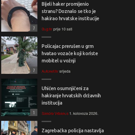
Bijeli haker promijenio
stranu? Doznalo se tko je
hakirao hrvatske institucije
7
Bug.hr
prije 10 sati
Policajac prerušen u grm
hvatao vozače koji koriste
mobitel u vožnji
7
Autonet.hr
srijeda
Uhićen osumnjičeni za
hakiranje hrvatskih državnih
institucija
1
Sandro Vrbanus
1. kolovoza 2026.
Zagrebačka policija nastavlja