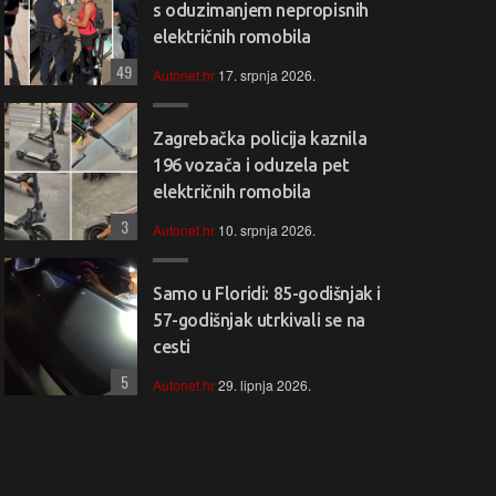
s oduzimanjem nepropisnih
električnih romobila
49
Autonet.hr
17. srpnja 2026.
Zagrebačka policija kaznila
196 vozača i oduzela pet
električnih romobila
3
Autonet.hr
10. srpnja 2026.
Samo u Floridi: 85-godišnjak i
57-godišnjak utrkivali se na
cesti
5
Autonet.hr
29. lipnja 2026.