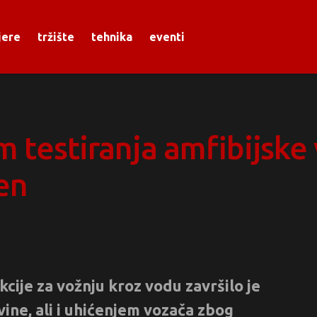
jere
tržište
tehnika
eventi
m testiranja amfibijske 
ćen
cije za vožnju kroz vodu završilo je
ine, ali i uhićenjem vozača zbog