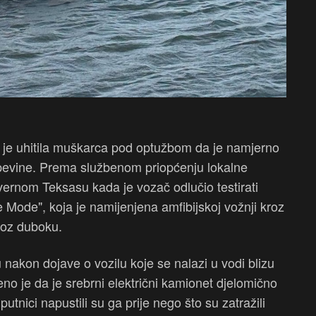
a je uhitila muškarca pod optužbom da je namjerno
pevine. Prema službenom priopćenju lokalne
evernom Teksasu kada je vozač odlučio testirati
Mode", koja je namijenjena amfibijskoj vožnji kroz
kroz duboku.
u nakon dojave o vozilu koje se nalazi u vodi blizu
o je da je srebrni električni kamionet djelomično
utnici napustili su ga prije nego što su zatražili