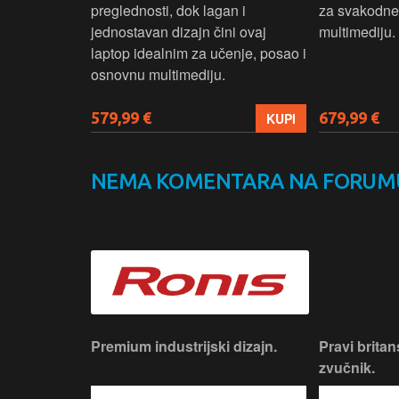
izbor za
preglednosti, dok lagan i
za svakodnev
kuće i
jednostavan dizajn čini ovaj
multimediju.
e.
laptop idealnim za učenje, posao i
osnovnu multimediju.
579,99 €
679,99 €
KUPI
KUPI
NEMA KOMENTARA NA FORUM
iji!
Premium industrijski dizajn.
Pravi britan
zvučnik.