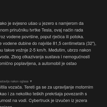
o kako je svjesno ušao u jezero s namjerom da
om priručniku tvrtke Tesla, ovaj način rada
z vodene površine, poput rječica ili potoka.
je vodene dubine do najviše 81,5 centimetara (32"),
u takve vožnje 2-5 km/h. Međutim, ubrzo nakon
ti voda. Zbog otkazivanja sustava i nemogućnosti
elomično poplavljena, a automobil je ostao
itila vozača. Tereti ga se za upravljanje motornim
 kao i za nekoliko teških prekršaja povezanih s
nost na vodi. Cybertruck je izvučen iz jezera
ronioca.