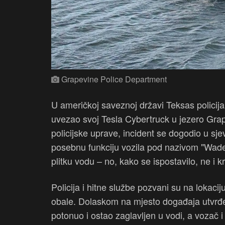
Grapevine Police Department
U američkoj saveznoj državi Teksas policij
uvezao svoj Tesla Cybertruck u jezero Gra
policijske uprave, incident se dogodio u sj
posebnu funkciju vozila pod nazivom "Wade 
plitku vodu – no, kako se ispostavilo, ne i 
Policija i hitne službe pozvani su na lokacij
obale. Dolaskom na mjesto događaja utvrđen
potonuo i ostao zaglavljen u vodi, a vozač i p