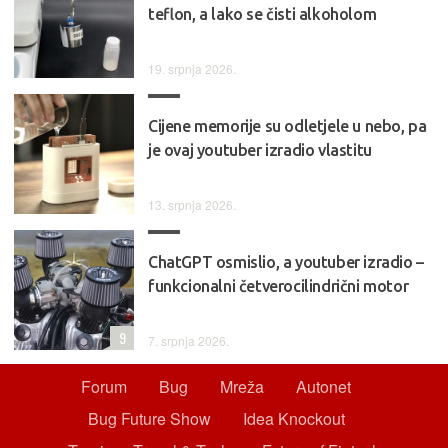
teflon, a lako se čisti alkoholom
19. srpnja 2026.
Cijene memorije su odletjele u nebo, pa
je ovaj youtuber izradio vlastitu
13. srpnja 2026.
ChatGPT osmislio, a youtuber izradio –
funkcionalni četverocilindrični motor
9
7. srpnja 2026.
Forum
Bug
Mreža
Autonet
Bug Future Show
Idea Knockout