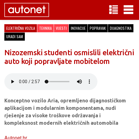
ELEKTRIČNA VOZILA
TEHNIKA
VIJESTI
INOVACIJE
POPRAVAK
DIJAGNOSTIKA
URADI SAM
Nizozemski studenti osmislili električni
auto koji popravljate mobitelom
Konceptno vozilo Aria, opremljeno dijagnostičkom
aplikacijom i modularnim komponentama, nudi
rješenje za visoke troškove održavanja i
kompleksnost modernih električnih automobila
Autonet.hr