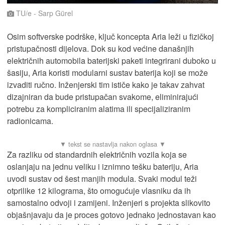
TU/e - Sarp Gürel
Osim softverske podrške, ključ koncepta Aria leži u fizičkoj
pristupačnosti dijelova. Dok su kod većine današnjih
električnih automobila baterijski paketi integrirani duboko u
šasiju, Aria koristi modularni sustav baterija koji se može
izvaditi ručno. Inženjerski tim ističe kako je takav zahvat
dizajniran da bude pristupačan svakome, eliminirajući
potrebu za kompliciranim alatima ili specijaliziranim
radionicama.
Za razliku od standardnih električnih vozila koja se
oslanjaju na jednu veliku i iznimno tešku bateriju, Aria
uvodi sustav od šest manjih modula. Svaki modul teži
otprilike 12 kilograma, što omogućuje vlasniku da ih
samostalno odvoji i zamijeni. Inženjeri s projekta slikovito
objašnjavaju da je proces gotovo jednako jednostavan kao