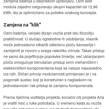
zamjena baterija u daljinskom upravljaču. Ovih šest
modula zajedno osiguravaju ukupni kapacitet od 12,96
kWh, što je optimizirano za potrebe ovakvog koncepta.
Zamjena na "klik"
Osim baterija, vanjski dizajn vozila prati istu filozofiju
praktičnosti. U slučaju ogrebotine ili udubljenja, vlasnik
može jednostavno otkačiti oštećenu ploču karoserije i
zamijeniti je novom u svega nekoliko minuta. Takav pristup
ne samo da pojeftinjuje popravke limarije, već uklanjanjem
ploča omogućuje trenutačan pristup svim mehaničkim i
elektroničkim komponentama koje se nalaze neposredno
iza njih. Sličan princip modularnosti primijenjen je i na
pogonski sustav, koji je konstruiran s naglaskom na
jednostavnost i lak pristup te zamjenu komponenata.
Prema riječima voditelja projekta, konačni cilj projekta Aria
je vratiti moć u ruke potrošača. U vremenu kada su vozila
sve više zatvoreni sustavi, ovi studenti demonstriraju da