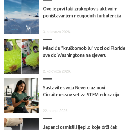
Ovo je prvi laki zrakoplov s aktivnim
poništavanjem neugodnih turbulencija
3. kolovoza 2026.
Mladić u "kruškomobilu" vozi od Floride
sve do Washingtona na sjeveru
2. kolovoza 2026.
Sastavite svoju Neveru uz novi
Circuitmessov set za STEM edukaciju
22. srpnja 2026.
Japanci osmislili ljepilo koje drži čak i