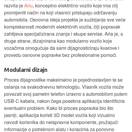
razvila je
Ariu
, konceptno električno vozilo koje ima cilj
promijeniti način na koji vlasnici pristupaju održavanju
automobila. Osnovna ideja projekta je suzbijanje sve veće
kompleksnosti modernih električnih vozila, čiji popravak
zahtijeva specijalizirana znanja i skupe servise. Aria je, s
druge strane, dizajnirana kao modularno vozilo koje
vozačima omogućuje da sami dijagnosticiraju kvarove i
provedu osnovne popravke bez profesionalne pomoći.
Modularni dizajn
Proces dijagnostike maksimalno je pojednostavljen te se
oslanja na svakodnevnu tehnologiju. Vlasnik vozila može
povezati svoj pametni telefon izravno s automobilom putem
USB-C kabela, nakon čega posebna aplikacija identificira
eventualni problem. Kako bi proces popravka bio što
jasniji, aplikacija koristi 3D model vozila koji vizualno
navodi korisnika do neispravne komponente, pružajući
informacije o potrebnom alatu i koracima za ponovno