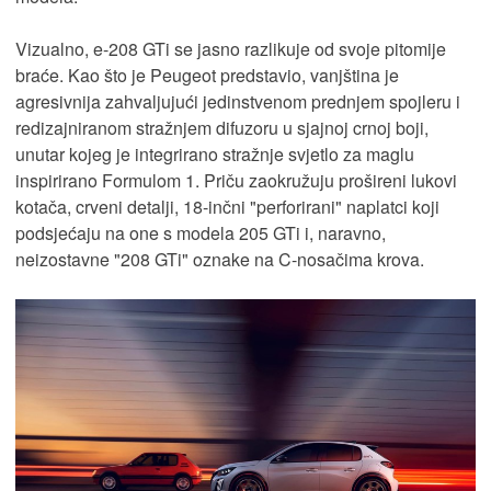
Vizualno, e-208 GTi se jasno razlikuje od svoje pitomije
braće. Kao što je Peugeot predstavio, vanjština je
agresivnija zahvaljujući jedinstvenom prednjem spojleru i
redizajniranom stražnjem difuzoru u sjajnoj crnoj boji,
unutar kojeg je integrirano stražnje svjetlo za maglu
inspirirano Formulom 1. Priču zaokružuju prošireni lukovi
kotača, crveni detalji, 18-inčni "perforirani" naplatci koji
podsjećaju na one s modela 205 GTi i, naravno,
neizostavne "208 GTi" oznake na C-nosačima krova.