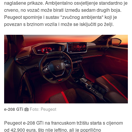
naglašene prikaze. Ambijentalno osvjetljenje standardno je
crveno, no vozač može birati između sedam drugih boja.
Peugeot spominje i sustav "zvučnog ambijenta" koji je
povezan s brzinom vozila i može se isključiti po želji.
e-208 GTi
Foto: Peugeot
Peugeot e-208 GTi na francuskom tržištu starta s cijenom
od 42.900 eura, što nije jeftino, ali je poprilično