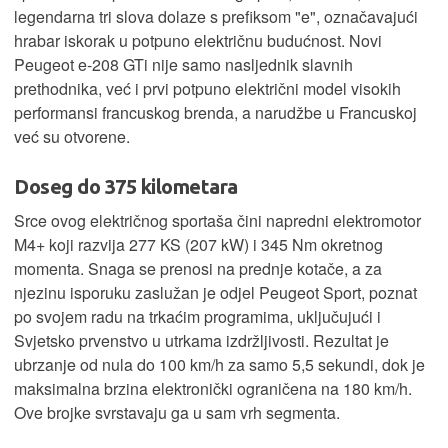
legendarna tri slova dolaze s prefiksom "e", označavajući
hrabar iskorak u potpuno električnu budućnost. Novi
Peugeot e-208 GTi nije samo nasljednik slavnih
prethodnika, već i prvi potpuno električni model visokih
performansi francuskog brenda, a narudžbe u Francuskoj
već su otvorene.
Doseg do 375 kilometara
Srce ovog električnog sportaša čini napredni elektromotor
M4+ koji razvija 277 KS (207 kW) i 345 Nm okretnog
momenta. Snaga se prenosi na prednje kotače, a za
njezinu isporuku zaslužan je odjel Peugeot Sport, poznat
po svojem radu na trkaćim programima, uključujući i
Svjetsko prvenstvo u utrkama izdržljivosti. Rezultat je
ubrzanje od nula do 100 km/h za samo 5,5 sekundi, dok je
maksimalna brzina elektronički ograničena na 180 km/h.
Ove brojke svrstavaju ga u sam vrh segmenta.