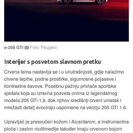
e-208 GTi
Foto: Peugeot
Interijer s posvetom slavnom pretku
Crvena tema nastavlja se i u unutrašnjosti, gdje nalazimo
crvene tepihe, podne prostirke, sigurnosne pojaseve i
kontrastne šavove. Posebnu pažnju privlače sportska
sjedala koja su izravna posveta onima iz legendarnog
modela 205 GTi 1.9, dok njihov središnji crveni umetak i
mrežasti detalj evociraju uspomene na verziju 205 GTi 1.6.
Upravljač je presvučen kožom i Alcantarom, a instrumentna
ploča i zaslon multimedije također imaju crvenom bojom