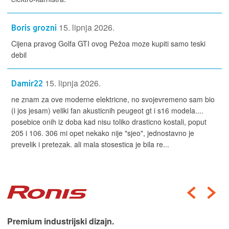
15. lipnja 2026.
Boris grozni
Cijena pravog Golfa GTI ovog Pežoa moze kupiti samo teski
debil
15. lipnja 2026.
Damir22
ne znam za ove moderne elektricne, no svojevremeno sam bio
(i jos jesam) veliki fan akusticnih peugeot gt i s16 modela....
posebice onih iz doba kad nisu toliko drasticno kostali, poput
205 i 106. 306 mi opet nekako nije "sjeo", jednostavno je
prevelik i pretezak. ali mala stosestica je bila re...
Premium industrijski dizajn.