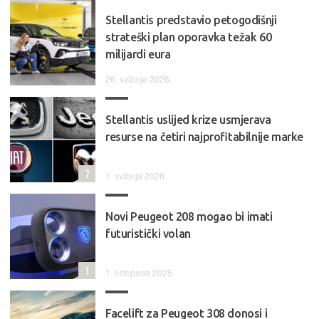
Stellantis predstavio petogodišnji
strateški plan oporavka težak 60
milijardi eura
26. svibnja 2026.
Stellantis uslijed krize usmjerava
resurse na četiri najprofitabilnije marke
7
1. svibnja 2026.
Novi Peugeot 208 mogao bi imati
futuristički volan
1
1. listopada 2025.
Facelift za Peugeot 308 donosi i