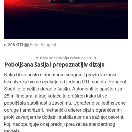
e-208 GTi
Foto: Peugeot
Poboljšana šasija i prepoznatljiv dizajn
Kako bi se nosio s dodatnom snagom i pružio vozačko
iskustvo kakvo se očekuje od jednog GTi modela, Peugeot
Sport je temeljito doradio šasiju. Automobil je spušten za
25 milimetara, a trag kotača je proširen kako bi se
poboljšala stabilnost u zavojima. Ugrađene su jedinstvene
opruge i amortizeri, mehanički diferencijal s ograničenim
proklizavanjem te dodatni stabilizator na stražnjoj osovini,
koji nadopunjuje onaj prednji preuzet sa standardnog
modela.