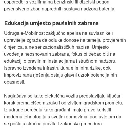
usporedbi s vozilima na benzinski ili dizelski pogon,
prvenstveno zbog naprednih sustava nadzora baterija.
Edukacija umjesto paušalnih zabrana
Udruga e-Mobilnost zaključno apelira na suvlasnike i
upravitelje zgrada da odluke donose na temelju provjerenih
činjenica, a ne senzacionalističkih napisa. Umjesto
uvođenja neosnovanih zabrana, fokus bi trebao biti na
edukaciji o pravilnim instalacijama i stručnom nadzoru.
Ispravno izvedena infrastruktura eliminira rizike, dok
improvizirana rješenja ostaju glavni uzrok potencijalnih
opasnosti.
Naglašava se kako električna vozila predstavljaju ključan
korak prema čišćem zraku i održivijem gradskom prometu.
Iz udruge poručuju kako građani imaju pravo koristiti
modernu tehnologiju u svojim domovima, pod uvjetom da
se poštuju stručna pravila i zakonska procedura.