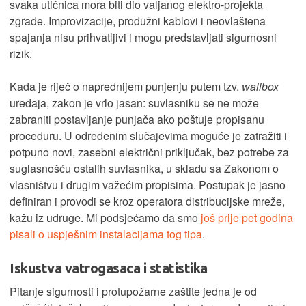
svaka utičnica mora biti dio valjanog elektro-projekta
zgrade. Improvizacije, produžni kablovi i neovlaštena
spajanja nisu prihvatljivi i mogu predstavljati sigurnosni
rizik.
Kada je riječ o naprednijem punjenju putem tzv.
wallbox
uređaja, zakon je vrlo jasan: suvlasniku se ne može
zabraniti postavljanje punjača ako poštuje propisanu
proceduru. U određenim slučajevima moguće je zatražiti i
potpuno novi, zasebni električni priključak, bez potrebe za
suglasnošću ostalih suvlasnika, u skladu sa Zakonom o
vlasništvu i drugim važećim propisima. Postupak je jasno
definiran i provodi se kroz operatora distribucijske mreže,
kažu iz udruge. Mi podsjećamo da smo
još prije pet godina
pisali o uspješnim instalacijama tog tipa
.
Iskustva vatrogasaca i statistika
Pitanje sigurnosti i protupožarne zaštite jedna je od