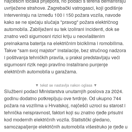
najčešćih točaka prijepora, no podaci s terena demantiraju
uvriježene strahove. Zagrebački vatrogasci, koji godišnje
interveniraju na između 100 i 150 požara vozila, navode
kako se ne sjećaju slučaja "pravog" požara električnog
automobila. Zabilježeni su tek izolirani incidenti, dok se
znatno veći sigurnosni rizici kriju u neovlaštenim
preinakama baterija na električnim biciklima i romobilima.
Takve "sam svoj majstor" instalacije, bez stručnog nadzora
i poštivanja tehničkih pravila, u praksi predstavljaju veći
sigurnosni rizik nego pravilno instalirano punjenje
električnih automobila u garažama.
Službeni podaci Ministarstva unutarnjih poslova za 2024.
godinu dodatno potkrepljuju ove tvrdnje. Od ukupno 744
požara na vozilima u Hrvatskoj, najčešći uzroci su starost i
tehnička neispravnost, faktori koji su znatno rjeđe prisutni
kod modernih električnih vozila. Statistički gledano,
samozapaljenje električnih automobila višestruko je rjeđe u