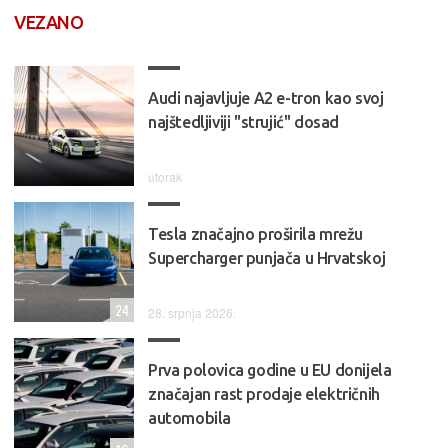
VEZANO
Audi najavljuje A2 e-tron kao svoj
najštedljiviji "strujić" dosad
utorak
Tesla značajno proširila mrežu
Supercharger punjača u Hrvatskoj
24
28. srpnja 2026.
Prva polovica godine u EU donijela
značajan rast prodaje električnih
automobila