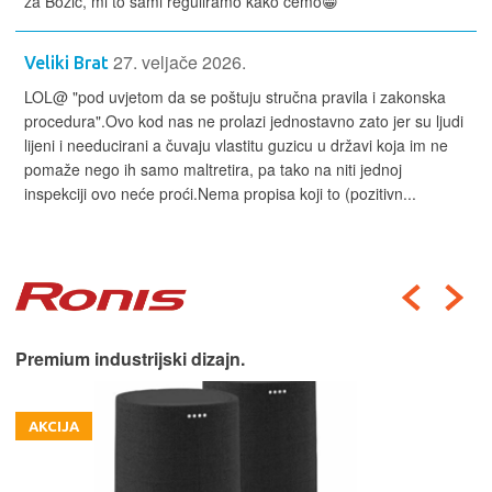
za Bozić, mi to sami reguliramo kako cemo😁
27. veljače 2026.
Veliki Brat
LOL@ "pod uvjetom da se poštuju stručna pravila i zakonska
procedura".Ovo kod nas ne prolazi jednostavno zato jer su ljudi
lijeni i needucirani a čuvaju vlastitu guzicu u državi koja im ne
pomaže nego ih samo maltretira, pa tako na niti jednoj
inspekciji ovo neće proći.Nema propisa koji to (pozitivn...
Premium industrijski dizajn.
AKCIJA