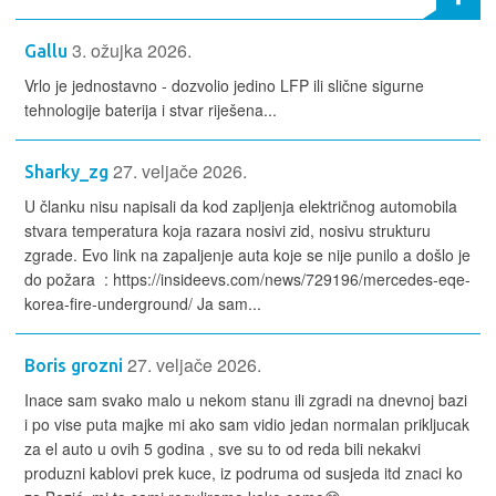
3. ožujka 2026.
Gallu
Vrlo je jednostavno - dozvolio jedino LFP ili slične sigurne
tehnologije baterija i stvar riješena...
27. veljače 2026.
Sharky_zg
U članku nisu napisali da kod zapljenja električnog automobila
stvara temperatura koja razara nosivi zid, nosivu strukturu
zgrade. Evo link na zapaljenje auta koje se nije punilo a došlo je
do požara : https://insideevs.com/news/729196/mercedes-eqe-
korea-fire-underground/ Ja sam...
27. veljače 2026.
Boris grozni
Inace sam svako malo u nekom stanu ili zgradi na dnevnoj bazi
i po vise puta majke mi ako sam vidio jedan normalan prikljucak
za el auto u ovih 5 godina , sve su to od reda bili nekakvi
produzni kablovi prek kuce, iz podruma od susjeda itd znaci ko