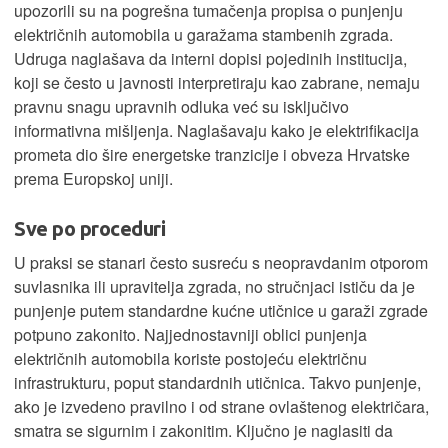
upozorili su na pogrešna tumačenja propisa o punjenju
električnih automobila u garažama stambenih zgrada.
Udruga naglašava da interni dopisi pojedinih institucija,
koji se često u javnosti interpretiraju kao zabrane, nemaju
pravnu snagu upravnih odluka već su isključivo
informativna mišljenja. Naglašavaju kako je elektrifikacija
prometa dio šire energetske tranzicije i obveza Hrvatske
prema Europskoj uniji.
Sve po proceduri
U praksi se stanari često susreću s neopravdanim otporom
suvlasnika ili upravitelja zgrada, no stručnjaci ističu da je
punjenje putem standardne kućne utičnice u garaži zgrade
potpuno zakonito. Najjednostavniji oblici punjenja
električnih automobila koriste postojeću električnu
infrastrukturu, poput standardnih utičnica. Takvo punjenje,
ako je izvedeno pravilno i od strane ovlaštenog električara,
smatra se sigurnim i zakonitim. Ključno je naglasiti da