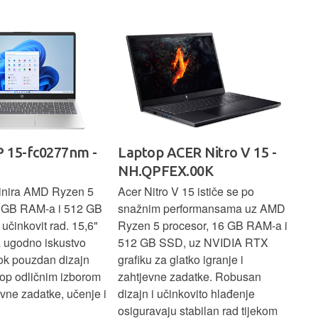
rad
 15-fc0277nm -
Laptop ACER Nitro V 15 -
La
NH.QPFEX.00K
Sl
inira AMD Ryzen 5
Acer Nitro V 15 ističe se po
Len
6 GB RAM-a i 512 GB
snažnim performansama uz AMD
Ryz
učinkovit rad. 15,6"
Ryzen 5 procesor, 16 GB RAM-a i
TB 
a ugodno iskustvo
512 GB SSD, uz NVIDIA RTX
dov
dok pouzdan dizajn
grafiku za glatko igranje i
pru
ptop odličnim izborom
zahtjevne zadatke. Robusan
dok
ne zadatke, učenje i
dizajn i učinkovito hlađenje
mul
osiguravaju stabilan rad tijekom
pro