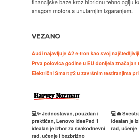
financijske baze kroz hibridnu tehnologiju 
snagom motora s unutarnjim izgaranjem.
VEZANO
Audi najavljuje A2 e-tron kao svoj najštedljivij
Prva polovica godine u EU donijela značajan r
Električni Smart #2 u završnim testiranjima pr
n, Lenovo
💻✨ Jednostavan, pouzdan i
💻💼 Svestr
si odličan
praktičan, Lenovo IdeaPad 1
idealan je 
nosti za
idealan je izbor za svakodnevni
rad, učenje 
rad, učenje i bezbrižno