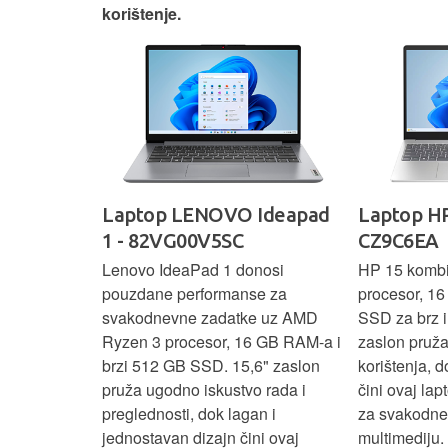
korištenje.
IdeaPad
Laptop LENOVO Ideapad
Laptop HP
SC
1 - 82VG00V5SC
CZ9C6EA
 3 s Ryzen 5
Lenovo IdeaPad 1 donosi
HP 15 komb
RAM-a nudi
pouzdane performanse za
procesor, 1
še aplikacija
svakodnevne zadatke uz AMD
SSD za brz i 
 moderan
Ryzen 3 procesor, 16 GB RAM-a i
zaslon pruž
D
brzi 512 GB SSD. 15,6" zaslon
korištenja, 
up podacima,
pruža ugodno iskustvo rada i
čini ovaj la
izbor za
preglednosti, dok lagan i
za svakodnev
kuće i
jednostavan dizajn čini ovaj
multimediju.