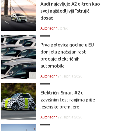
Audi najavljuje A2 e-tron kao
svoj najštedljiviji "strujić"
dosad
Autonet.hr
utorak
Prva polovica godine u EU
donijela značajan rast
prodaje električnih
automobila
16
Autonet.hr
24. srpnja 2026.
Električni Smart #2 u
završnim testiranjima prije
jesenske premijere
Autonet.hr
22. srpnja 2026.