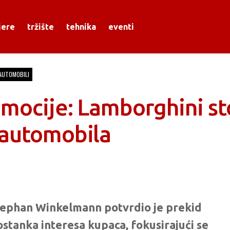
jere
tržište
tehnika
eventi
 AUTOMOBILI
emocije: Lamborghini st
rautomobila
Stephan Winkelmann potvrdio je prekid
ostanka interesa kupaca, fokusirajući se