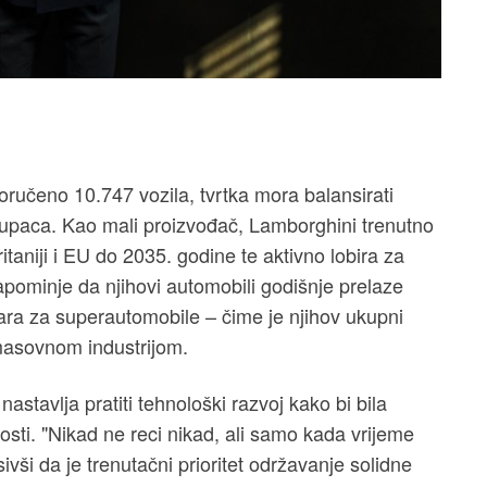
poručeno 10.747 vozila, tvrtka mora balansirati
 kupaca. Kao mali proizvođač, Lamborghini trenutno
ritaniji i EU do 2035. godine te aktivno lobira za
ominje da njihovi automobili godišnje prelaze
ara za superautomobile – čime je njihov ukupni
masovnom industrijom.
nastavlja pratiti tehnološki razvoj kako bi bila
ti. "Nikad ne reci nikad, ali samo kada vrijeme
vši da je trenutačni prioritet održavanje solidne