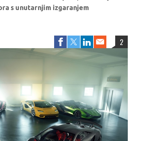
ora s unutarnjim izgaranjem
2