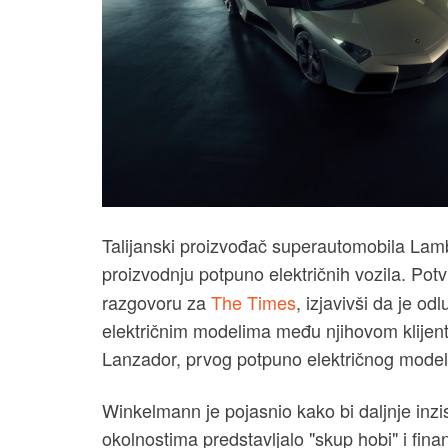
Talijanski proizvođač superautomobila Lamb
proizvodnju potpuno električnih vozila. Pot
razgovoru za
The Times
, izjavivši da je o
električnim modelima među njihovom klijent
Lanzador, prvog potpuno električnog modela 
Winkelmann je pojasnio kako bi daljnje inzis
okolnostima predstavljalo "skup hobi" i fin