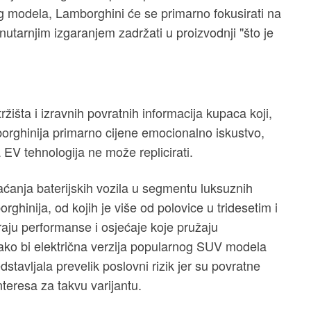
g modela, Lamborghini će se primarno fokusirati na
unutarnjim izgaranjem zadržati u proizvodnji "što je
ržišta i izravnih povratnih informacija kupaca koji,
rghinija primarno cijene emocionalno iskustvo,
a EV tehnologija ne može replicirati.
vaćanja baterijskih vozila u segmentu luksuznih
hinija, od kojih je više od polovice u tridesetim i
raju performanse i osjećaje koje pružaju
kako bi električna verzija popularnog SUV modela
stavljala prevelik poslovni rizik jer su povratne
nteresa za takvu varijantu.