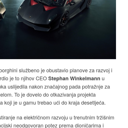
orghini službeno je obustavio planove za razvoj i
vrdio je to njihov CEO
u
Stephan Winkelmann
dluka uslijedila nakon značajnog pada potražnje za
elom. To je dovelo do otkazivanja projekta
koji je u gamu trebao ući do kraja desetljeća.
tiranje na električnom razvoju u trenutnim tržišnim
ancijski neodgovoran potez prema dioničarima i