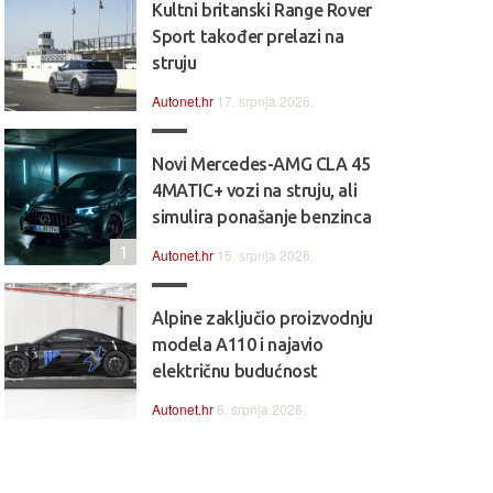
Kultni britanski Range Rover
Sport također prelazi na
struju
Autonet.hr
17. srpnja 2026.
Novi Mercedes-AMG CLA 45
4MATIC+ vozi na struju, ali
simulira ponašanje benzinca
1
Autonet.hr
15. srpnja 2026.
Alpine zaključio proizvodnju
modela A110 i najavio
električnu budućnost
Autonet.hr
6. srpnja 2026.