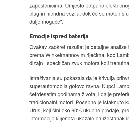
zaposlenicima. Umjesto potpuno električno
plug-in hibridna vozila, dok će se motori s 
dulje moguće".
Emocije ispred baterija
Ovakav zaokret rezultat je detaljne analize t
prema Winkelmannovim riječima, kod Lambo
dizajn i specifičan zvuk motora koji trenutn
Istraživanja su pokazala da je krivulja prih
superautomobila gotovo ravna. Kupci Lamborg
četrdesetim godinama života, i dalje preferi
tradicionalni motori. Posebno je istaknuto 
Urus, koji čini oko 60% ukupne prodaje, pred
informacije klijenata ukazale na izostanak i