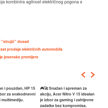
koja kombinira agilnost električnog pogona s
i "strujić" dosad
ast prodaje električnih automobila
ije jesenske premijere
an i pouzdan, HP 15
🎮🚀 Snažan i spreman za
🎯⚡
izbor za svakodnevni
akciju, Acer Nitro V 15 idealan
Len
i multimediju.
je izbor za gaming i zahtjevne
vrh
zadatke bez kompromisa.
pro