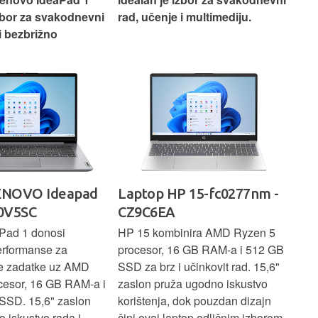
i multimediju.
je izbor za gaming i zahtjevne
vrh
zadatke bez kompromisa.
pro
rad
 15-fc0277nm -
Laptop ACER Nitro V 15 -
La
NH.QPFEX.00K
Sl
inira AMD Ryzen 5
Acer Nitro V 15 ističe se po
Len
6 GB RAM-a i 512 GB
snažnim performansama uz AMD
Ryz
učinkovit rad. 15,6"
Ryzen 5 procesor, 16 GB RAM-a i
TB 
a ugodno iskustvo
512 GB SSD, uz NVIDIA RTX
dov
dok pouzdan dizajn
grafiku za glatko igranje i
pru
ptop odličnim izborom
zahtjevne zadatke. Robusan
dok