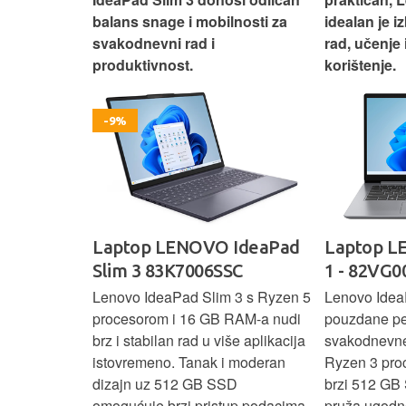
nosti za
idealan je izbor za svakodnevni
rad, učenje 
rad, učenje i bezbrižno
korištenje.
IdeaPad
Laptop LENOVO Ideapad
Laptop HP
SC
1 - 82VG00V5SC
CZ9C6EA
 3 s Ryzen 5
Lenovo IdeaPad 1 donosi
HP 15 komb
RAM-a nudi
pouzdane performanse za
procesor, 1
še aplikacija
svakodnevne zadatke uz AMD
SSD za brz i 
 moderan
Ryzen 3 procesor, 16 GB RAM-a i
zaslon pruž
D
brzi 512 GB SSD. 15,6" zaslon
korištenja, 
up podacima,
pruža ugodno iskustvo rada i
čini ovaj la