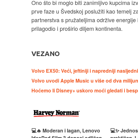
Ono što bi moglo biti zanimljivo kupcima iz
prve faze u Švedskoj poslužiti kao temelj za
partnerstva s pružateljima održive energije 
prilagodio i proširio diljem kontinenta.
VEZANO
Volvo EX50: Veći, jeftiniji i napredniji naslje
Volvo uvodi Apple Music u više od dva miliju
Hoćemo li Disney+ uskoro moći gledati i bes
n, Lenovo
💻✨ Jednostavan, pouzdan i
💻💼 Svestr
si odličan
praktičan, Lenovo IdeaPad 1
idealan je 