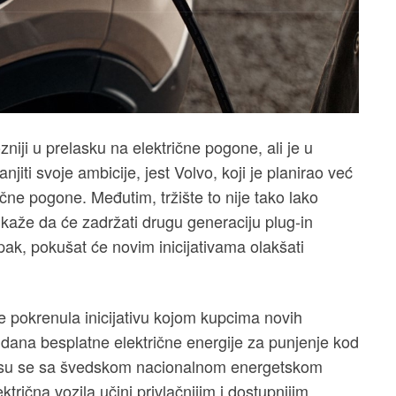
niji u prelasku na električne pogone, ali je u
iti svoje ambicije, jest Volvo, koji je planirao već
čne pogone. Međutim, tržište to nije tako lako
a kaže da će zadržati drugu generaciju plug-in
pak, pokušat će novim inicijativama olakšati
 pokrenula inicijativu kojom kupcima novih
 dana besplatne električne energije za punjenje kod
i su se sa švedskom nacionalnom energetskom
ektrična vozila učini privlačnijim i dostupnijim