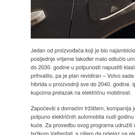
Jedan od proizvođača koji je bio najambicioz
posljednje vrijeme također malo odlučio umanj
do 2030. godine u potpunosti napustiti klasi
prihvatilo, pa je plan revidiran – Volvo sad
hibrida u proizvodnji sve do 2040. godine. I
kupcima prelazak na električnu mobilnost.
Započevši s domaćim tržištem, kompanija je
potpuno električnih automobila nudi godinu
kuće. Za provedbu ovog programa udružil
tvrtkom Vattenfall, s ciljem da prijelaz na el