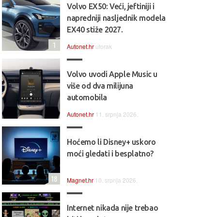
Volvo EX50: Veći, jeftiniji i
napredniji nasljednik modela
EX40 stiže 2027.
1
Autonet.hr
utorak
Volvo uvodi Apple Music u
više od dva milijuna
automobila
Autonet.hr
11. srpnja 2026.
Hoćemo li Disney+ uskoro
moći gledati i besplatno?
18
Magnet.hr
10. srpnja 2026.
Internet nikada nije trebao