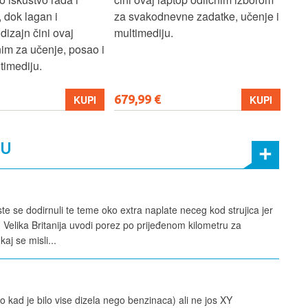
ne zadatke, učenje i
dizajn i učinkovito hlađenje
mul
osiguravaju stabilan rad tijekom
pro
dugih gaming i radnih sesija.
999,99 €
699
KUPI
KUPI
MU
ste se dodirnuli te teme oko extra naplate neceg kod strujica jer
 Velika Britanija uvodi porez po prijeđenom kilometru za
aj se misli...
 kad je bilo vise dizela nego benzinaca) ali ne jos XY