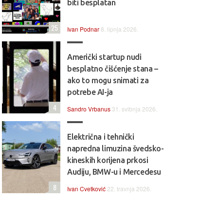
biti besplatan
25
Ivan Podnar
8. lipnja 2026.
Američki startup nudi
besplatno čišćenje stana –
ako to mogu snimati za
potrebe AI-ja
4
Sandro Vrbanus
31. svibnja 2026.
Električna i tehnički
napredna limuzina švedsko-
kineskih korijena prkosi
Audiju, BMW-u i Mercedesu
8
Ivan Cvetković
22. travnja 2026.