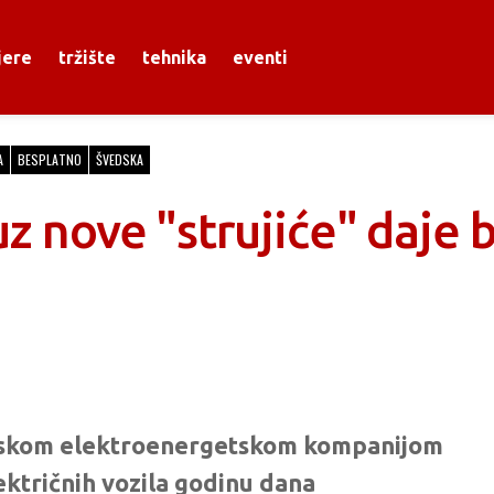
jere
tržište
tehnika
eventi
A
BESPLATNO
ŠVEDSKA
uz nove "strujiće" daje
edskom elektroenergetskom kompanijom
ktričnih vozila godinu dana