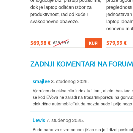
izbor za
preglednosti, dok lagan i
za svakodnev
kuće i
jednostavan dizajn čini ovaj
multimediju.
e.
laptop idealnim za učenje, posao i
osnovnu multimediju.
579,99 €
679,99 €
KUPI
KUPI
ZADNJI KOMENTARI NA FORU
8. studenog 2025.
smajlee
Vjerujem da ekipa cita index tu i tam, al eto, bas kad 
se kod EVova ne zaradi na trosarini/porezu na gorivu:
električne automobileTak da mozda bude i prije nego k
7. studenog 2025.
Lewis
Bude naranvo s vremenom (kiao sto je i dizel poskupio