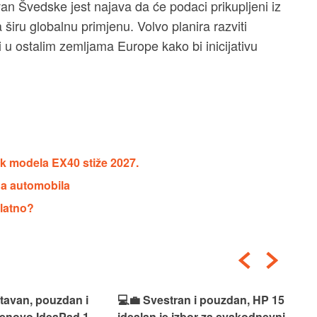
van Švedske jest najava da će podaci prikupljeni iz
 širu globalnu primjenu. Volvo planira razviti
i u ostalim zemljama Europe kako bi inicijativu
dnik modela EX40 stiže 2027.
na automobila
platno?
an i pouzdan, HP 15
🎮🚀 Snažan i spreman za
🎯⚡
izbor za svakodnevni
akciju, Acer Nitro V 15 idealan
Len