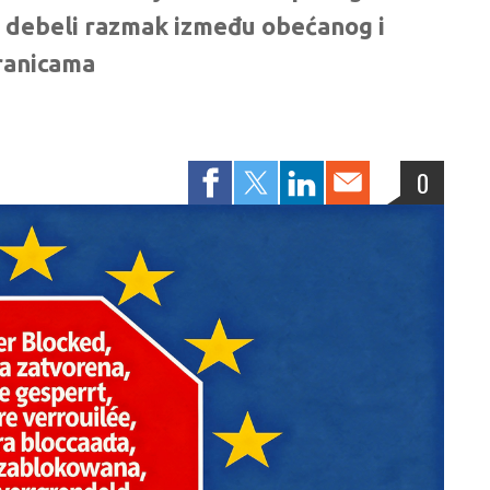
e debeli razmak između obećanog i
ranicama
0