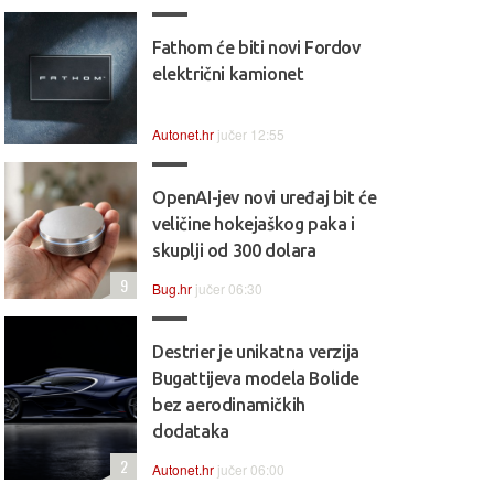
Fathom će biti novi Fordov
električni kamionet
Autonet.hr
jučer 12:55
OpenAI-jev novi uređaj bit će
veličine hokejaškog paka i
skuplji od 300 dolara
9
Bug.hr
jučer 06:30
Destrier je unikatna verzija
Bugattijeva modela Bolide
bez aerodinamičkih
dodataka
2
Autonet.hr
jučer 06:00