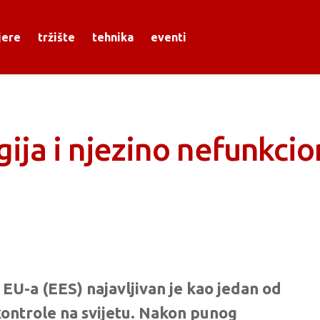
jere
tržište
tehnika
eventi
ja i njezino nefunkcion
j EU-a (EES) najavljivan je kao jedan od
kontrole na svijetu. Nakon punog