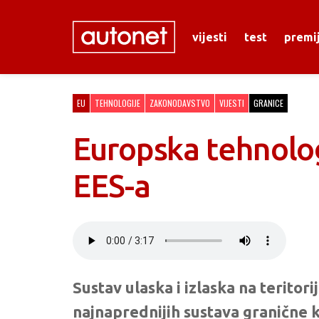
vijesti
test
premi
EU
TEHNOLOGIJE
ZAKONODAVSTVO
VIJESTI
GRANICE
Europska tehnologi
EES-a
Sustav ulaska i izlaska na teritori
najnaprednijih sustava granične 