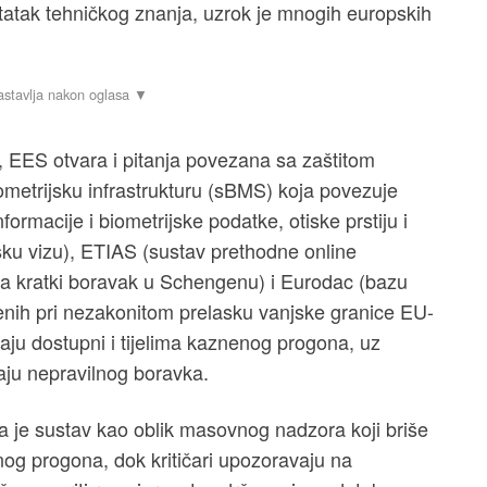
tatak tehničkog znanja, uzrok je mnogih europskih
o, EES otvara i pitanja povezana sa zaštitom
ometrijsku infrastrukturu (sBMS) koja povezuje
rmacije i biometrijske podatke, otiske prstiju i
sku vizu), ETIAS (sustav prethodne online
u za kratki boravak u Schengenu) i Eurodac (bazu
aćenih pri nezakonitom prelasku vanjske granice EU-
staju dostupni i tijelima kaznenog progona, uz
aju nepravilnog boravka.
 je sustav kao oblik masovnog nadzora koji briše
nog progona, dok kritičari upozoravaju na