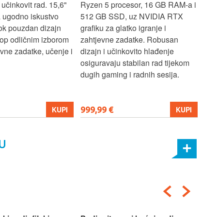
učinkovit rad. 15,6"
Ryzen 5 procesor, 16 GB RAM-a i
TB 
a ugodno iskustvo
512 GB SSD, uz NVIDIA RTX
dov
dok pouzdan dizajn
grafiku za glatko igranje i
pru
ptop odličnim izborom
zahtjevne zadatke. Robusan
dok
ne zadatke, učenje i
dizajn i učinkovito hlađenje
mul
osiguravaju stabilan rad tijekom
pro
dugih gaming i radnih sesija.
999,99 €
699
KUPI
KUPI
U