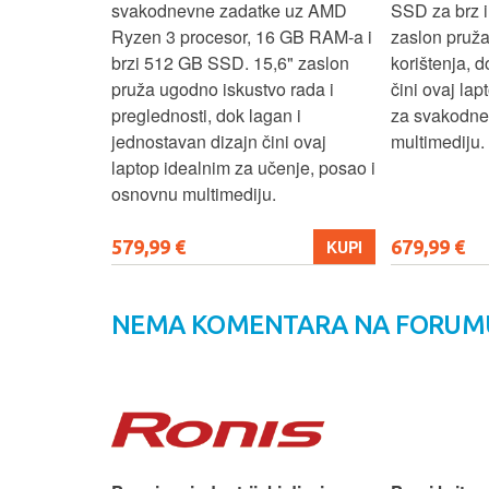
še aplikacija
svakodnevne zadatke uz AMD
SSD za brz i 
 moderan
Ryzen 3 procesor, 16 GB RAM-a i
zaslon pruž
D
brzi 512 GB SSD. 15,6" zaslon
korištenja, 
up podacima,
pruža ugodno iskustvo rada i
čini ovaj la
izbor za
preglednosti, dok lagan i
za svakodnev
kuće i
jednostavan dizajn čini ovaj
multimediju.
e.
laptop idealnim za učenje, posao i
osnovnu multimediju.
579,99 €
679,99 €
KUPI
KUPI
NEMA KOMENTARA NA FORUM