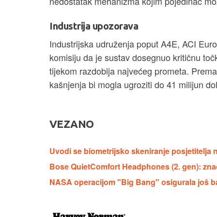
nedostatak mehanizma kojim pojedinac mož
Industrija upozorava
Industrijska udruženja poput A4E, ACI Euro
komisiju da je sustav dosegnuo kritičnu to
tijekom razdoblja najvećeg prometa. Prema 
kašnjenja bi mogla ugroziti do 41 milijun dol
VEZANO
Uvodi se biometrijsko skeniranje posjetitelj
Bose QuietComfort Headphones (2. gen): znača
NASA operacijom "Big Bang" osigurala još b