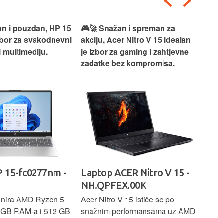
an i pouzdan, HP 15
🎮🚀 Snažan i spreman za
🎯⚡
izbor za svakodnevni
akciju, Acer Nitro V 15 idealan
Len
i multimediju.
je izbor za gaming i zahtjevne
vrh
zadatke bez kompromisa.
pro
rad
 15-fc0277nm -
Laptop ACER Nitro V 15 -
La
NH.QPFEX.00K
Sl
inira AMD Ryzen 5
Acer Nitro V 15 ističe se po
Len
6 GB RAM-a i 512 GB
snažnim performansama uz AMD
Ryz