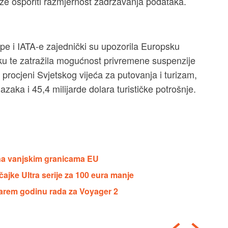
e osporiti razmjernost zadržavanja podataka.
pe i IATA-e zajednički su upozorila Europsku
čku te zatražila mogućnost privremene suspenzije
procjeni Svjetskog vijeća za putovanja i turizam,
azaka i 45,4 milijarde dolara turističke potrošnje.
a na vanjskim granicama EU
jke Ultra serije za 100 eura manje
arem godinu rada za Voyager 2