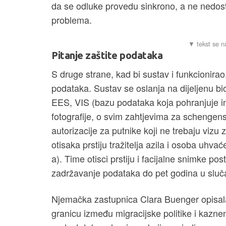
da se odluke provedu sinkrono, a ne nedos
problema.
Pitanje zaštite podataka
S druge strane, kad bi sustav i funkcionira
podataka. Sustav se oslanja na dijeljenu bi
EES, VIS (bazu podataka koja pohranjuje info
fotografije, o svim zahtjevima za schengen
autorizacije za putnike koji ne trebaju viz
otisaka prstiju tražitelja azila i osoba uhv
a). Time otisci prstiju i facijalne snimke po
zadržavanje podataka do pet godina u sluč
Njemačka zastupnica Clara Buenger opisala
granicu između migracijske politike i kazne