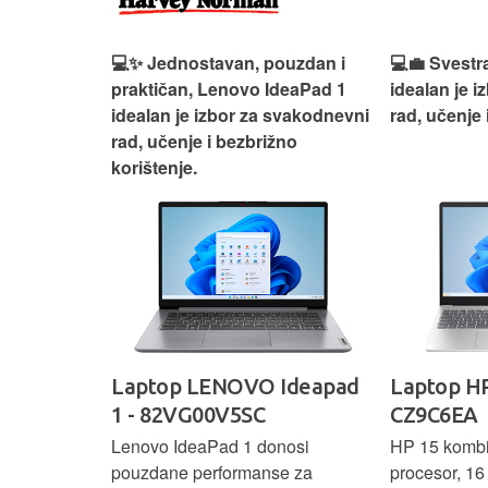
n, Lenovo
💻✨ Jednostavan, pouzdan i
💻💼 Svestr
si odličan
praktičan, Lenovo IdeaPad 1
idealan je 
nosti za
idealan je izbor za svakodnevni
rad, učenje 
rad, učenje i bezbrižno
korištenje.
IdeaPad
Laptop LENOVO Ideapad
Laptop HP
SC
1 - 82VG00V5SC
CZ9C6EA
 3 s Ryzen 5
Lenovo IdeaPad 1 donosi
HP 15 komb
RAM-a nudi
pouzdane performanse za
procesor, 1