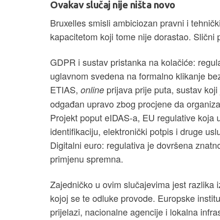
Ovakav slučaj nije ništa novo
Bruxelles smisli ambiciozan pravni i tehničk
kapacitetom koji tome nije dorastao. Slični p
GDPR i sustav pristanka na kolačiće: regula
uglavnom svedena na formalno klikanje bez
ETIAS,
prijava prije puta, sustav ko
online
odgađan upravo zbog procjene da organiza
Projekt poput eIDAS-a, EU regulative koja u
identifikaciju, elektronički potpis i druge usl
Digitalni euro: regulativa je dovršena znatn
primjenu spremna.
Zajedničko u ovim slučajevima jest razlika 
kojoj se te odluke provode. Europske instituc
prijelazi, nacionalne agencije i lokalna in