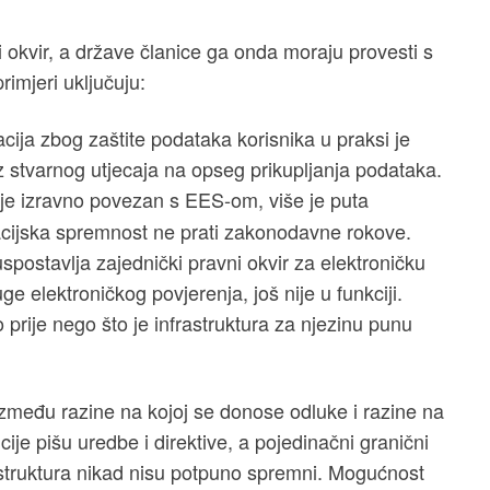
i okvir, a države članice ga onda moraju provesti s
rimjeri uključuju:
cija zbog zaštite podataka korisnika u praksi je
 stvarnog utjecaja na opseg prikupljanja podataka.
ji je izravno povezan s EES-om, više je puta
cijska spremnost ne prati zakonodavne rokove.
spostavlja zajednički pravni okvir za elektroničku
uge elektroničkog povjerenja, još nije u funkciji.
o prije nego što je infrastruktura za njezinu punu
između razine na kojoj se donose odluke i razine na
ije pišu uredbe i direktive, a pojedinačni granični
frastruktura nikad nisu potpuno spremni. Mogućnost