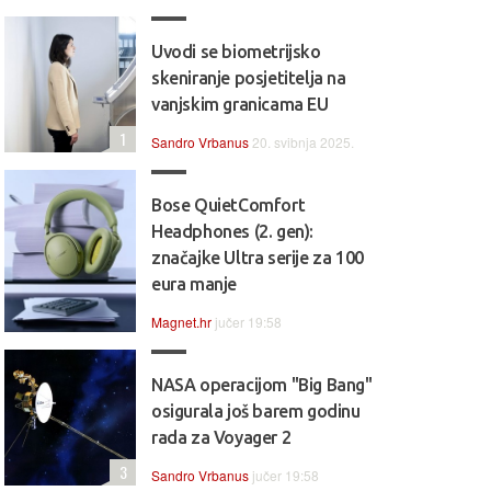
Uvodi se biometrijsko
skeniranje posjetitelja na
vanjskim granicama EU
1
Sandro Vrbanus
20. svibnja 2025.
Bose QuietComfort
Headphones (2. gen):
značajke Ultra serije za 100
eura manje
Magnet.hr
jučer 19:58
NASA operacijom "Big Bang"
osigurala još barem godinu
rada za Voyager 2
3
Sandro Vrbanus
jučer 19:58