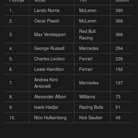
1.
Lando Norris
McLaren
390
2.
Oscar Piastri
McLaren
366
Red Bull
3.
Max Verstappen
366
Racing
4.
George Russell
Mercedes
294
5.
Charles Leclerc
Ferrari
226
6.
Lewis Hamilton
Ferrari
152
Andrea Kimi
7.
Mercedes
137
Antonelli
8.
Alexander Albon
Williams
73
9.
Isack Hadjar
Racing Bulls
51
10.
Nico Hulkenberg
Kick Sauber
49