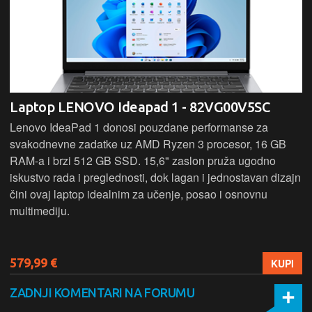
Laptop LENOVO Ideapad 1 - 82VG00V5SC
Lenovo IdeaPad 1 donosi pouzdane performanse za
svakodnevne zadatke uz AMD Ryzen 3 procesor, 16 GB
RAM-a i brzi 512 GB SSD. 15,6" zaslon pruža ugodno
iskustvo rada i preglednosti, dok lagan i jednostavan dizajn
čini ovaj laptop idealnim za učenje, posao i osnovnu
multimediju.
579,99 €
KUPI
ZADNJI KOMENTARI NA FORUMU