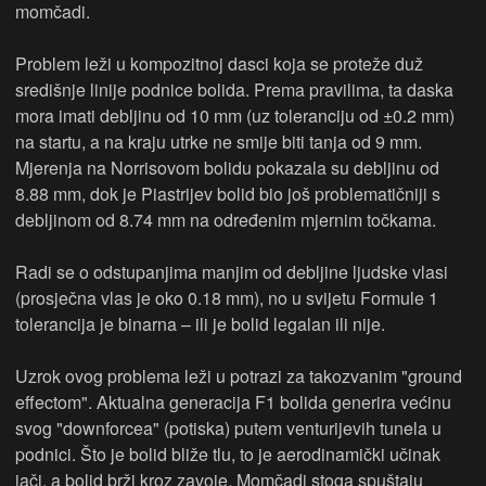
momčadi.
Problem leži u kompozitnoj dasci koja se proteže duž
središnje linije podnice bolida. Prema pravilima, ta daska
mora imati debljinu od 10 mm (uz toleranciju od ±0.2 mm)
na startu, a na kraju utrke ne smije biti tanja od 9 mm.
Mjerenja na Norrisovom bolidu pokazala su debljinu od
8.88 mm, dok je Piastrijev bolid bio još problematičniji s
debljinom od 8.74 mm na određenim mjernim točkama.
Radi se o odstupanjima manjim od debljine ljudske vlasi
(prosječna vlas je oko 0.18 mm), no u svijetu Formule 1
tolerancija je binarna – ili je bolid legalan ili nije.
Uzrok ovog problema leži u potrazi za takozvanim "ground
effectom". Aktualna generacija F1 bolida generira većinu
svog "downforcea" (potiska) putem venturijevih tunela u
podnici. Što je bolid bliže tlu, to je aerodinamički učinak
jači, a bolid brži kroz zavoje. Momčadi stoga spuštaju