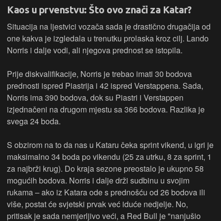
Kaos u prvenstvu: Što ovo znači za Katar?
Situacija na ljestvici vozača sada je drastično drugačija od
one kakva je izgledala u trenutku prolaska kroz cilj. Lando
Norris i dalje vodi, ali njegova prednost se istopila.
Prije diskvalifikacije, Norris je trebao imati 30 bodova
prednosti ispred Piastrija i 42 ispred Verstappena. Sada,
Norris ima 390 bodova, dok su Piastri i Verstappen
izjednačeni na drugom mjestu sa 366 bodova. Razlika je
svega 24 boda.
S obzirom na to da nas u Kataru čeka sprint vikend, u igri je
maksimalno 34 boda po vikendu (25 za utrku, 8 za sprint, 1
za najbrži krug). Do kraja sezone preostalo je ukupno 58
mogućih bodova. Norris i dalje drži sudbinu u svojim
rukama – ako iz Katara ode s prednošću od 26 bodova ili
više, postat će svjetski prvak već iduće nedjelje. No,
pritisak je sada nemjerljivo veći, a Red Bull je "nanjušio