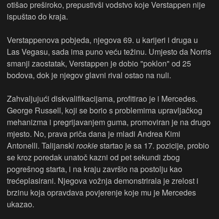
otišao preširoko, prepustivši vodstvo koje Verstappen nije
ispuštao do kraja.
Verstappenova pobjeda, njegova 69. u karijeri i druga u
Las Vegasu, sada ima puno veću težinu. Umjesto da Norris
smanji zaostatak, Verstappen je dobio "poklon" od 25
bodova, dok je njegov glavni rival ostao na nuli.
Zahvaljujući diskvalifikacijama, profitirao je i Mercedes.
George Russell, koji se borio s problemima upravljačkog
mehanizma i pregrijavanjem guma, promoviran je na drugo
mjesto. No, prava priča dana je mladi Andrea Kimi
Antonelli. Talijanski
rookie
startao je sa 17. pozicije, probio
se kroz poredak unatoč kazni od pet sekundi zbog
pogrešnog starta, i na kraju završio na postolju kao
trećeplasirani. Njegova vožnja demonstrirala je zrelost i
brzinu koja opravdava povjerenje koje mu je Mercedes
ukazao.