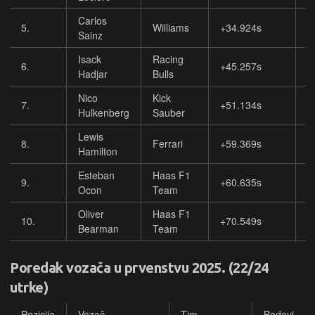
Carlos
5.
Williams
+34.924s
1
Sainz
Isack
Racing
6.
+45.257s
8
Hadjar
Bulls
Nico
Kick
7.
+51.134s
6
Hulkenberg
Sauber
Lewis
8.
Ferrari
+59.369s
4
Hamilton
Esteban
Haas F1
9.
+60.635s
2
Ocon
Team
Oliver
Haas F1
10.
+70.549s
1
Bearman
Team
Poredak vozača u prvenstvu 2025. (22/24
utrke)
Pozicija
Vozač
Tim
Bodovi