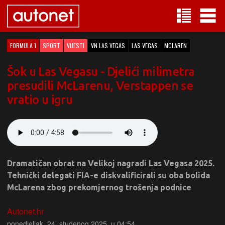
FORMULA 1
SPORT
VIJESTI
VN LAS VEGAS
LAS VEGAS
MCLAREN
Šok u Las Vegasu - Djelići milimetra
presudili McLarenu, Verstappen se
vratio u igru
Dramatičan obrat na Velikoj nagradi Las Vegasa 2025.
Tehnički delegati FIA-e diskvalificirali su oba bolida
McLarena zbog prekomjernog trošenja podnice
Autonet.hr
ponedjeljak, 24. studenog 2025. u 04:54