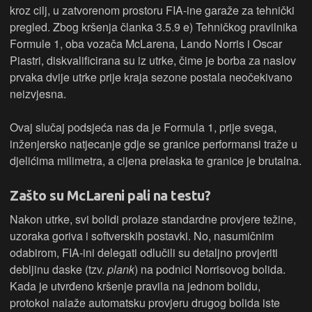
kroz cilj, u zatvorenom prostoru FIA-ine garaže za tehnički
pregled. Zbog kršenja članka 3.5.9 e) Tehničkog pravilnika
Formule 1, oba vozača McLarena, Lando Norris i Oscar
Piastri, diskvalificirana su iz utrke, čime je borba za naslov
prvaka dvije utrke prije kraja sezone postala neočekivano
neizvjesna.
Ovaj slučaj podsjeća nas da je Formula 1, prije svega,
inženjersko natjecanje gdje se granice performansi traže u
djelićima milimetra, a cijena prelaska te granice je brutalna.
Zašto su McLareni pali na testu?
Nakon utrke, svi bolidi prolaze standardne provjere težine,
uzoraka goriva i softverskih postavki. No, nasumičnim
odabirom, FIA-ini delegati odlučili su detaljno provjeriti
debljinu daske (tzv.
plank
) na podnici Norrisovog bolida.
Kada je utvrđeno kršenje pravila na jednom bolidu,
protokol nalaže automatsku provjeru drugog bolida iste