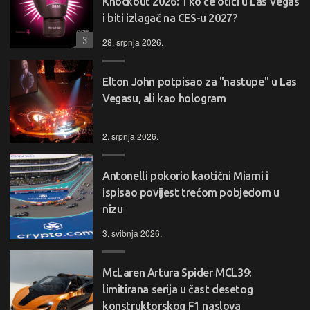
Knockout 2026: Tko će otići u Las Vegas
i biti izlagač na CES-u 2027?
3
28. srpnja 2026.
Elton John potpisao za "nastupe" u Las
Vegasu, ali kao hologram
2. srpnja 2026.
Antonelli pokorio kaotični Miami i
ispisao povijest trećom pobjedom u
nizu
3. svibnja 2026.
McLaren Artura Spider MCL39:
limitirana serija u čast desetog
konstruktorskog F1 naslova