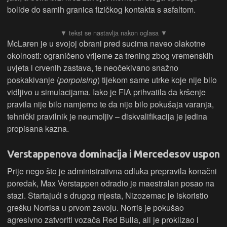
bolide do samih granica fizičkog kontakta s asfaltom.
McLaren je u svojoj obrani pred sucima naveo olakotne
okolnosti: ograničeno vrijeme za trening zbog vremenskih
uvjeta i crvenih zastava, te neočekivano snažno
poskakivanje (
porpoising
) tijekom same utrke koje nije bilo
vidljivo u simulacijama. Iako je FIA prihvatila da kršenje
pravila nije bilo namjerno te da nije bilo pokušaja varanja,
tehnički pravilnik je neumoljiv – diskvalifikacija je jedina
propisana kazna.
Verstappenova dominacija i Mercedesov uspon
Prije nego što je administrativna odluka prepravila konačni
poredak, Max Verstappen odradio je maestralan posao na
stazi. Startajući s drugog mjesta, Nizozemac je iskoristio
grešku Norrisa u prvom zavoju. Norris je pokušao
agresivno zatvoriti vozača Red Bulla, ali je proklizao i