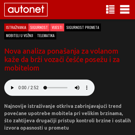
ISTRAŽIVANJA
SIGURNOST
VIJESTI
SIGURNOST PROMETA
MOBITELI U VOŽNJI
TELEMATIKA
Nova analiza ponašanja za volanom
kaže da brži vozači češće posežu i za
mobitelom
Najnovije istraživanje otkriva zabrinjavajući trend
povećane upotrebe mobitela pri velikim brzinama,
što zahtijeva drugačiji pristup kontroli brzine i ostalih
izvora opasnosti u prometu