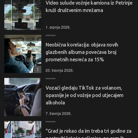
Video sulude vožnje kamiona iz Petrinje
kruži društvenim mrežama
1. srpnja 2026.
Neobična korelacija: objava novih
glazbenih albuma povećava broj
prometnih nesreća za 15%
1
20. travnja 2026.
Vozači gledaju TikTok za volanom,
opasnije je od vožnje pod utjecajem
alkohola
7. travnja 2026.
"Grad je rekao da im treba tri godine za