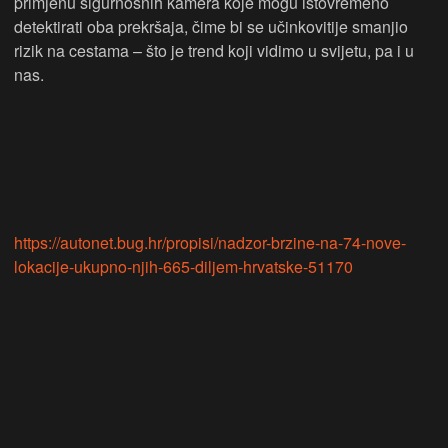
primjenu sigurnosnih kamera koje mogu istovremeno
detektirati oba prekršaja, čime bi se učinkovitije smanjio
rizik na cestama – što je trend koji vidimo u svijetu, pa i u
nas.
https://autonet.bug.hr/propisi/nadzor-brzine-na-74-nove-
lokacije-ukupno-njih-665-diljem-hrvatske-51170