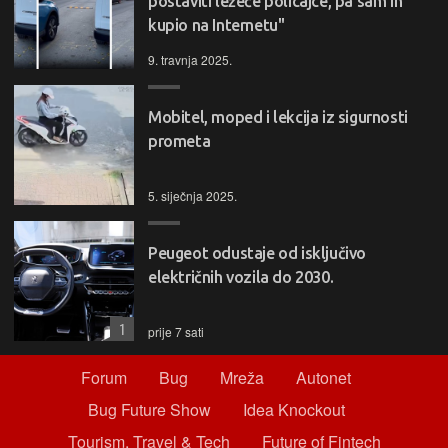
postaviti ležeće policajce, pa sam ih
kupio na Internetu"
9. travnja 2025.
Mobitel, moped i lekcija iz sigurnosti
prometa
5. siječnja 2025.
Peugeot odustaje od isključivo
električnih vozila do 2030.
1
prije 7 sati
Forum
Bug
Mreža
Autonet
Bug Future Show
Idea Knockout
Tourism, Travel & Tech
Future of Fintech