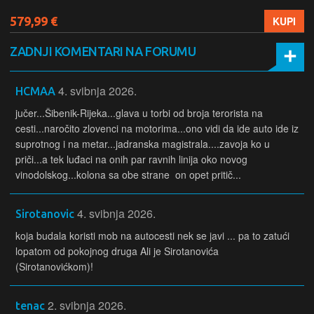
579,99 €
KUPI
ZADNJI KOMENTARI NA FORUMU
4. svibnja 2026.
HCMAA
jučer...Šibenik-Rijeka...glava u torbi od broja terorista na
cesti...naročito zlovenci na motorima...ono vidi da ide auto ide iz
suprotnog i na metar...jadranska magistrala....zavoja ko u
priči...a tek luđaci na onih par ravnih linija oko novog
vinodolskog...kolona sa obe strane on opet pritič...
4. svibnja 2026.
Sirotanovic
koja budala koristi mob na autocesti nek se javi ... pa to zatući
lopatom od pokojnog druga Ali je Sirotanovića
(Sirotanovićkom)!
2. svibnja 2026.
tenac