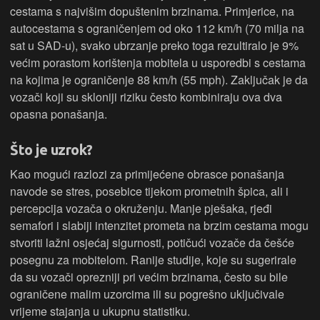
cestama s najvišim dopuštenim brzinama. Primjerice, na
autocestama s ograničenjem od oko 112 km/h (70 milja na
sat u SAD-u), svako ubrzanje preko toga rezultiralo je 9%
većim porastom korištenja mobitela u usporedbi s cestama
na kojima je ograničenje 88 km/h (55 mph). Zaključak je da
vozači koji su skloniji riziku često kombiniraju ova dva
opasna ponašanja.
Što je uzrok?
Kao mogući razlozi za primijećene obrasce ponašanja
navode se stres, posebice tijekom prometnih špica, ali i
percepcija vozača o okruženju. Manje pješaka, rjeđi
semafori i slabiji intenzitet prometa na brzim cestama mogu
stvoriti lažni osjećaj sigurnosti, potičući vozače da češće
posegnu za mobitelom. Ranije studije, koje su sugerirale
da su vozači oprezniji pri većim brzinama, često su bile
ograničene malim uzorcima ili su pogrešno uključivale
vrijeme stajanja u ukupnu statistiku.