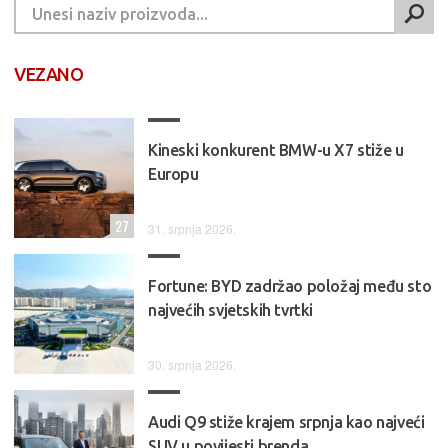
VEZANO
Kineski konkurent BMW-u X7 stiže u
Europu
27
31. srpnja 2026.
Fortune: BYD zadržao položaj među sto
najvećih svjetskih tvrtki
30. srpnja 2026.
Audi Q9 stiže krajem srpnja kao najveći
SUV u povijesti brenda