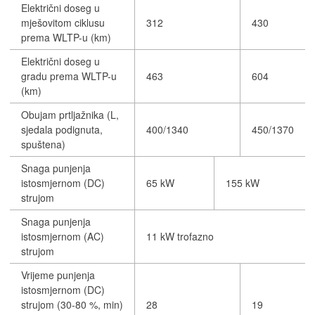
Električni doseg u
mješovitom ciklusu
312
430
prema WLTP-u (km)
Električni doseg u
gradu prema WLTP-u
463
604
(km)
Obujam prtljažnika (L,
sjedala podignuta,
400/1340
450/1370
spuštena)
Snaga punjenja
istosmjernom (DC)
65 kW
155 kW
strujom
Snaga punjenja
istosmjernom (AC)
11 kW trofazno
strujom
Vrijeme punjenja
istosmjernom (DC)
strujom (30-80 %, min)
28
19