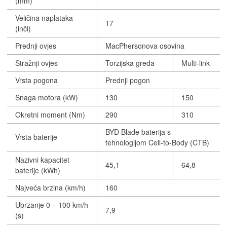
(mm)
Veličina naplataka
17
(inči)
Prednji ovjes
MacPhersonova osovina
Stražnji ovjes
Torzijska greda
Multi-link
Vrsta pogona
Prednji pogon
Snaga motora (kW)
130
150
Okretni moment (Nm)
290
310
BYD Blade baterija s
Vrsta baterije
tehnologijom Cell-to-Body (CTB)
Nazivni kapacitet
45,1
64,8
baterije (kWh)
Najveća brzina (km/h)
160
Ubrzanje 0 – 100 km/h
7,9
(s)