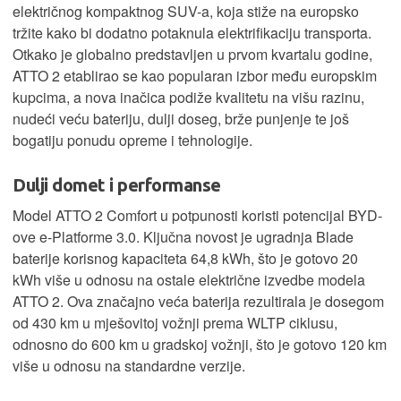
električnog kompaktnog SUV-a, koja stiže na europsko
tržite kako bi dodatno potaknula elektrifikaciju transporta.
Otkako je globalno predstavljen u prvom kvartalu godine,
ATTO 2 etablirao se kao popularan izbor među europskim
kupcima, a nova inačica podiže kvalitetu na višu razinu,
nudeći veću bateriju, dulji doseg, brže punjenje te još
bogatiju ponudu opreme i tehnologije.
Dulji domet i performanse
Model ATTO 2 Comfort u potpunosti koristi potencijal BYD-
ove e-Platforme 3.0. Ključna novost je ugradnja Blade
baterije korisnog kapaciteta 64,8 kWh, što je gotovo 20
kWh više u odnosu na ostale električne izvedbe modela
ATTO 2. Ova značajno veća baterija rezultirala je dosegom
od 430 km u mješovitoj vožnji prema WLTP ciklusu,
odnosno do 600 km u gradskoj vožnji, što je gotovo 120 km
više u odnosu na standardne verzije.