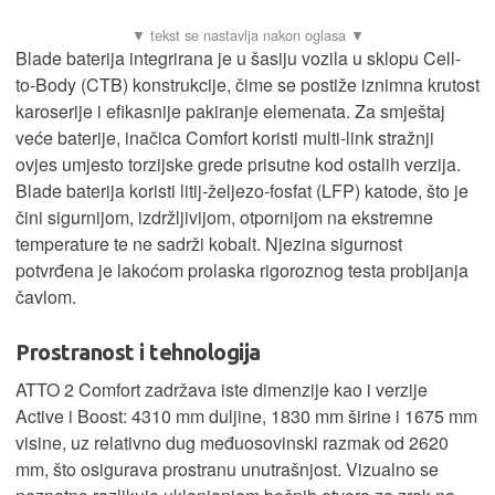
Blade baterija integrirana je u šasiju vozila u sklopu Cell-
to-Body (CTB) konstrukcije, čime se postiže iznimna krutost
karoserije i efikasnije pakiranje elemenata. Za smještaj
veće baterije, inačica Comfort koristi multi-link stražnji
ovjes umjesto torzijske grede prisutne kod ostalih verzija.
Blade baterija koristi litij-željezo-fosfat (LFP) katode, što je
čini sigurnijom, izdržljivijom, otpornijom na ekstremne
temperature te ne sadrži kobalt. Njezina sigurnost
potvrđena je lakoćom prolaska rigoroznog testa probijanja
čavlom.
Prostranost i tehnologija
ATTO 2 Comfort zadržava iste dimenzije kao i verzije
Active i Boost: 4310 mm duljine, 1830 mm širine i 1675 mm
visine, uz relativno dug međuosovinski razmak od 2620
mm, što osigurava prostranu unutrašnjost. Vizualno se