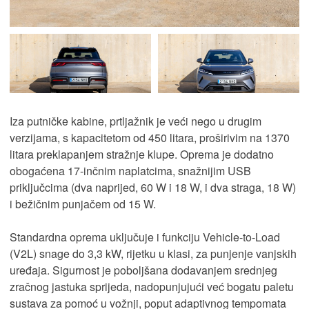
Iza putničke kabine, prtljažnik je veći nego u drugim
verzijama, s kapacitetom od 450 litara, proširivim na 1370
litara preklapanjem stražnje klupe. Oprema je dodatno
obogaćena 17-inčnim naplatcima, snažnijim USB
priključcima (dva naprijed, 60 W i 18 W, i dva straga, 18 W)
i bežičnim punjačem od 15 W.
Standardna oprema uključuje i funkciju Vehicle-to-Load
(V2L) snage do 3,3 kW, rijetku u klasi, za punjenje vanjskih
uređaja. Sigurnost je poboljšana dodavanjem srednjeg
zračnog jastuka sprijeda, nadopunjujući već bogatu paletu
sustava za pomoć u vožnji, poput adaptivnog tempomata