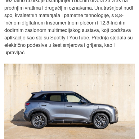
neznatno razlikuje uklanjanjem bočnih otvora za zrak na
prednjim vratima i drugačijim oznakama. Unutrašnjost nudi
spoj kvalitetnih materijala i pametne tehnologije, s 8,8-
inčnom digitalnom instrumentnom pločom i 12,8-inčnim
dodirnim zaslonom multimedijskog sustava, koji podržava
aplikacije kao što su Spotify i YouTube. Prednja sjedala su
električno podesiva u šest smjerova i grijana, kao i
upravljač.