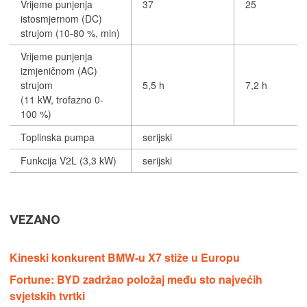
Vrijeme punjenja
37
25
istosmjernom (DC)
strujom (10-80 %, min)
Vrijeme punjenja
izmjeničnom (AC)
strujom
5,5 h
7,2 h
(11 kW, trofazno 0-
100 %)
Toplinska pumpa
serijski
Funkcija V2L (3,3 kW)
serijski
VEZANO
Kineski konkurent BMW-u X7 stiže u Europu
Fortune: BYD zadržao položaj među sto najvećih
svjetskih tvrtki