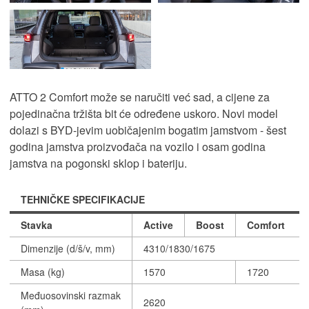
ATTO 2 Comfort može se naručiti već sad, a cijene za
pojedinačna tržišta bit će određene uskoro. Novi model
dolazi s BYD-jevim uobičajenim bogatim jamstvom - šest
godina jamstva proizvođača na vozilo i osam godina
jamstva na pogonski sklop i bateriju.
TEHNIČKE SPECIFIKACIJE
Stavka
Active
Boost
Comfort
Dimenzije (d/š/v, mm)
4310/1830/1675
Masa (kg)
1570
1720
Međuosovinski razmak
2620