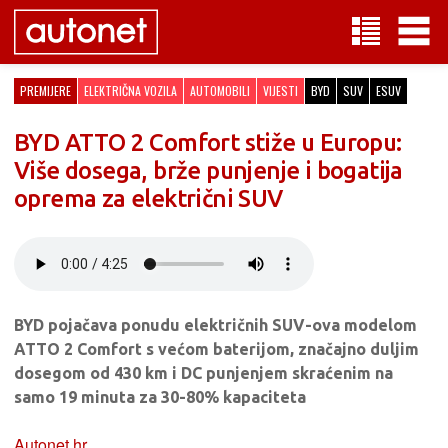
PREMIJERE
ELEKTRIČNA VOZILA
AUTOMOBILI
VIJESTI
BYD
SUV
ESUV
BYD ATTO 2 Comfort stiže u Europu:
Više dosega, brže punjenje i bogatija
oprema za električni SUV
BYD pojačava ponudu električnih SUV-ova modelom
ATTO 2 Comfort s većom baterijom, značajno duljim
dosegom od 430 km i DC punjenjem skraćenim na
samo 19 minuta za 30-80% kapaciteta
Autonet.hr