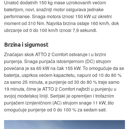
Unatoč dodatnih 150 kg mase uzrokovanih većom
baterijom, novi, snažniji motor osigurava jednake
performanse. Snaga motora iznosi 150 kW uz okretni
moment od 310 Nm. Najviša brzina ostaje 160 km/h, dok
ubrzanje od 0 do 100 km/h iznosi 7,9 sekundi.
Brzina i sigurnost
Značajan skok ATTO 2 Comfort ostvaruje i u brzini
punjenja. Snaga punjača istosmjernom (DC) strujom
povećana je sa 65 kW na čak 155 kW. To omogućuje da se
baterija, usprkos većem kapacitetu, napuni od 10 do 80 %
za samo 25 minuta, a punjenje od 30 do 80 % traje samo
19 minuta, čime je ATTO 2 Comfort najbrži u punjenju u
svojoj modelskoj liniji. Serijski je opremljen i trofaznim
punjačem izmjeničnom (AC) strujom snage 11 kW, što
omogućuje punjenje od 0 do 100 % za sedam sati.