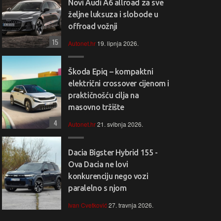
Novi Audi A6 allroad za sve
željne luksuza i slobode u
offroad vožnji
15
Autonet.hr
19. lipnja 2026.
Škoda Epiq – kompaktni
električni crossover cijenom i
praktičnošću cilja na
masovno tržište
4
Autonet.hr
21. svibnja 2026.
Dacia Bigster Hybrid 155 -
Ova Dacia ne lovi
konkurenciju nego vozi
paralelno s njom
Ivan Cvetković
27. travnja 2026.