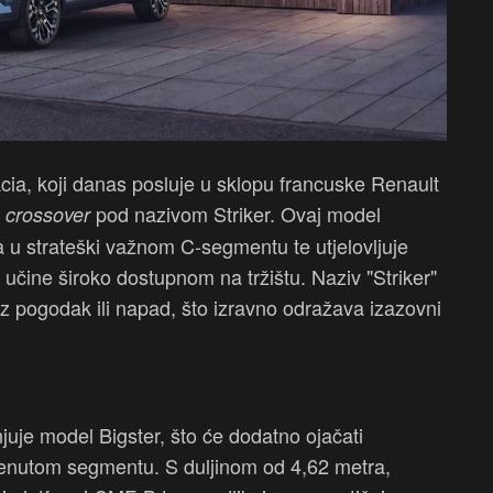
ia, koji danas posluje u sklopu francuske Renault
i
pod nazivom Striker. Ovaj model
crossover
u strateški važnom C-segmentu te utjelovljuje
t učine široko dostupnom na tržištu. Naziv "Striker"
uz pogodak ili napad, što izravno odražava izazovni
uje model Bigster, što će dodatno ojačati
enutom segmentu. S duljinom od 4,62 metra,