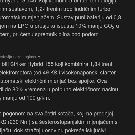
 hybrid-G 140, koji kombinira bi-fuel tehnologiju
im sustavom, 1,2-litrenim trocilindričnim turbo
utomatskim mjenjačem. Sustav puni bateriju od 0,8
njom na LPG u prosjeku ispušta 10% manje CO
u
2
ncem, pri čemu spremnik plina pod podom
biti Striker Hybrid 155 koji kombinira 1,8-litreni
elektromotora (od 49 KS i visokonaponski starter-
automatski električni mjenjač bez spojke. Ova
adi do 80% vremena u potpuno električnom načinu
manju od 100 g/km.
2
 pogonom na sva četiri kotača, koji na prednjoj
 140 KS (230 Nm) sa šesterostupanjskim mjenjačem s
aču, dok stražnju osovinu pokreće isključivi