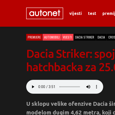
vijesti
test
premi
PREMIJERE
AUTOMOBILI
VIJESTI
DACIA STRIKER
DACIA
CRO
Dacia Striker: spo
hatchbacka za 25.
U sklopu velike ofenzive Dacia š
modelom dugim 4,62 metra, koji d