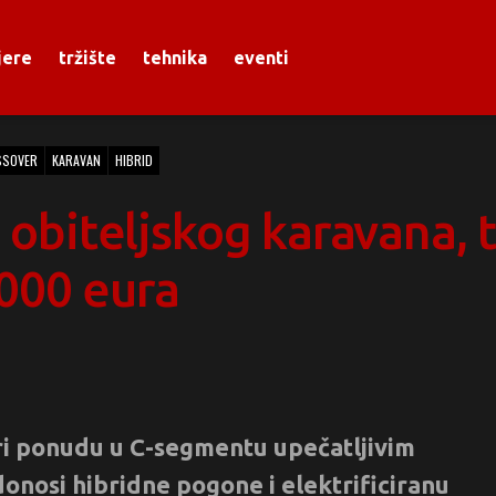
jere
tržište
tehnika
eventi
SSOVER
KARAVAN
HIBRID
j obiteljskog karavana, 
000 eura
iri ponudu u C-segmentu upečatljivim
onosi hibridne pogone i elektrificiranu