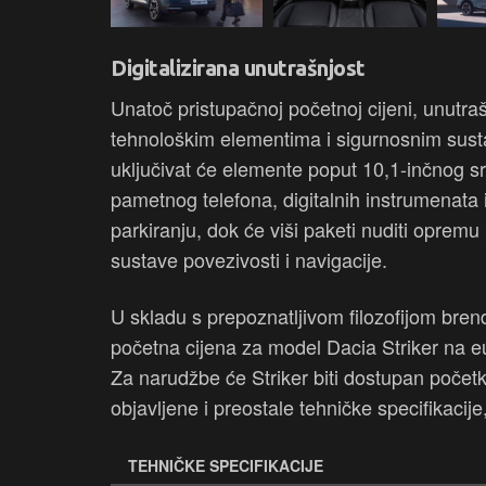
Digitalizirana unutrašnjost
Unatoč pristupačnoj početnoj cijeni, unutra
tehnološkim elementima i sigurnosnim sust
uključivat će elemente poput 10,1-inčnog sr
pametnog telefona, digitalnih instrumenata
parkiranju, dok će viši paketi nuditi oprem
sustave povezivosti i navigacije.
U skladu s prepoznatljivom filozofijom brend
početna cijena za model Dacia Striker na e
Za narudžbe će Striker biti dostupan početk
objavljene i preostale tehničke specifikacij
TEHNIČKE SPECIFIKACIJE