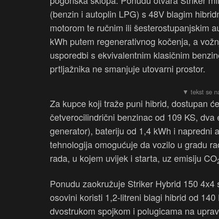
pogonska sklopa. Ponudu otvara Striker mild
(benzin i autoplin LPG) s 48V blagim hibridn
motorom te ručnim ili šesterostupanjskim a
kWh putem regenerativnog kočenja, a vož
usporedbi s ekvivalentnim klasičnim benzi
prtljažnika ne smanjuje utovarni prostor.
Za kupce koji traže puni hibrid, dostupan će 
četverocilindrični benzinac od 109 KS, dva 
generator), bateriju od 1,4 kWh i napredni 
tehnologija omogućuje da vozilo u gradu r
rada, u kojem uvijek i starta, uz emisiju CO
Ponudu zaokružuje Striker Hybrid 150 4x4 s
osovini koristi 1,2-litreni blagi hibrid od
dvostrukom spojkom i polugicama na upravlj