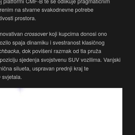
oj platformi CMF-B te se odlikuje pragmatičnim
erenim na stvarne svakodnevne potrebe
ivosti prostora.
 inovativan
koji kupcima donosi ono
crossover
 Vozilo spaja dinamiku i svestranost klasičnog
, dok povišeni razmak od tla pruža
chbacka
poziciju sjedenja svojstvenu SUV vozilima. Vanjski
amična silueta, uspravan prednji kraj te
 svjetala.