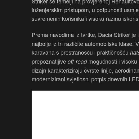
Striker se temelji na provjerenoj Renaultov
inženjerskim pristupom, u potpunosti usmj
suvremenih korisnika i visoku razinu iskorist
Prema navodima iz tvrtke, Dacia Striker je
najbolje iz tri različite automobilske klase.
karavana s prostranošću i praktičnošću
hat
prepoznatljive
mogućnosti i visoku 
off-road
dizajn karakteriziraju čvrste linije, aerodin
modernizirani svjetlosni potpis dnevnih LED