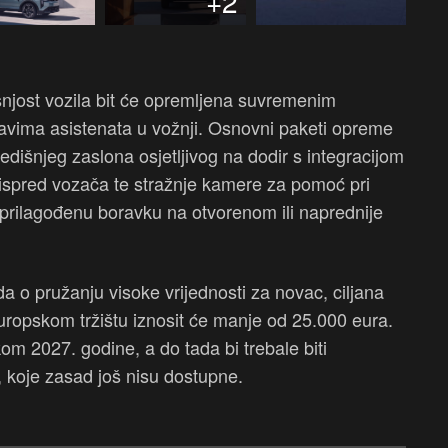
+2
šnjost vozila bit će opremljena suvremenim
avima asistenata u vožnji. Osnovni paketi opreme
edišnjeg zaslona osjetljivog na dodir s integracijom
 ispred vozača te stražnje kamere za pomoć pri
u prilagođenu boravku na otvorenom ili naprednije
a o pružanju visoke vrijednosti za novac, ciljana
uropskom tržištu iznosit će manje od 25.000 eura.
om 2027. godine, a do tada bi trebale biti
e, koje zasad još nisu dostupne.