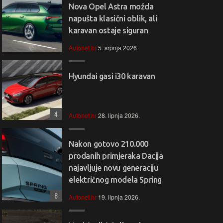
Nova Opel Astra možda
napušta klasični oblik, ali
karavan ostaje siguran
Autonet.hr
5. srpnja 2026.
Hyundai gasi i30 karavan
4
Autonet.hr
28. lipnja 2026.
Nakon gotovo 210.000
prodanih primjeraka Dacija
najavljuje novu generaciju
električnog modela Spring
8
Autonet.hr
19. lipnja 2026.