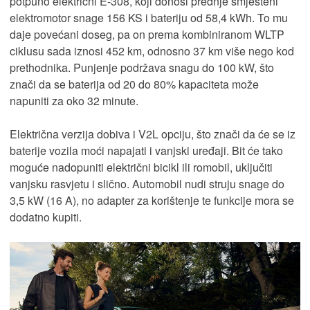
potpuno električni E-308, koji donosi prednje smješteni
elektromotor snage 156 KS i bateriju od 58,4 kWh. To mu
daje povećani doseg, pa on prema kombiniranom WLTP
ciklusu sada iznosi 452 km, odnosno 37 km više nego kod
prethodnika. Punjenje podržava snagu do 100 kW, što
znači da se baterija od 20 do 80% kapaciteta može
napuniti za oko 32 minute.
Električna verzija dobiva i V2L opciju, što znači da će se iz
baterije vozila moći napajati i vanjski uređaji. Bit će tako
moguće nadopuniti električni bicikl ili romobil, uključiti
vanjsku rasvjetu i slično. Automobil nudi struju snage do
3,5 kW (16 A), no adapter za korištenje te funkcije mora se
dodatno kupiti.