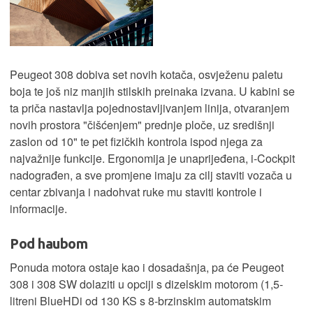
Peugeot 308 dobiva set novih kotača, osvježenu paletu
boja te još niz manjih stilskih preinaka izvana. U kabini se
ta priča nastavlja pojednostavljivanjem linija, otvaranjem
novih prostora "čišćenjem" prednje ploče, uz središnji
zaslon od 10" te pet fizičkih kontrola ispod njega za
najvažnije funkcije. Ergonomija je unaprijeđena, i-Cockpit
nadograđen, a sve promjene imaju za cilj staviti vozača u
centar zbivanja i nadohvat ruke mu staviti kontrole i
informacije.
Pod haubom
Ponuda motora ostaje kao i dosadašnja, pa će Peugeot
308 i 308 SW dolaziti u opciji s dizelskim motorom (1,5-
litreni BlueHDi od 130 KS s 8-brzinskim automatskim