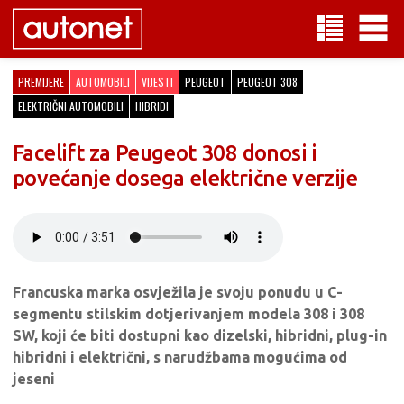
PREMIJERE
AUTOMOBILI
VIJESTI
PEUGEOT
PEUGEOT 308
ELEKTRIČNI AUTOMOBILI
HIBRIDI
Facelift za Peugeot 308 donosi i
povećanje dosega električne verzije
Francuska marka osvježila je svoju ponudu u C-
segmentu stilskim dotjerivanjem modela 308 i 308
SW, koji će biti dostupni kao dizelski, hibridni, plug-in
hibridni i električni, s narudžbama mogućima od
jeseni