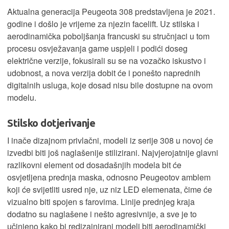
Aktualna generacija Peugeota 308 predstavljena je 2021.
godine i došlo je vrijeme za njezin facelift. Uz stilska i
aerodinamička poboljšanja francuski su stručnjaci u tom
procesu osvježavanja game uspjeli i podići doseg
električne verzije, fokusirali su se na vozačko iskustvo i
udobnost, a nova verzija dobit će i ponešto naprednih
digitalnih usluga, koje dosad nisu bile dostupne na ovom
modelu.
Stilsko dotjerivanje
I inače dizajnom privlačni, modeli iz serije 308 u novoj će
izvedbi biti još naglašenije stilizirani. Najvjerojatnije glavni
razlikovni element od dosadašnjih modela bit će
osvjetljena prednja maska, odnosno Peugeotov amblem
koji će svijetliti usred nje, uz niz LED elemenata, čime će
vizualno biti spojen s farovima. Linije prednjeg kraja
dodatno su naglašene i nešto agresivnije, a sve je to
učinjeno kako bi redizajnirani modeli biti aerodinamički