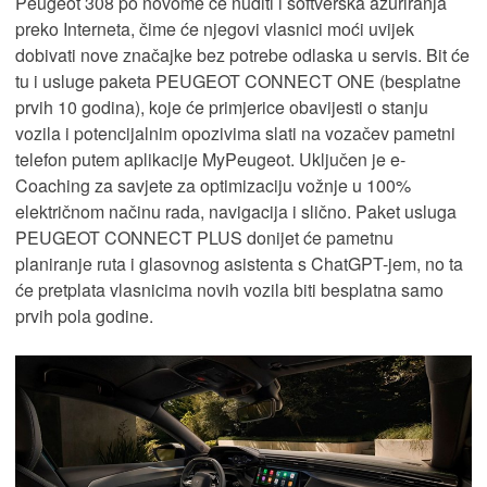
Peugeot 308 po novome će nuditi i softverska ažuriranja
preko Interneta, čime će njegovi vlasnici moći uvijek
dobivati nove značajke bez potrebe odlaska u servis. Bit će
tu i usluge paketa PEUGEOT CONNECT ONE (besplatne
prvih 10 godina), koje će primjerice obavijesti o stanju
vozila i potencijalnim opozivima slati na vozačev pametni
telefon putem aplikacije MyPeugeot. Uključen je e-
Coaching za savjete za optimizaciju vožnje u 100%
električnom načinu rada, navigacija i slično. Paket usluga
PEUGEOT CONNECT PLUS donijet će pametnu
planiranje ruta i glasovnog asistenta s ChatGPT-jem, no ta
će pretplata vlasnicima novih vozila biti besplatna samo
prvih pola godine.