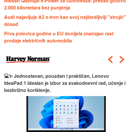
Nissan Qashqai e-Power za Guinnessa: prešao gotovo
2.000 kilometara bez punjenja
Audi najavljuje A2 e-tron kao svoj najštedljiviji "strujić"
dosad
Prva polovica godine u EU donijela značajan rast
prodaje električnih automobila
💻✨ Jednostavan, pouzdan i praktičan, Lenovo
IdeaPad 1 idealan je izbor za svakodnevni rad, učenje i
bezbrižno korištenje.