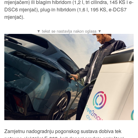
mjenjačem) ili blagim hibridom (1,2 l, tri cilindra, 145 KS i e-
DSC6 mjenjač), plug-in hibridom (1,6 l, 195 KS, e-DCS7
mjenjač).
Zamjetnu nadogradnju pogonskog sustava dobiva tek