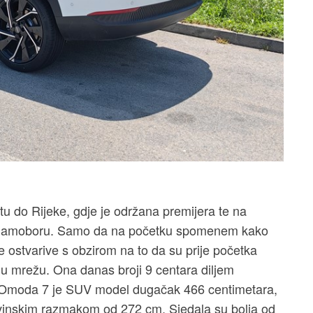
tu do Rijeke, gdje je održana premijera te na
 Samoboru. Samo da na početku spomenem kako
 ostvarive s obzirom na to da su prije početka
snu mrežu. Ona danas broji 9 centara diljem
. Omoda 7 je SUV model dugačak 466 centimetara,
vinskim razmakom od 272 cm. Sjedala su bolja od