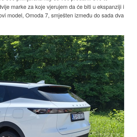
dvije marke za koje vjerujem da će biti u ekspanziji i
novi model, Omoda 7, smješten između do sada dva