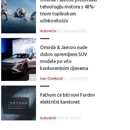
tehnologiju motora s 48%-
tnom toplinskom
učinkovitošću
Autonet.hr
28. listopada 2025.
Omoda & Jaecoo nude
dobro opremljene SUV
modele po vrlo
konkurentnim cijenama
10
Ivan Cvetković
11. rujna 2025.
Fathom će biti novi Fordov
električni kamionet
Autonet.hr
prije 41 minutu