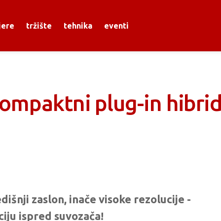
jere
tržište
tehnika
eventi
ompaktni plug-in hibri
išnji zaslon, inače visoke rezolucije -
ciju ispred suvozača!