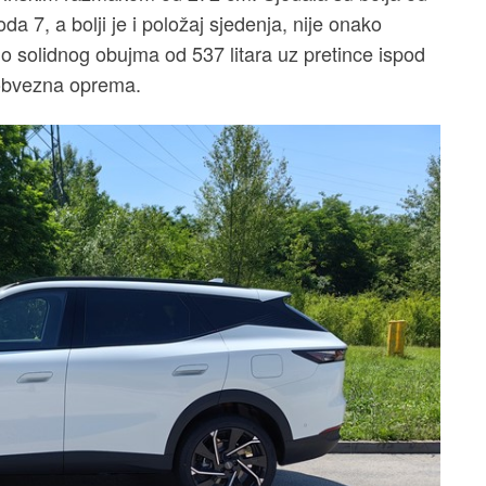
a 7, a bolji je i položaj sjedenja, nije onako
vrlo solidnog obujma od 537 litara uz pretince ispod
 obvezna oprema.