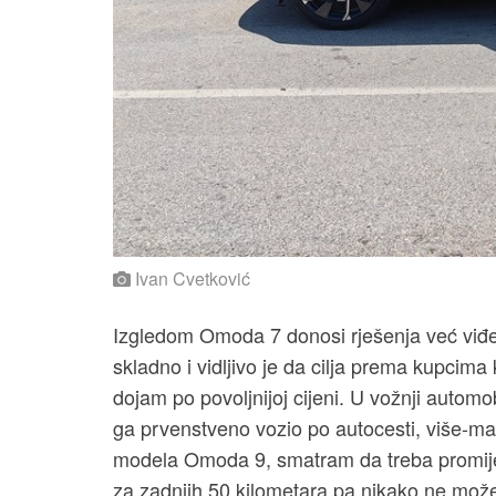
Ivan Cvetković
Izgledom Omoda 7 donosi rješenja već viđen
skladno i vidljivo je da cilja prema kupci
dojam po povoljnijoj cijeni. U vožnji autom
ga prvenstveno vozio po autocesti, više-m
modela Omoda 9, smatram da treba promijen
za zadnjih 50 kilometara pa nikako ne može