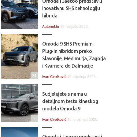
Omoda i Jaecoo predstavili
inovativnu SHS tehnologiju
hibrida
Autonet.hr
19. veljače 2026.
Omoda 9 SHS Premium -
Plug-in hibridom preko
Slavonije, Međimurja, Zagorja
i Kvarnera do Dalmacije
34
Ivan Cvetković
19. siječnja 2026.
Sudjelujete s nama u
detaljnom testu kineskog
modela Omoda 9
5
Ivan Cvetković
19. prosinca 2025.
Omoda i Jaecoo predstavili