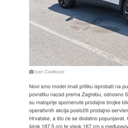
Ivan Cvetković
Novi smo model imali priliku isprobati na pu
povratku nazad prema Zagrebu, odnosno
su maloprije spomenute prodajne brojke bile
operativnih akcija posložili prodajno-servi
Hrvatske, a što će se dodatno popunjavat
širok 187,5 cm te visok 167 cm s međuoso