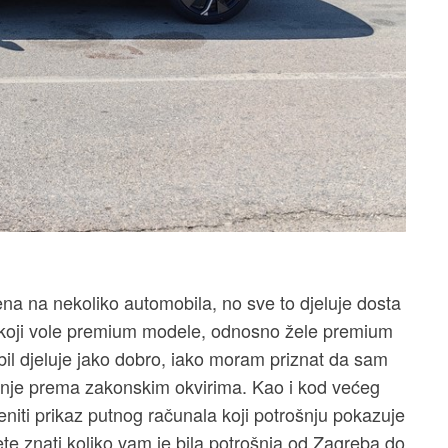
a na nekoliko automobila, no sve to djeluje dosta
ma koji vole premium modele, odnosno žele premium
obil djeluje jako dobro, iako moram priznat da sam
anje prema zakonskim okvirima. Kao i kod većeg
iti prikaz putnog računala koji potrošnju pokazuje
te znati koliko vam je bila potrošnja od Zagreba do