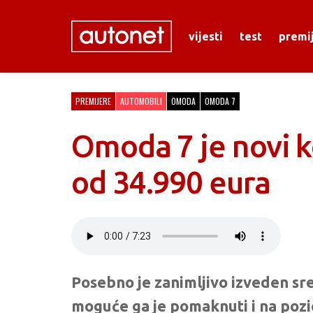
vijesti
test
premi
PREMIJERE
AUTOMOBILI
OMODA
OMODA 7
Omoda 7 je novi k
od 34.990 eura
Posebno je zanimljivo izveden sred
moguće ga je pomaknuti i na pozi