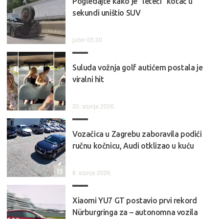
Pogledajte kako je "leteći" kotač u
sekundi uništio SUV
jučer 05:30
Suluda vožnja golf autićem postala je
viralni hit
20. srpnja 2026.
Vozačica u Zagrebu zaboravila podići
ručnu kočnicu, Audi otklizao u kuću
19
8. srpnja 2026.
Xiaomi YU7 GT postavio prvi rekord
Nürburgringa za – autonomna vozila