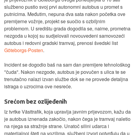
službeno pustio svoj prvi autonomni autobus u promet s
putnicima. Međutim, nepuna dva sata nakon početka ove
premijerne vožnje, projekt se suočio s ozbiljnim
problemom. U središtu grada dogodila se, naime, prometna
nezgoda u kojoj su sudjelovali novouvedeni samovozeći
autobus i redovni gradski tramvaj, prenosi švedski list
Göteborgs-Posten
.
Incident se dogodio baš na sam dan premijere tehnološkog
"čuda". Nakon nezgode, autobus je povučen s ulica te se
trenutačno nalazi izvan službe dok se ne provede detaljna
istraga o uzrocima ove nesreće.
Srećom bez ozlijeđenih
Iz tvrtke Västtrafik, koja upravlja javnim prijevozom, kažu da
je autobus iznenada zakočio, nakon čega je tramvaj naletio
na njega sa stražnje strane. Unatoč silini udarca i
materijalnoj šteti na vozilima, službeni izvori potvrđuju da u