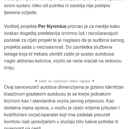
ovom sudaru nitko od putnika ni osoblja nije pretrpio
tjelesne ozljede.
Voditelj projekta
Per Nyrenius
priznao je za medije kako
ovakav događaj predstavlja iznimno loš i razočaravajući
početak za cijeli projekt te je naglasio da je sudbina samog
projekta sada u neizvjesnosti. Do završetka službene
istrage koja bi trebala utvrditi zašto je sustav autobusa
naglo aktivirao kočnice, vozilo se neće vraćati na redovnu
liniju.
Ovaj samovozeći autobus dimenzijama je gotovo identičan
klasičnom gradskom autobusu te se kreće jednakom
brzinom kao i standardna vozila javnog prijevoza. Kao
dodatna mjera opreza, u vozilu je cijelo vrijeme prisutan i
kvalificirani vozač/operater koji ima zadatak preuzeti
kontrolu nad upravljačem u slučaju bilo kakve potrebe ili
opasnosti na cesti.