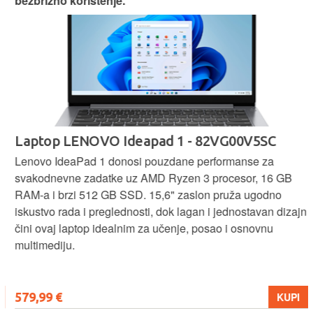
bezbrižno korištenje.
Laptop LENOVO Ideapad 1 - 82VG00V5SC
Lenovo IdeaPad 1 donosi pouzdane performanse za
svakodnevne zadatke uz AMD Ryzen 3 procesor, 16 GB
RAM-a i brzi 512 GB SSD. 15,6" zaslon pruža ugodno
iskustvo rada i preglednosti, dok lagan i jednostavan dizajn
čini ovaj laptop idealnim za učenje, posao i osnovnu
multimediju.
579,99 €
KUPI