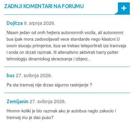
ZADNJI KOMENTARI NA FORUMU
9. srpnja 2026.
Dojitza
Nisam jedan od onih hejtera autonomnih vozila, ali autonomni
bus ipak mora zadovoljavati vece standarde nego klasicni.U
ovom slucaju primjerice, bus se trebao teleportirati iza tramvaja
i onda on drzati razmak. Ili altenativno aktivirati harry potter
tehnologiju dinamickog skracivanja i izbjeci...
27. svibnja 2026.
bus
Pa sta tramvaj nije drzao sigurno rastojanje ?
27. svibnja 2026.
Zemljanin
Hmmm koliki je bio razmak ako je autobus naglo zakocio i
tramvaj mu je dao pusu?