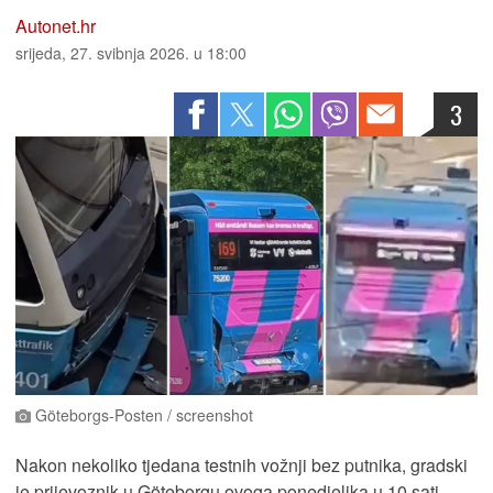
Autonet.hr
srijeda, 27. svibnja 2026. u 18:00
3
Göteborgs-Posten / screenshot
Nakon nekoliko tjedana testnih vožnji bez putnika, gradski
je prijevoznik u Göteborgu ovoga ponedjeljka u 10 sati