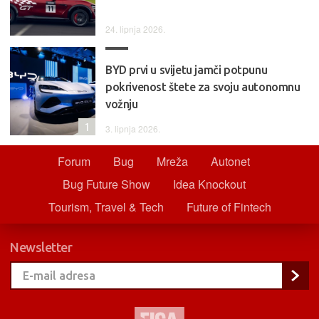
24. lipnja 2026.
BYD prvi u svijetu jamči potpunu
pokrivenost štete za svoju autonomnu
vožnju
1
3. lipnja 2026.
Forum
Bug
Mreža
Autonet
Bug Future Show
Idea Knockout
Tourism, Travel & Tech
Future of Fintech
Newsletter