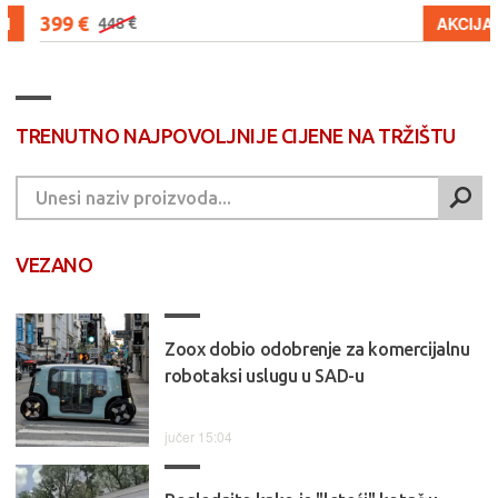
399 €
AKCIJA
448 €
TRENUTNO NAJPOVOLJNIJE CIJENE NA TRŽIŠTU
VEZANO
Zoox dobio odobrenje za komercijalnu
robotaksi uslugu u SAD-u
jučer 15:04