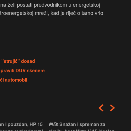
 Kina želi postati predvodnikom u energetskoj
troenergetskoj mreži, kad je riječ o tamo vrlo
i "strujić" dosad
 praviti DUV skenere
ći automobil
an i pouzdan, HP 15
🎮🚀 Snažan i spreman za
🎯⚡