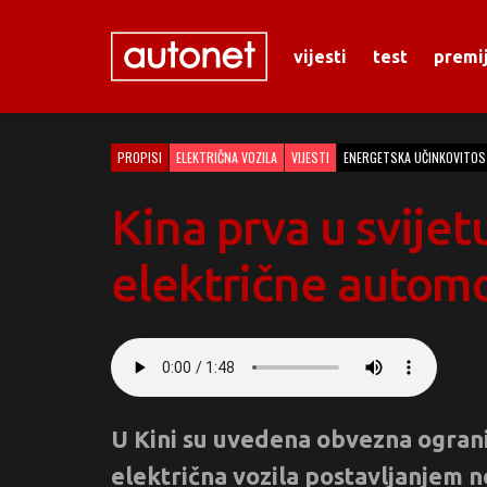
vijesti
test
premi
PROPISI
ELEKTRIČNA VOZILA
VIJESTI
ENERGETSKA UČINKOVITOS
Kina prva u svijet
električne autom
U Kini su uvedena obvezna ograni
električna vozila postavljanjem n