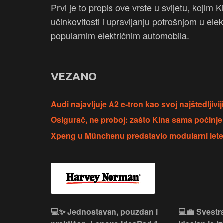
Prvi je to propis ove vrste u svijetu, kojim
učinkovitosti i upravljanju potrošnjom u elek
popularnim električnim automobila.
VEZANO
Audi najavljuje A2 e-tron kao svoj najštedljivij
Osigurač, ne proboj: zašto Kina sama počinje
Xpeng u Münchenu predstavio modularni lete
n, Lenovo
💻✨ Jednostavan, pouzdan i
💻💼 Svestr