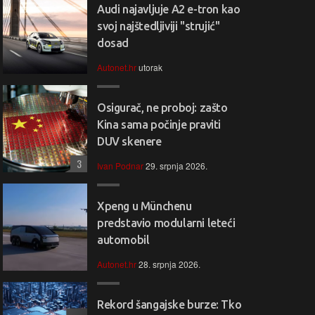
Audi najavljuje A2 e-tron kao
svoj najštedljiviji "strujić"
dosad
Autonet.hr
utorak
Osigurač, ne proboj: zašto
Kina sama počinje praviti
DUV skenere
3
Ivan Podnar
29. srpnja 2026.
Xpeng u Münchenu
predstavio modularni leteći
automobil
Autonet.hr
28. srpnja 2026.
Rekord šangajske burze: Tko