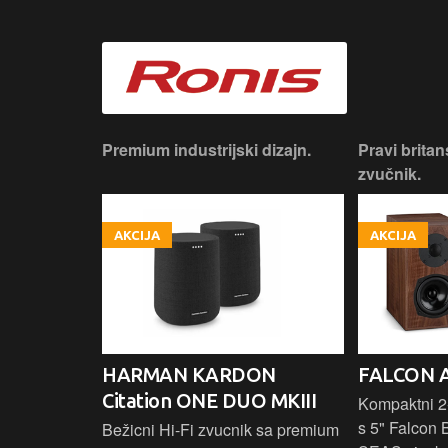
iji!
Premium industrijski dizajn.
Pravi britan
zvučnik.
AKCIJA
AKCIJA
HARMAN KARDON
FALCON 
Citation ONE DUO MKIII
 elegantnog
Kompaktni 2-
vuka za
s 5" Falcon 
Bežicni Hi-Fi zvucnik sa premium