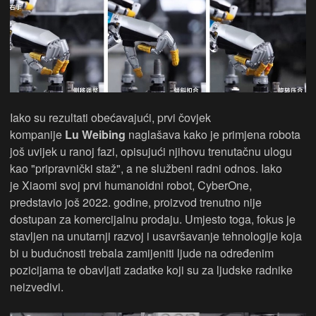
Iako su rezultati obećavajući, prvi čovjek
kompanije
Lu Weibing
naglašava kako je primjena robota
još uvijek u ranoj fazi, opisujući njihovu trenutačnu ulogu
kao "pripravnički staž", a ne službeni radni odnos. Iako
je Xiaomi svoj prvi humanoidni robot, CyberOne,
predstavio još 2022. godine, proizvod trenutno nije
dostupan za komercijalnu prodaju. Umjesto toga, fokus je
stavljen na unutarnji razvoj i usavršavanje tehnologije koja
bi u budućnosti trebala zamijeniti ljude na određenim
pozicijama te obavljati zadatke koji su za ljudske radnike
neizvedivi.