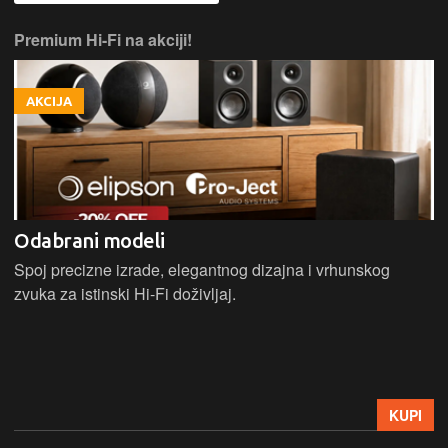
Premium industrijski dizajn.
AKCIJA
HARMAN KARDON Citation ONE DUO MKIII
Bežicni Hi-Fi zvucnik sa premium industrijskim dizajnom,
Wi-Fi, Bluetooth, Chromecast, Google Assistant, kontrole
na dodir, snaga 40W, mogucnost uparivanja za stereo zvuk,
Google Home aplikacija, HD audio streaming
24Bits/96Khz.
399 €
AKCIJA
448 €