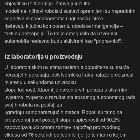
objavili su iz Xiaomija. Zahvaljujući tim
modelima, njihovi robotski sustavi opremljeni su naprednim
kognitivnim sposobnostima i agilnošću, čime
rješavaju ključnu komponentu robotske inteligencije –
taktilnu percepciju. To im je omogućilo da u tvornici
automobila nedavno budu aktivirani kao "pripravnici".
Iz laboratorija u proizvodnju
U laboratorijskim uvjetima testiranja dopuštene su tisuće
neuspjelih pokušaja, dok tvornička traka nalaže preciznost
mjerenu u sekundama uz visoku
stopu točnosti. Xiaomi je nakon prvih pokusa u stvarnim
uvjetima izvijestio o rezultatima trosatnog autonomnog rada
svojih robota na postaji za
ugradnju samonarezujućih matica. Roboti su tamo na
proizvodnoj traci postigli stopu uspješnosti od 90,2%,
zadovoljavajući pritom zahtjev najbržeg proizvodnog
ciklusa od 76 sekundi po jedinici (jer je to ritam u kojem