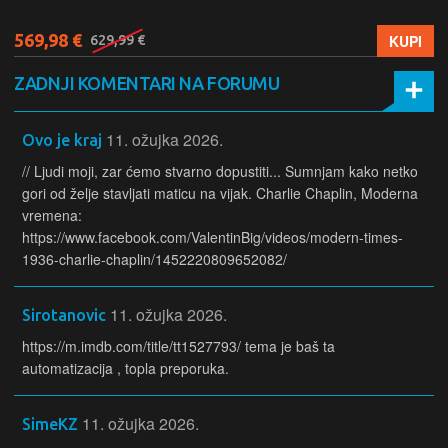
579,99 €
KUPI
ZADNJI KOMENTARI NA FORUMU
11. ožujka 2026.
Ovo je kraj
// Ljudi moji, zar ćemo stvarno dopustiti... Sumnjam kako netko
gori od želje stavljati maticu na vijak. Charlie Chaplin, Moderna
vremena:
https://www.facebook.com/ValentinBig/videos/modern-times-
1936-charlie-chaplin/1452220809652082/
11. ožujka 2026.
Sirotanovic
https://m.imdb.com/title/tt1527793/ tema je baš ta
automatizacija , topla preporuka.
11. ožujka 2026.
SimeKZ