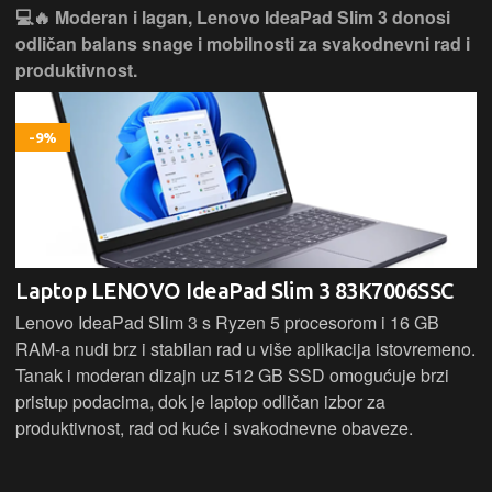
💻✨ Jednostavan, pouzdan i praktičan, Lenovo
IdeaPad 1 idealan je izbor za svakodnevni rad, učenje i
bezbrižno korištenje.
Laptop LENOVO Ideapad 1 - 82VG00V5SC
Lenovo IdeaPad 1 donosi pouzdane performanse za
svakodnevne zadatke uz AMD Ryzen 3 procesor, 16 GB
RAM-a i brzi 512 GB SSD. 15,6" zaslon pruža ugodno
iskustvo rada i preglednosti, dok lagan i jednostavan dizajn
čini ovaj laptop idealnim za učenje, posao i osnovnu
multimediju.