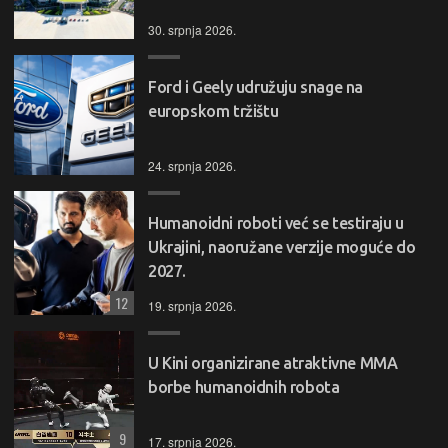
30. srpnja 2026.
Ford i Geely udružuju snage na
europskom tržištu
24. srpnja 2026.
Humanoidni roboti već se testiraju u
Ukrajini, naoružane verzije moguće do
2027.
12
19. srpnja 2026.
U Kini organizirane atraktivne MMA
borbe humanoidnih robota
9
17. srpnja 2026.