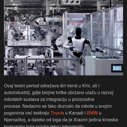
Ovaj testni period odražava širi trend u Kini, ali i
autoindustriji, gdje brojne tvrtke ubrzano ulažu u razvoj
robotskih sustava za integraciju u proizvodne
procese. Nedavno se tako doznalo da robote u svojim
pogonima već testiraju
Toyota
u Kanadi i
BMW
u
Njemačkoj, a daleko od toga da je Xiaomi jedina kineska
kompanija koja razvija takvu tehnologiju.