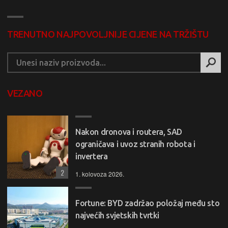
TRENUTNO NAJPOVOLJNIJE CIJENE NA TRŽIŠTU
VEZANO
Nakon dronova i routera, SAD
ograničava i uvoz stranih robota i
invertera
2
1. kolovoza 2026.
Fortune: BYD zadržao položaj među sto
najvećih svjetskih tvrtki