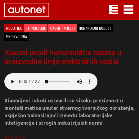
ROBOTIKA
TEHNOLOGIJE
XIAOMI
VIJESTI
HUMANOIDNI ROBOTI
PROIZVODNJA
Xiaomi uvodi humanoidne robote u
proizvodne linije električnih vozila
Xiaomijevi roboti ostvarili su visoku preciznost u
montaži matica unutar stvarnog tvorničkog okruženja,
uspješno balansirajući između laboratorijske
inteligencije i strogih industrijskih normi
Autonet.hr