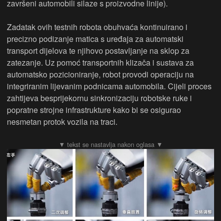
završeni automobili silaze s proizvodne linije).
Zadatak ovih testnih robota obuhvaća kontinuirano i
precizno podizanje matica s uređaja za automatski
transport dijelova te njihovo postavljanje na sklop za
zatezanje. Uz pomoć transportnih klizača i sustava za
automatsko pozicioniranje, robot provodi operaciju na
integriranim lijevanim podnicama automobila. Cijeli proces
zahtijeva besprijekornu sinkronizaciju robotske ruke i
popratne strojne infrastrukture kako bi se osigurao
nesmetan protok vozila na traci.