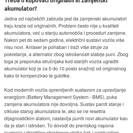
Treba li kupovati originalni ili zamjenski
akumulator?
Jedna od najčešćih zabluda jest da zamjenski akumulatori
traju kraće od originalnih. Problem često nije u kvaliteti
akumulatora, već u stanju automobila i proceduri zamjene.
Nakon pet do sedam godina, električni sustavi vozila više
nisu novi. Anlaser je pohaban i traži više struje za
pokretanje, a alternator zbog istrošenosti slabije puni. Zbog
toga je preporuka stručnjaka kod starijih vozila ugraditi
akumulator koji je za 5 do 10 posto snažniji od originalnog
kako bi kompenzirao te gubitke.
Kod modernih vozila opremljenih sustavom za upravljanje
energijom (Battery Management System - BMS), puka
zamjena akumulatora nije dovoljna. Sustav pamti stanje i
cikluse starog akumulatora te, ako se ne resetira
dijagnostičkim alatom, nastavlja puniti novi akumulator kao
da je stari i istrošen. To dovodi do preniskog napona
punjenja i drastično skraćenog vijeka čak i najskupljeg