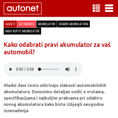
SAVJETI
AUTOMOBILI
AKUMULATOR
ODABIR AKUMULATORA
KAKO KUPITI AKUMULATOR
Kako odabrati pravi akumulator za vaš
automobil?
Hladni dani često otkrivaju slabosti automobilskih
akumulatora. Donosimo detaljan vodič o vrstama,
specifikacijama i najboljim praksama pri odabiru
novog akumulatora kako biste izbjegli neugodna
iznenađenja