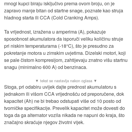
mnogi kupci biraju isključivo prema ovom broju, on je
zapravo manje bitan od startne snage, poznate kao struja
hladnog starta ili CCA (Cold Cranking Amps).
Ta vrijednost, izražena u amperima (A), pokazuje
sposobnost akumulatora da isporuči veliku količinu struje
pri niskim temperaturama (-18°C), što je presudno za
pokretanje motora u zimskim uvjetima. Dizelski motori, koji
se pale čistom kompresijom, zahtijevaju znatno višu startnu
snagu (minimalno 600 A) od benzinaca.
Stoga, pri odabiru uvijek dajte prednost akumulatoru s
jednakom ili višom CCA vrijednošću od preporučene, dok
kapacitet (Ah) ne bi trebao odstupati više od 10 posto od
tvorničke specifikacije. Prevelik kapacitet može dovesti do
toga da ga alternator vozila nikada ne napuni do kraja, što
značajno skraćuje njegov životni vijek.