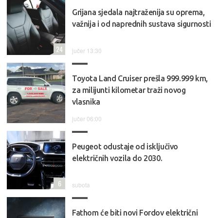
Grijana sjedala najtraženija su oprema,
važnija i od naprednih sustava sigurnosti
24
jučer 13:30
Toyota Land Cruiser prešla 999.999 km,
za milijunti kilometar traži novog
vlasnika
jučer 06:00
Peugeot odustaje od isključivo
električnih vozila do 2030.
6
subota
Fathom će biti novi Fordov električni