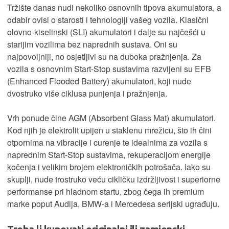
Tržište danas nudi nekoliko osnovnih tipova akumulatora, a
odabir ovisi o starosti i tehnologiji vašeg vozila. Klasični
olovno-kiselinski (SLI) akumulatori i dalje su najčešći u
starijim vozilima bez naprednih sustava. Oni su
najpovoljniji, no osjetljivi su na duboka pražnjenja. Za
vozila s osnovnim Start-Stop sustavima razvijeni su EFB
(Enhanced Flooded Battery) akumulatori, koji nude
dvostruko više ciklusa punjenja i pražnjenja.
Vrh ponude čine AGM (Absorbent Glass Mat) akumulatori.
Kod njih je elektrolit upijen u staklenu mrežicu, što ih čini
otpornima na vibracije i curenje te idealnima za vozila s
naprednim Start-Stop sustavima, rekuperacijom energije
kočenja i velikim brojem elektroničkih potrošača. Iako su
skuplji, nude trostruko veću cikličku izdržljivost i superiorne
performanse pri hladnom startu, zbog čega ih premium
marke poput Audija, BMW-a i Mercedesa serijski ugrađuju.