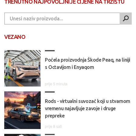
TRENUTNO NAJPOVOLJNIJE CIJENE NA TRŽIŠTU
VEZANO
Počela proizvodnja Škode Peaq, na liniji
s Octavijom i Enyaqom
prije 5 minuta
Rods - virtualni suvozač koji u stvarnom
vremenu najavljuje zavoje i druge
prepreke
prije 8 sati