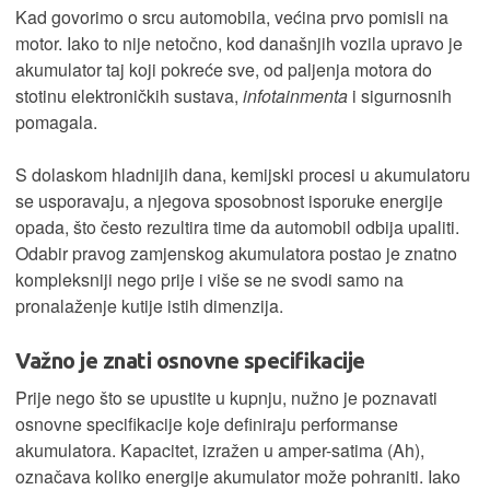
Kad govorimo o srcu automobila, većina prvo pomisli na
motor. Iako to nije netočno, kod današnjih vozila upravo je
akumulator taj koji pokreće sve, od paljenja motora do
stotinu elektroničkih sustava,
infotainmenta
i sigurnosnih
pomagala.
S dolaskom hladnijih dana, kemijski procesi u akumulatoru
se usporavaju, a njegova sposobnost isporuke energije
opada, što često rezultira time da automobil odbija upaliti.
Odabir pravog zamjenskog akumulatora postao je znatno
kompleksniji nego prije i više se ne svodi samo na
pronalaženje kutije istih dimenzija.
Važno je znati osnovne specifikacije
Prije nego što se upustite u kupnju, nužno je poznavati
osnovne specifikacije koje definiraju performanse
akumulatora. Kapacitet, izražen u amper-satima (Ah),
označava koliko energije akumulator može pohraniti. Iako