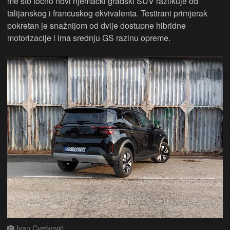
me što točno novi njemački gradski SUV razlikuje od
talijanskog i francuskog ekvivalenta. Testirani primjerak
pokretan je snažnijom od dvije dostupne hibridne
motorizacije i ima srednju GS razinu opreme.
Ivan Cvetković