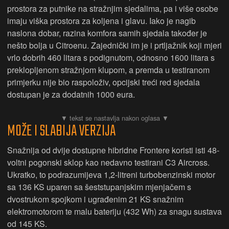
prostora za putnike na stražnjim sjedalima, pa i više osobe
imaju viška prostora za koljena i glavu. Iako je nagib
naslona dobar, razina komfora samih sjedala također je
nešto bolja u Citroenu. Zajednički im je i prtljažnik koji mjeri
vrlo dobrih 460 litara s podignutom, odnosno 1600 litara s
preklopljenom stražnjom klupom, a premda u testiranom
primjerku nije bio raspoloživ, opcijski treći red sjedala
dostupan je za dodatnih 1000 eura.
MOŽE I SLABIJA VERZIJA
Snažnija od dvije dostupne hibridne Frontere koristi isti 48-
voltni pogonski sklop kao nedavno testirani C3 Aircross.
Ukratko, to podrazumijeva 1,2-litreni turbobenzinski motor
sa 136 KS uparen sa šeststupanjskim mjenjačem s
dvostrukom spojkom i ugrađenim 21 KS snažnim
elektromotorom te malu bateriju (432 Wh) za snagu sustava
od 145 KS.