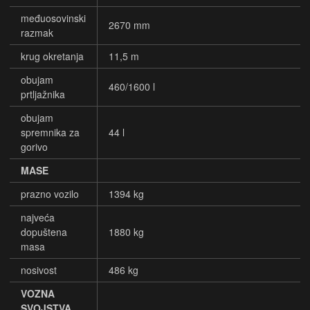
međuosovinski
2670 mm
razmak
krug okretanja
11,5 m
obujam
460/1600 l
prtljažnika
obujam
spremnika za
44 l
gorivo
MASE
prazno vozilo
1394 kg
najveća
dopuštena
1880 kg
masa
nosivost
486 kg
VOZNA
SVOJSTVA