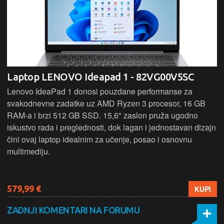
Laptop LENOVO Ideapad 1 - 82VG00V5SC
Lenovo IdeaPad 1 donosi pouzdane performanse za
svakodnevne zadatke uz AMD Ryzen 3 procesor, 16 GB
RAM-a i brzi 512 GB SSD. 15,6" zaslon pruža ugodno
iskustvo rada i preglednosti, dok lagan i jednostavan dizajn
čini ovaj laptop idealnim za učenje, posao i osnovnu
multimediju.
579,99 €
KUPI
ZADNJI KOMENTARI NA FORUMU