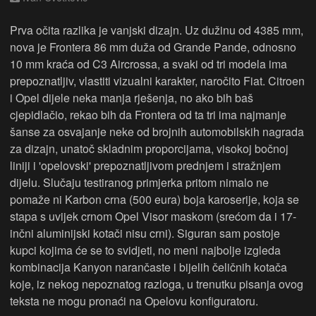
Prva očita razlika je vanjski dizajn. Uz dužinu od 4385 mm,
nova je Frontera 86 mm duža od Grande Pande, odnosno
10 mm kraća od C3 Aircrossa, a svaki od tri modela ima
prepoznatljiv, vlastiti vizualni karakter, naročito Fiat. Citroen
i Opel dijele neka manja rješenja, no ako bih baš
cjepidlačio, rekao bih da Frontera od ta tri ima najmanje
šanse za osvajanje neke od brojnih automobilskih nagrada
za dizajn, unatoč skladnim proporcijama, visokoj bočnoj
liniji i 'opelovski' prepoznatljivom prednjem i stražnjem
dijelu. Slučaju testiranog primjerka pritom nimalo ne
pomaže ni Karbon crna (500 eura) boja karoserije, koja se
stapa s uvijek crnom Opel Visor maskom (srećom da i 17-
inčni aluminijski kotači nisu crni). Siguran sam postoje
kupci kojima će se to svidjeti, no meni najbolje izgleda
kombinacija Kanyon narančaste i bijelih čeličnih kotača
koje, iz nekog nepoznatog razloga, u trenutku pisanja ovog
teksta ne mogu pronaći na Opelovu konfiguratoru.