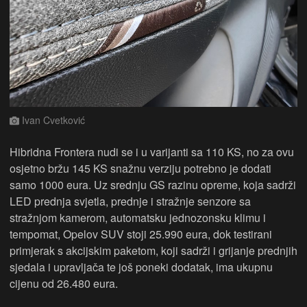
Ivan Cvetković
Hibridna Frontera nudi se i u varijanti sa 110 KS, no za ovu
osjetno bržu 145 KS snažnu verziju potrebno je dodati
samo 1000 eura. Uz srednju GS razinu opreme, koja sadrži
LED prednja svjetla, prednje i stražnje senzore sa
stražnjom kamerom, automatsku jednozonsku klimu i
tempomat, Opelov SUV stoji 25.990 eura, dok testirani
primjerak s akcijskim paketom, koji sadrži i grijanje prednjih
sjedala i upravljača te još poneki dodatak, ima ukupnu
cijenu od 26.480 eura.