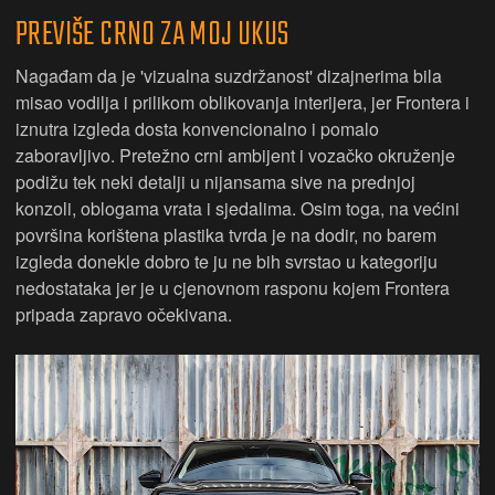
PREVIŠE CRNO ZA MOJ UKUS
Nagađam da je 'vizualna suzdržanost' dizajnerima bila
misao vodilja i prilikom oblikovanja interijera, jer Frontera i
iznutra izgleda dosta konvencionalno i pomalo
zaboravljivo. Pretežno crni ambijent i vozačko okruženje
podižu tek neki detalji u nijansama sive na prednjoj
konzoli, oblogama vrata i sjedalima. Osim toga, na većini
površina korištena plastika tvrda je na dodir, no barem
izgleda donekle dobro te ju ne bih svrstao u kategoriju
nedostataka jer je u cjenovnom rasponu kojem Frontera
pripada zapravo očekivana.