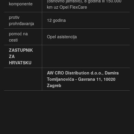
(osnovno jamstvo), 8 godina ili 150.000
komponente
km uz Opel FlexCare
protiv
12 godina
prohrđavanja
pomoć na
Opel asistencija
cesti
ZASTUPNIK
ZA
HRVATSKU
AW CRO Distribution d.o.o., Damira
Tomljanovića - Gavrana 11, 10020
Zagreb