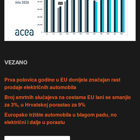
VEZANO
Prva polovica godine u EU donijela značajan rast
prodaje električnih automobila
Broj smrtnih slučajeva na cestama EU lani se smanjio
za 3%, u Hrvatskoj porastao za 9%
Europsko tržište automobila u blagom padu, no
električni i dalje u porastu