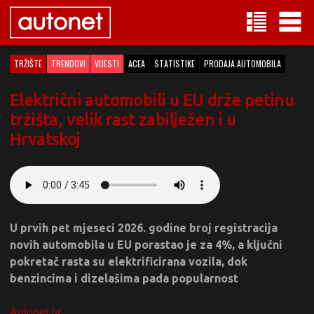
TRŽIŠTE
TRENDOVI
VIJESTI
ACEA
STATISTIKE
PRODAJA AUTOMOBILA
Električni automobili u EU drže petinu
tržišta, velik rast zabilježen i u
Hrvatskoj
U prvih pet mjeseci 2026. godine broj registracija
novih automobila u EU porastao je za 4%, a ključni
pokretač rasta su elektrificirana vozila, dok
benzincima i dizelašima pada popularnost
Autonet.hr