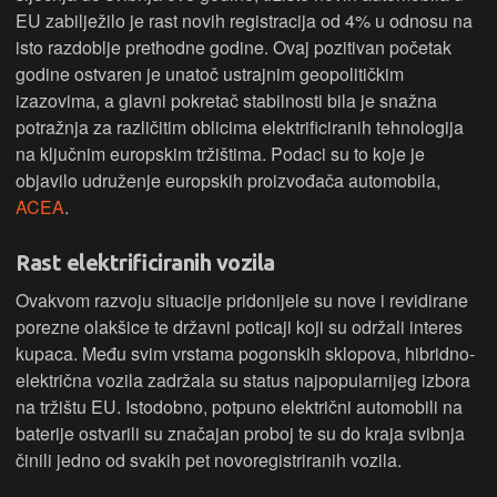
EU zabilježilo je rast novih registracija od 4% u odnosu na
isto razdoblje prethodne godine. Ovaj pozitivan početak
godine ostvaren je unatoč ustrajnim geopolitičkim
izazovima, a glavni pokretač stabilnosti bila je snažna
potražnja za različitim oblicima elektrificiranih tehnologija
na ključnim europskim tržištima. Podaci su to koje je
objavilo udruženje europskih proizvođača automobila,
ACEA
.
Rast elektrificiranih vozila
Ovakvom razvoju situacije pridonijele su nove i revidirane
porezne olakšice te državni poticaji koji su održali interes
kupaca. Među svim vrstama pogonskih sklopova, hibridno-
električna vozila zadržala su status najpopularnijeg izbora
na tržištu EU. Istodobno, potpuno električni automobili na
baterije ostvarili su značajan proboj te su do kraja svibnja
činili jedno od svakih pet novoregistriranih vozila.