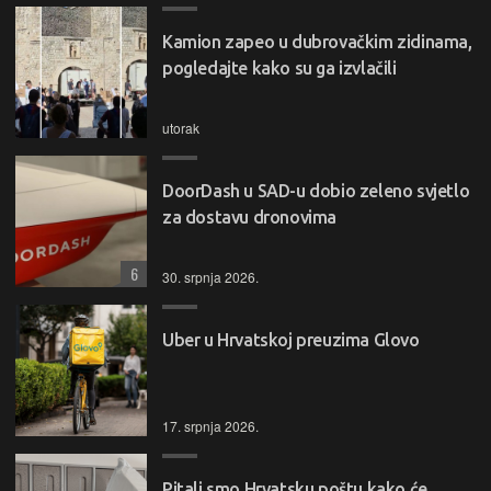
Kamion zapeo u dubrovačkim zidinama,
pogledajte kako su ga izvlačili
utorak
DoorDash u SAD-u dobio zeleno svjetlo
za dostavu dronovima
6
30. srpnja 2026.
Uber u Hrvatskoj preuzima Glovo
17. srpnja 2026.
Pitali smo Hrvatsku poštu kako će