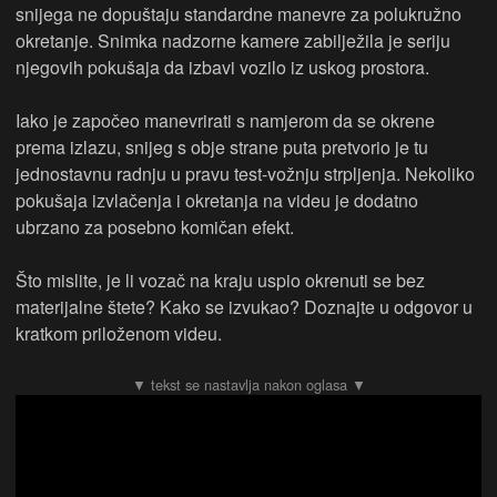
snijega ne dopuštaju standardne manevre za polukružno
okretanje. Snimka nadzorne kamere zabilježila je seriju
njegovih pokušaja da izbavi vozilo iz uskog prostora.
Iako je započeo manevrirati s namjerom da se okrene
prema izlazu, snijeg s obje strane puta pretvorio je tu
jednostavnu radnju u pravu test-vožnju strpljenja. Nekoliko
pokušaja izvlačenja i okretanja na videu je dodatno
ubrzano za posebno komičan efekt.
Što mislite, je li vozač na kraju uspio okrenuti se bez
materijalne štete? Kako se izvukao? Doznajte u odgovor u
kratkom priloženom videu.