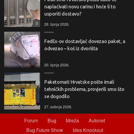
naplaćivati novu carinu i hoće li to
usporiti dostavu?
9
26. lipnja 2026.
FedEx-ov dostavljač dovezao paket, a
odvezao – koš iz dvorišta
20. lipnja 2026.
Paketomati Hrvatske pošte imali
tehničkih problema, provjerili smo što
se dogodilo
27. svibnja 2026.
Forum
Bug
Mreža
Autonet
Bug Future Show
Idea Knockout