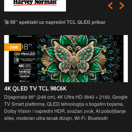
🚀 98" spektakl uz napredni TCL QLED prikaz
-200€
4K QLED TV TCL 98C6K
Dijagonala 98" (248 cm), 4K Ultra HD 3840 × 2160, Google
TV Smart platforma, QLED tehnologija s bogatim bojama,
Dolby Vision / napredni HDR, snažan zvuk, AI poboljšanje
slike, moderan ultra‑tanak dizajn, Wi‑Fi, Bluetooth