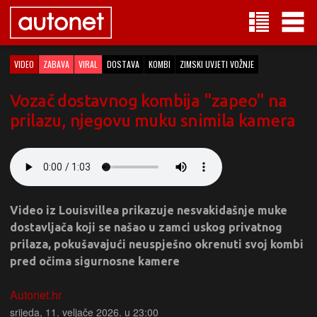
VIDEO
ZABAVA
VIRAL
DOSTAVA
KOMBI
ZIMSKI UVJETI VOŽNJE
Vozač dostavnog kombija "zapeo" na
prilazu, njegovu muku snimila kamera
Video iz Louisvillea prikazuje nesvakidašnje muke
dostavljača koji se našao u zamci uskog privatnog
prilaza, pokušavajući neuspješno okrenuti svoj kombi
pred očima sigurnosne kamere
Autonet.hr
srijeda, 11. veljače 2026. u 23:00