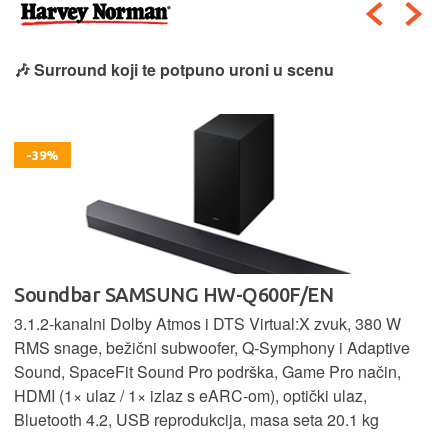
🎶 Surround koji te potpuno uroni u scenu
-39%
Soundbar SAMSUNG HW-Q600F/EN
3.1.2‑kanalni Dolby Atmos i DTS Virtual:X zvuk, 380 W
RMS snage, bežični subwoofer, Q‑Symphony i Adaptive
Sound, SpaceFit Sound Pro podrška, Game Pro način,
HDMI (1× ulaz / 1× izlaz s eARC‑om), optički ulaz,
Bluetooth 4.2, USB reprodukcija, masa seta 20.1 kg