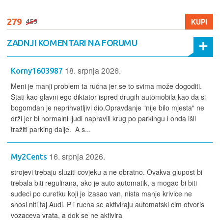
279
KUPI
459
ZADNJI KOMENTARI NA FORUMU
18. srpnja 2026.
Korny1603987
Meni je manji problem ta ručna jer se to svima može dogoditi.
Stati kao glavni ego diktator ispred drugih automobila kao da si
bogomdan je neprihvatljivi dio.Opravdanje "nije bilo mjesta" ne
drži jer bi normalni ljudi napravili krug po parkingu i onda išli
tražiti parking dalje. A s...
16. srpnja 2026.
My2Cents
strojevi trebaju sluziti covjeku a ne obratno. Ovakva glupost bi
trebala biti regulirana, ako je auto automatik, a mogao bi biti
sudeci po curetku koji je izasao van, nista manje krivice ne
snosi niti taj Audi. P i rucna se aktiviraju automatski cim otvoris
vozaceva vrata, a dok se ne aktivira