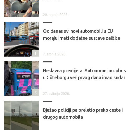
20. srpnja 2026.
Od danas svi novi automobili u EU
moraju imati dodatne sustave zaštite
1
7. srpnja 2026.
Neslavna premijera: Autonomni autobus
u Göteborgu već prvog dana imao sudar
3
27. svibnja 2026.
Bježao policiji pa preletio preko ceste i
drugog automobila