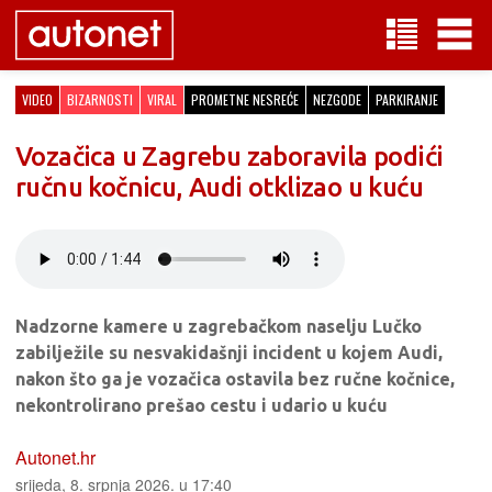
VIDEO
BIZARNOSTI
VIRAL
PROMETNE NESREĆE
NEZGODE
PARKIRANJE
Vozačica u Zagrebu zaboravila podići
ručnu kočnicu, Audi otklizao u kuću
Nadzorne kamere u zagrebačkom naselju Lučko
zabilježile su nesvakidašnji incident u kojem Audi,
nakon što ga je vozačica ostavila bez ručne kočnice,
nekontrolirano prešao cestu i udario u kuću
Autonet.hr
srijeda, 8. srpnja 2026. u 17:40