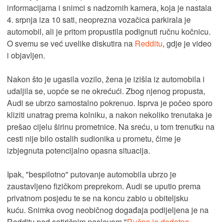
informacijama i snimci s nadzornih kamera, koja je nastala
4. srpnja iza 10 sati, neoprezna vozačica parkirala je
automobil, ali je pritom propustila podignuti ručnu kočnicu.
O svemu se već uvelike diskutira na
Redditu
, gdje je video
i objavljen.
Nakon što je ugasila vozilo, žena je izišla iz automobila i
udaljila se, uopće se ne okrećući. Zbog njenog propusta,
Audi se ubrzo samostalno pokrenuo. Isprva je počeo sporo
kliziti unatrag prema kolniku, a nakon nekoliko trenutaka je
prešao cijelu širinu prometnice. Na sreću, u tom trenutku na
cesti nije bilo ostalih sudionika u prometu, čime je
izbjegnuta potencijalno opasna situacija.
Ipak, "bespilotno" putovanje automobila ubrzo je
zaustavljeno fizičkom preprekom. Audi se uputio prema
privatnom posjedu te se na koncu zabio u obiteljsku
kuću. Snimka ovog neobičnog događaja podijeljena je na
Redditu pod satiričnim naslovom "
Ručna je dodatna