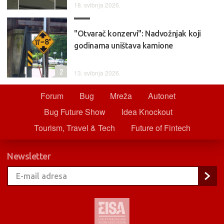
18. svibnja 2026.
"Otvarač konzervi": Nadvožnjak koji
godinama uništava kamione
2
13. svibnja 2026.
Forum
Bug
Mreža
Autonet
Bug Future Show
Idea Knockout
Tourism, Travel & Tech
Future of Fintech
Newsletter