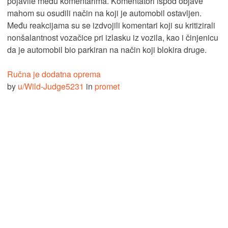
pojavile među komentarima. Komentatori ispod objave
mahom su osudili način na koji je automobil ostavljen.
Među reakcijama su se izdvojili komentari koji su kritizirali
nonšalantnost vozačice pri izlasku iz vozila, kao i činjenicu
da je automobil bio parkiran na način koji blokira druge.
Ručna je dodatna oprema
by
u/Wild-Judge5231
in
promet