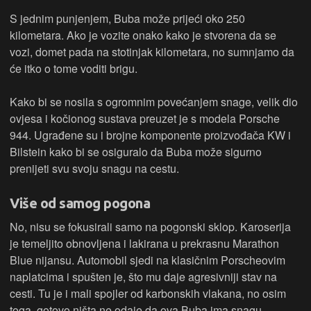
S jednim punjenjem, Buba može prijeći oko 250
kilometara. Ako je vozite onako kako je stvorena da se
vozi, domet pada na stotinjak kilometara, no sumnjamo da
će itko o tome voditi brigu.
Kako bi se nosila s ogromnim povećanjem snage, velik dio
ovjesa i kočionog sustava preuzet je s modela Porsche
944. Ugrađene su i brojne komponente proizvođača KW i
Bilstein kako bi se osiguralo da Buba može sigurno
prenijeti svu svoju snagu na cestu.
Više od samog pogona
No, nisu se fokusirali samo na pogonski sklop. Karoserija
je temeljito obnovljena i lakirana u prekrasnu Marathon
Blue nijansu. Automobil sjedi na klasičnim Porscheovim
naplatcima i spušten je, što mu daje agresivniji stav na
cesti. Tu je i mali spojler od karbonskih vlakana, no osim
toga, gotovo ništa ne odaje da ova Buba ima snagu