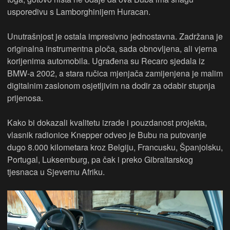
usporedivu s Lamborghinijem Huracan.
Unutrašnjost je ostala impresivno jednostavna. Zadržana je
originalna instrumentna ploča, sada obnovljena, ali vjerna
korijenima automobila. Ugrađena su Recaro sjedala iz
BMW-a 2002, a stara ručica mjenjača zamijenjena je malim
digitalnim zaslonom osjetljivim na dodir za odabir stupnja
prijenosa.
Kako bi dokazali kvalitetu izrade i pouzdanost projekta,
vlasnik radionice Knepper odveo je Bubu na putovanje
dugo 8.000 kilometara kroz Belgiju, Francusku, Španjolsku,
Portugal, Luksemburg, pa čak i preko Gibraltarskog
tjesnaca u Sjevernu Afriku.