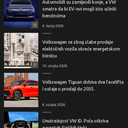
Automobili su zamijenili konje, a VW
smatra da bi EV-ovi mogli isto učiniti
benzincima
15
9. lipnja 2026.
Volkswagen se zbog slabe prodaje
električnih vozila okreće energetskom
biznisu
17
10. ožujka 2026.
Volkswagen Tiguan dobiva dva facelifta
i ostaje u prodaji do 2035.
6. ožujka 2026.
Unutrašnjost VW ID. Pola otkriva
povratak fizičkih tipki