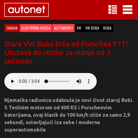
ZABAVA
ELEKTRIČNA VOZILA
AUTOMOBILI
VW
VW BUBA
BUBA
Stara VW Buba brža od Porschea 911?
Ubrzava do stotke za manje od 3
sekunde
Njemačka radionica udahnula je novi život staroj Bubi.
S Teslinim motorom od 600 KS i Porscheovim
baterijama, ovaj klasik do 100 km/h stiže za samo 2,9
sekundi, ostavljajući iza sebe i moderne
superautomobile