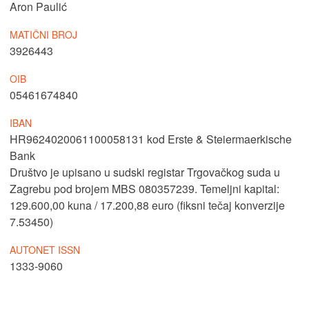
Aron Paulić
MATIČNI BROJ
3926443
OIB
05461674840
IBAN
HR9624020061100058131
kod Erste & Steiermaerkische
Bank
Društvo je upisano u sudski registar
Trgovačkog suda u
Zagrebu
pod brojem MBS 080357239.
Temeljni kapital:
129.600,00 kuna / 17.200,88 euro (fiksni tečaj konverzije
7.53450)
AUTONET ISSN
1333-9060