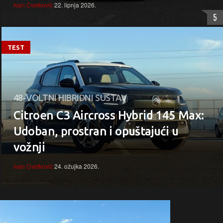
Ivan Cvetković
22. lipnja 2026.
5
TEST
48-VOLTNI HIBRIDNI SUSTAV
Citroen C3 Aircross Hybrid 145 Max:
Udoban, prostran i opuštajući u
vožnji
Ivan Cvetković
24. ožujka 2026.