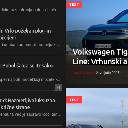
a
TEST
Najvažniji novi model marke MG vrijednim razmatranja potencijalnih kupaca ne čine samo raskošna oprema i pristupačna cijena, nego i druge kvalitete s kojima se približio etabliranim konkurentima
 Vrlo poželjan plug-in
j cijeni
Plug-in hibridna verzija C-HR-a je brz i udoban automobil, no prije kupnje, kao i u slučaju svakog PHEV-a, zapitajte se kako i gdje ćete ga puniti...
Volkswagen Tig
Line: Vrhunski au
: Poboljšanja su itekako
Ivan Cvetković
2. veljače 2025.
Je li nova '8.5’ generacija VW Golfa opet najbolji model koji možete kupiti u ovoj klasi, u kojoj je, doduše, mnogo manje konkurenata nego prije desetak godina?
24
rid: Razmetljiva luksuzna
TEST
aktične strane
Rafale nije 'samo još jedan SUV’ iz Renaulta već je zapravo ‘cool auto’ koji s pravom nosi titulu ‘predvodnika velikog Renaultovog SUV čopora’