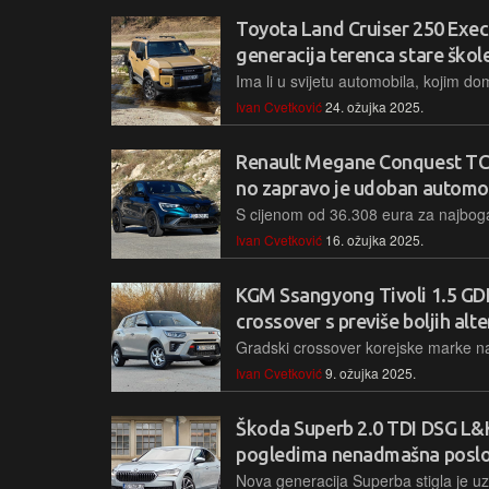
Toyota Land Cruiser 250 Exec
generacija terenca stare škol
Ivan Cvetković
24. ožujka 2025.
Renault Megane Conquest TCe 
no zapravo je udoban automobi
Ivan Cvetković
16. ožujka 2025.
KGM Ssangyong Tivoli 1.5 GD
crossover s previše boljih alt
Ivan Cvetković
9. ožujka 2025.
Škoda Superb 2.0 TDI DSG L&K:
pogledima nenadmašna poslo