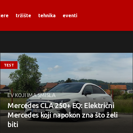
jere
tržište
tehnika
eventi
TEST
EV KOJI IMA SMISLA
Mercedes CLA 250+ EQ: Električni
Mercedes koji napokon zna što želi
biti