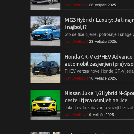
Ivan Cvetković
28. veljače 2025.
MG3 Hybrid+ Luxury: Je li najm
i najbolji?
Ivan Cvetković
23. veljače 2025.
Honda CR-V e:PHEV Advance Te
automobil zasjenjen (pre)vis
Ivan Cvetković
16. veljače 2025.
Nissan Juke 1,6 Hybrid N-Spor
ceste i tjera osmijeh na lice
Ivan Cvetković
9. veljače 2025.