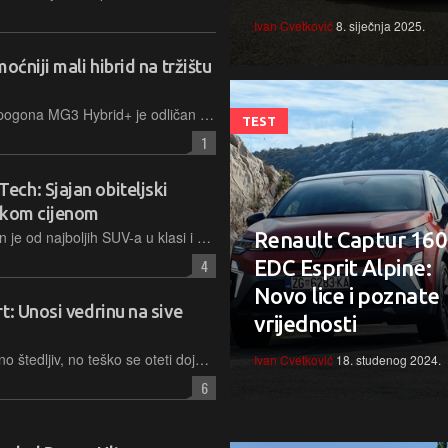
Ivan Cvetković
8. siječnja 2025.
oćniji mali hibrid na tržištu
Što se tiče cijene, potrošnje i snage pogona MG3 Hybrid+ je odličan automobil, no tijekom testa na površinu su isplivale neke njegove mane
TEST
1
ch: Sjajan obiteljski
okom cijenom
PHEV verzija nove Honde CR-V jedan je od najboljih SUV-a u klasi i u nekoliko važnih pogleda još bolji od ionako odličnog ‘običnog’ HEV-a. Nažalost, bit će još rjeđa pojava na našim cestama
Renault Captur 160
4
EDC Esprit Alpine:
Novo lice i poznate
t: Unosi vedrinu na sive
vrijednosti
Juke je vrlo zabavan u vožnji i izuzetno štedljiv, no teško se oteti dojmu da bi s potentnijim pogonom sve bilo još bolje
Ivan Cvetković
18. studenog 2024.
6