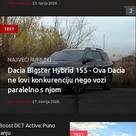
Ivan Cvetković
23. lipnja 2026.
3
TEST
NAJVEĆI RUMUNJ
Dacia Bigster Hybrid 155 - Ova Dacia
ne lovi konkurenciju nego vozi
paralelno s njom
Ivan Cvetković
27. travnja 2026.
Boost DCT Active: Puno
anju
TEST