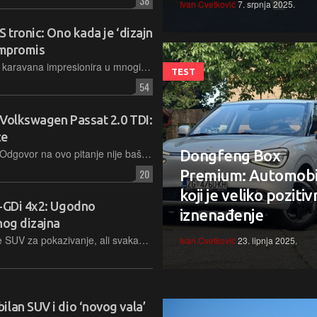
38
Ivan Cvetković
7. srpnja 2025.
 tronic: Ono kada je ‘dizajn
ompromis
Jedan od rijetkih preostalih Audijevih karavana impresionira u mnogim pogledima, ali ima i skroman prtljažnik
TEST
54
 Volkswagen Passat 2.0 TDI:
ce
Glavno pitanje je - koji je bolji izbor? Odgovor na ovo pitanje nije baš jednostavan, no u praksi razlike su veće nego što bi se to na prvi pogled reklo
Dongfeng Box
20
Premium: Automobi
koji je veliko poziti
T-GDi 4x2: Ugodno
iznenađenje
nog dizajna
Nema sumnje da testni primjerak nije SUV za pokazivanje, ali svakako jest za korištenje. Prostran, udoban i pošteno opremljen automobil po vrlo fer cijeni
Ivan Cvetković
23. lipnja 2025.
lan SUV i dio ‘novog vala’