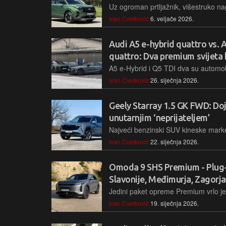
Ivan Cvetković
6. veljače 2026.
Audi A5 e-hybrid quattro vs. 
quattro: Dva premium svijeta 
Ivan Cvetković
26. siječnja 2026.
Geely Starray 1.5 GK FWD: Dojm
unutarnjim ‘neprijateljem’
Ivan Cvetković
22. siječnja 2026.
Omoda 9 SHS Premium - Plug-
Slavonije, Međimurja, Zagorja
Ivan Cvetković
19. siječnja 2026.