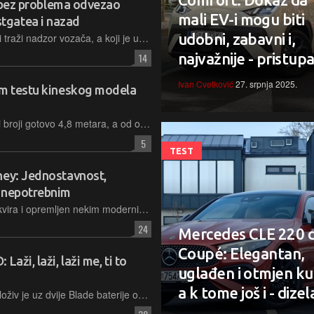
je bez problema odvezao
mali EV-i mogu biti
tgatea i nazad
udobni, zabavni i,
Naravno, i dalje je riječ o sustavu koji traži nadzor vozača, a koji je uostalom i odgovoran za sve eventualne probleme koji se mogu desiti, odnosno eventualne kazne za prekršaje ili pak nesreće
najvažnije - pristupa
14
Ivan Cvetković
27. srpnja 2025.
om testu kineskog modela
Riječ je o najprestižnijem modelu koji broji gotovo 4,8 metara, a od opreme ima sve potrebno te uz plug-in hibridnu tehnologiju stoji 47.990 eura
5
TEST
ney: Jednostavnost,
t nepotrebnim
Iako je cjenovno izašao iz ‘budget’ okvira i opremljen nekim modernim tehnologijama, novi Duster još uvijek je pristupačan SUV koji ponajprije privlači svojom jednostavnošću i iskrenošću, a sada i dobrim hibridnim sustavom
24
Mercedes CLE 220 
Coupé: Elegantan,
aži, laži, laži me, ti to
uglađen i otmjen ku
a k tome još i - dizel
Top model u BYD-jevoj ponudi raspoloživ je uz dvije Blade baterije od 82,5 odnosno 91,3 kWh, a testirani top model raspolaže pogonom na sve kotače te najvećom snagom od 390 kW / 531 KS