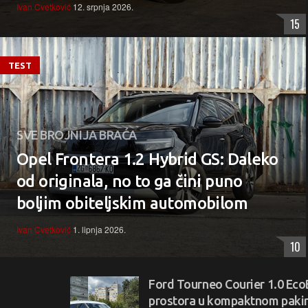
Ivan Cvetković
12. srpnja 2026.
15
TEST
SVE BROJNIJA BRAĆA
Opel Frontera 1.2 Hybrid GS: Daleko
od originala, no to ga čini puno
boljim obiteljskim automobilom
Ivan Cvetković
1. lipnja 2026.
10
Ford Tourneo Courier 1.0 Eco
prostora u kompaktnom pakir