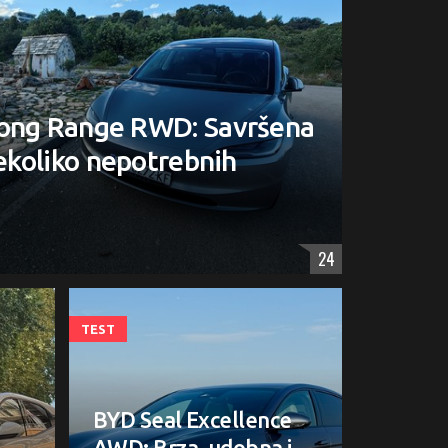
Long Range RWD: Savršena
nekoliko nepotrebnih
24
TEST
BYD Seal Excellence
AWD: Brza, udobna i