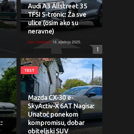
Audi A3 Allstreet 35
TFSI S-tronic: Za sve
ulice (osim ako su
neravne)
Ivan Cvetković
19. siječnja 2025.
1
TEST
Mazda CX-30 e-
SkyActiv-X 6AT Nagisa:
Unatoč ponekom
:
kompromisu, dobar
obiteljski SUV