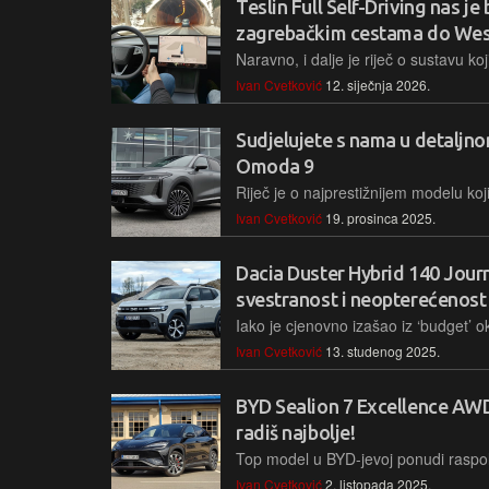
Teslin Full Self-Driving nas 
zagrebačkim cestama do Wes
Ivan Cvetković
12. siječnja 2026.
Sudjelujete s nama u detaljn
Omoda 9
Ivan Cvetković
19. prosinca 2025.
Dacia Duster Hybrid 140 Jour
svestranost i neopterećenos
Ivan Cvetković
13. studenog 2025.
BYD Sealion 7 Excellence AWD: L
radiš najbolje!
Ivan Cvetković
2. listopada 2025.