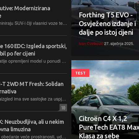
utive: Modernizirana
Forthing T5 EVO -
e
Osvježeno izdanje i
Ima li u svijetu automobila, kojim dominiraju SUV-i čiji vlasnici voze terenom samo kada parkiraju na zelene površine, mjesta za off-road ‘dinosaure’ poput Land Cruisera?
dalje po istoj cijeni
Ivan Cvetković
27. siječnja 2025.
160 EDC: Izgleda sportski,
l po fer cijeni
S cijenom od 36.308 eura za najbogatije opremljeni model u ponudi Megane Conquest se čini kao odlična prilika jer neki konkurenti tek startaju na tim cjenovnim razinama
TEST
I-T 2WD MT Fresh: Solidan
ernativa
Gradski crossover korejske marke naizgled ima sve sastojke za uspjeh, od dopadljivog dizajna, prostrane kabine i dobre opreme do snažnog turbomotora i pristupačne cijene. Ipak, nije tako jednostavno...
10
Citroën C4 X 1,2
 Neuzbudljiva, ali u nekim
PureTech EAT8 Max
vna limuzina
Klasa za sebe
Nova generacija Superba stigla je uz obećanje veće prostranosti, udobnosti i štedljivosti. Može li ga ispuniti?