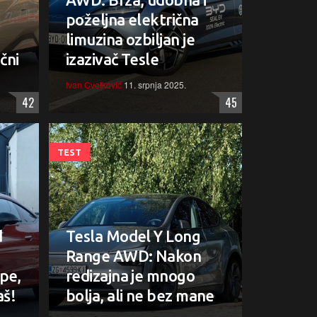
poželjna električna
limuzina ozbiljan je
čni
izazivač Tesle
Ivan Cvetković
11. srpnja 2025.
42
45
TEST
d
Tesla Model Y Long
Range AWD: Nakon
pe,
redizajna je mnogo
aš!
bolja, ali ne bez mane