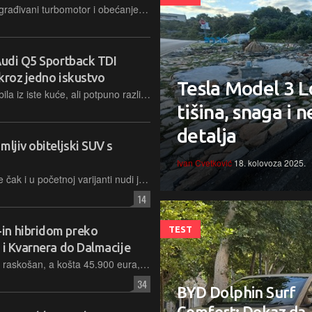
Uz ogroman prtljažnik, višestruko nagrađivani turbomotor i obećanje velike praktičnosti, Fordov (zamalo) najjeftiniji automobil čini se kao pametna kupnja. No je li sve tako bajno?
Audi Q5 Sportback TDI
kroz jedno iskustvo
Tesla Model 3 
A5 e-Hybrid i Q5 TDI dva su automobila iz iste kuće, ali potpuno različitih karaktera: jedan pokazuje koliko daleko je stigla plug-in tehnologija, a drugi podsjeća zašto je dizel još nezamjenjiv na dugim relacijama
tišina, snaga i 
detalja
ljiv obiteljski SUV s
Ivan Cvetković
18. kolovoza 2025.
Najveći benzinski SUV kineske marke čak i u početnoj varijanti nudi jako puno za uloženi novac, uvjerljiv turbobenzinski motor i bolje vozne osobine od uobičajenih kineskih automobila
14
in hibridom preko
TEST
 i Kvarnera do Dalmacije
Jedini paket opreme Premium vrlo je raskošan, a košta 45.900 eura, od nadoplata je moguća tek mat boja i crna unutrašnjost, svaka od ovih stavki stoji po tisuću eura
34
BYD Dolphin Surf
Comfort: Dokaz da