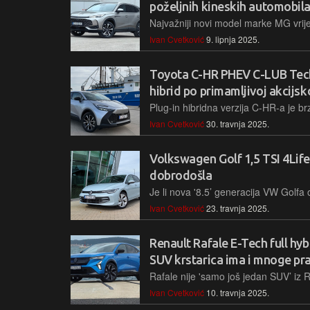
poželjnih kineskih automobil
Ivan Cvetković
9. lipnja 2025.
Toyota C-HR PHEV C-LUB Tech:
hibrid po primamljivoj akcijsko
Ivan Cvetković
30. travnja 2025.
Volkswagen Golf 1,5 TSI 4Life
dobrodošla
Ivan Cvetković
23. travnja 2025.
Renault Rafale E-Tech full hyb
SUV krstarica ima i mnoge pr
Ivan Cvetković
10. travnja 2025.