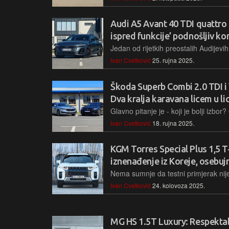
Audi A5 Avant 40 TDI quattro S
ispred funkcije’ podnošljiv k
Ivan Cvetković
25. rujna 2025.
Škoda Superb Combi 2.0 TDI i
Dva kralja karavana licem u li
Ivan Cvetković
18. rujna 2025.
KGM Torres Special Plus 1,5 
iznenađenje iz Koreje, osebuj
Ivan Cvetković
24. kolovoza 2025.
MG HS 1.5T Luxury: Respektabi