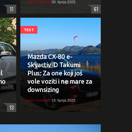
Ivan Cvetković
30. lipnja 2025.
17
61
TEST
Mazda CX-80 e-
Skyactiv-D Takumi
l
Plus: Za one koji još
vno
vole voziti i ne mare za
downsizing
Ivan Cvetković
15. lipnja 2025.
13