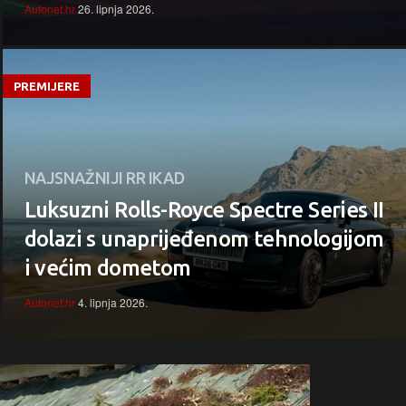
Autonet.hr
26. lipnja 2026.
PREMIJERE
NAJSNAŽNIJI RR IKAD
Luksuzni Rolls-Royce Spectre Series II
dolazi s unaprijeđenom tehnologijom
i većim dometom
Autonet.hr
4. lipnja 2026.