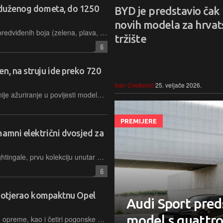
roduženog dometa, do 1250
BYD je predstavio čak
novih modela za hrvat
Birati se može između jedne od pet predviđenih boja (zelena, plava, crvena, crna i bijela) te svijetlog ili tamnog uređenja putničke kabine
tržište
6
n, na struju ide preko 720
Ivan Cvetković
25. veljače 2026.
Nova BMW serija 7 donosi najopsežnije ažuriranje u povijesti modela, uvodi tehnologiju i dizajn serije "Neue Klasse", napredni digitalni sustav i velik električni domet zahvaljujući Rimčevim baterijama
PREMIJERE
mamni električni dvosjed za
Rolls-Royce je predstavio Project Nightingale, prvu kolekciju unutar novog programa Coachbuild, koja kroz 100 ručno izrađenih električnih automobila oživljava duh eksperimentalnih modela iz 1920-ih
6
i dotjerao kompaktnu Opel
Audi Sport preds
model s quattr
Kupcima se na odabir nude tri razine opreme, kao i četiri pogonske opcije. Pored dizela tu je hibrid, plug-in hibrid te električno izdanje koje ima doseg do 454 kilometra