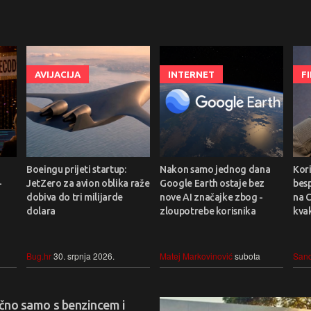
AVIJACIJA
INTERNET
F
Boeingu prijeti startup:
Nakon samo jednog dana
Kori
-
JetZero za avion oblika raže
Google Earth ostaje bez
bes
dobiva do tri milijarde
nove AI značajke zbog -
na C
dolara
zloupotrebe korisnika
kvak
Bug.hr
30. srpnja 2026.
Matej Markovinović
subota
Sand
tačno samo s benzincem i