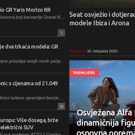
io GR Yaris Morizo RR
Seat osvježio i dotjera
Između ostalog posebnost je i u ekskluzivnoj boji karoserije Gravel Khaki, a pripremit će se po 100 primjeraka za Europu i Japan
modele Ibiza i Arona
1
je dva trkaća modela: GR
Autonet.hr
30. listopada 2025.
Odjel Gazoo Racing prikazao je razvojne prototipe svojih novih perjanica – cestovnog GR GT-a i trkaćeg modela GR GT3, koji donose V8 motor, aluminijsku šasiju i naprednu aerodinamiku
PREMIJERE
onic s cijenama od 21.049
U ponudi su pet razina opreme te 1-litreni turbom opremljeni benzinca od 100 KS, a koji može biti i u blagohibridnom izdanju kad ima 115 KS
10
Osvježena Alfa
uropu: Više dosega, brže
dinamičnija figu
 električni SUV
osnovna oprem
BYD pojačava ponudu električnih SUV-ova modelom ATTO 2 Comfort s većom baterijom, značajno duljim dosegom od 430 km i DC punjenjem skraćenim na samo 19 minuta za 30-80% kapaciteta