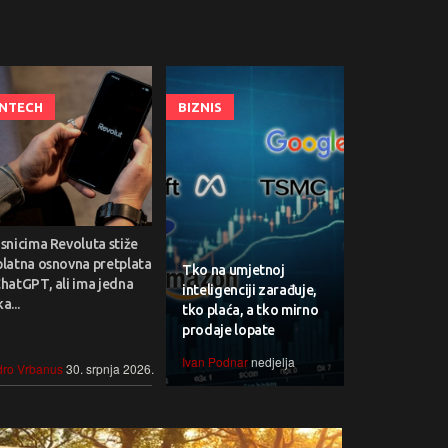
INTECH
BIZNIS
snicima Revoluta stiže
platna osnovna pretplata
Tko na umjetnoj
hatGPT, ali ima jedna
inteligenciji zarađuje,
a...
tko plaća, a tko mirno
prodaje lopate
Ivan Podnar
nedjelja
ro Vrbanus
30. srpnja 2026.