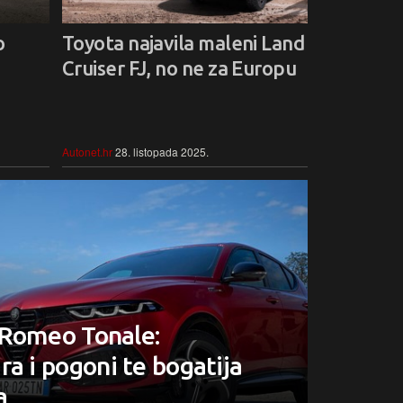
o
Toyota najavila maleni Land
Cruiser FJ, no ne za Europu
Autonet.hr
28. listopada 2025.
 Romeo Tonale:
ra i pogoni te bogatija
a