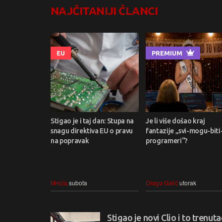
NAJČITANIJI ČLANCI
EU
PREMIUM
Stigao je i taj dan: Stupa na
Je li više došao kraj
snagu direktiva EU o pravu
fantazije „svi-mogu-biti
na popravak
programeri“?
Mreža
subota
Drago Galić
utorak
Stigao je novi Clio i to trenu