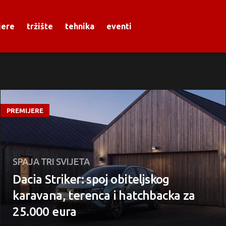
jere
tržište
tehnika
eventi
PREMIJERE
SPAJA TRI SVIJETA
Dacia Striker: spoj obiteljskog
karavana, terenca i hatchbacka za
25.000 eura