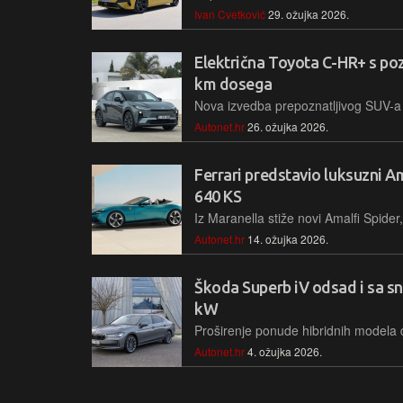
Ivan Cvetković
29. ožujka 2026.
Električna Toyota C-HR+ s poz
km dosega
Autonet.hr
26. ožujka 2026.
Ferrari predstavio luksuzni A
640 KS
Autonet.hr
14. ožujka 2026.
Škoda Superb iV odsad i sa 
kW
Autonet.hr
4. ožujka 2026.