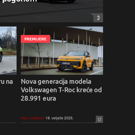
3
PREMIJERE
u na
Nova generacija modela
Volkswagen T-Roc kreće od
28.991 eura
Ivan Cvetković
18. veljače 2026.
12