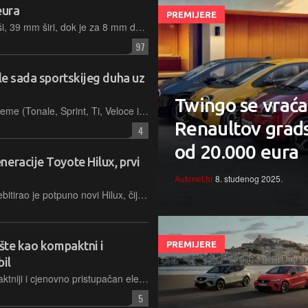
eura
PREMIJERE
Novi je model 6,7 cm dulji, 11 mm viši, 39 mm širi, dok je za 8 mm duži i međuosovinski razmak. Narastao je i prtljažni prostor na 391 litru obujma
97
ale sada sportskijeg duha uz
Twingo se vraća,
Birati se može između pet razina opreme (Tonale, Sprint, Ti, Veloce i Sport Speciale), kao i jednog dizelaša, 1,5-litrenog benzinskog mildhibrid od 175 KS te 1,3-litrenog benzinca u plug-in varijanti
Renaultov grads
4
od 20.000 eura
eracije Toyote Hilux, prvi
Autonet.hr
8. studenog 2025.
Na sajmu automobila u Bruxellesu debitirao je potpuno novi Hilux, čija već deveta generacija uz poznatu robusnost donosi hibridne i potpuno električne pogonske sustave prilagođene europskom tržištu
ište kao kompaktni i
PREMIJERE
bil
Kia je predstavila EV2, svoj najkompaktniji i cjenovno pristupačan električni automobil namijenjen europskom tržištu, s početkom proizvodnje zakazanim za 2026. godinu i procijenjenom cijenom manjom od 30.000 eura
5