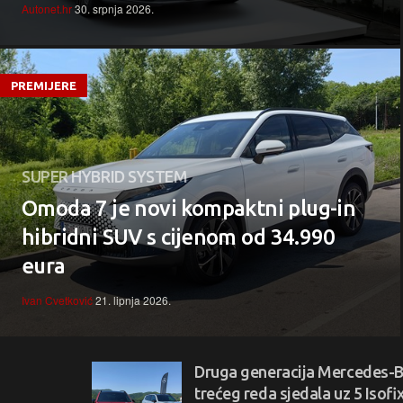
Autonet.hr
30. srpnja 2026.
PREMIJERE
SUPER HYBRID SYSTEM
Omoda 7 je novi kompaktni plug-in
hibridni SUV s cijenom od 34.990
eura
Ivan Cvetković
21. lipnja 2026.
Druga generacija Mercedes-B
trećeg reda sjedala uz 5 Isofi