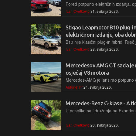
Ivan Cvetković
31. svibnja 2026.
Stigao Leapmotor B10 plug-in
električnom izdanju, oba dobr
Ivan Cvetković
28. svibnja 2026.
Mercedesov AMG GT sada je na 
osjećaj V8 motora
Autonet.hr
24. svibnja 2026.
Mercedes-Benz G-klase - A tk
Ivan Cvetković
20. svibnja 2026.