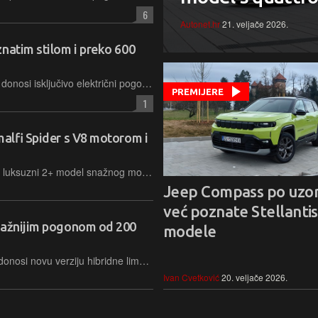
6
Autonet.hr
21. veljače 2026.
natim stilom i preko 600
Nova izvedba prepoznatljivog SUV-a donosi isključivo električni pogon, doseg do 607 km, čime japanski proizvođač dodatno osnažuje svoj put prema potpunoj karbonskoj neutralnosti
PREMIJERE
1
malfi Spider s V8 motorom i
Iz Maranella stiže novi Amalfi Spider, luksuzni 2+ model snažnog motora koji spaja vrhunske performanse, naprednu aerodinamiku i praktičnost mekog krova za svakodnevnu upotrebu
Jeep Compass po uzor
već poznate Stellantis
snažnijim pogonom od 200
modele
Proširenje ponude hibridnih modela donosi novu verziju hibridne limuzine Superb iV koja postaje najsnažniji model s motorom s unutarnjim izgaranjem u trenutnoj gami češkog proizvođača
Ivan Cvetković
20. veljače 2026.