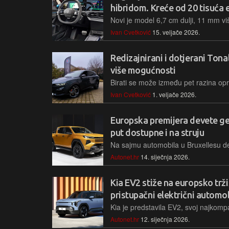
hibridom. Kreće od 20 tisuća 
Ivan Cvetković
15. veljače 2026.
Redizajnirani i dotjerani Ton
više mogućnosti
Ivan Cvetković
1. veljače 2026.
Europska premijera devete gen
put dostupne i na struju
Autonet.hr
14. siječnja 2026.
Kia EV2 stiže na europsko trž
pristupačni električni automo
Autonet.hr
12. siječnja 2026.