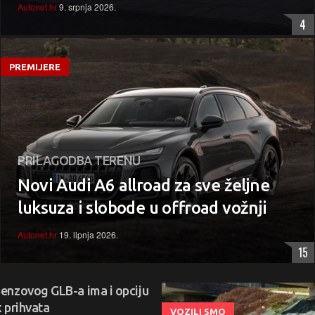
Autonet.hr
9. srpnja 2026.
4
PREMIJERE
PRILAGODBA TERENU
Novi Audi A6 allroad za sve željne
luksuza i slobode u offroad vožnji
Autonet.hr
19. lipnja 2026.
15
enzovog GLB-a ima i opciju
x prihvata
VOZILI SMO