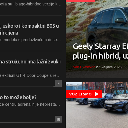
Pored potpuno električnih izdanja, opcija su i blago-hibridne verzije koje u većini gradske vožnje rade samo na struju
, uskoro i kompaktni B05 u
ih cijena
B10 nije klasični plug-in hibrid. Riječ je modelu s produživačem dosega, odnosno takozvanom Range Extended Electric Vehicle konceptu
Geely Starray EM
plug-in hibrid, u
struju, no ima lažni zvuk i
Ivan Cvetković
27. veljače 2026.
Mercedes-AMG je lansirao potpuno električni GT 4-Door Coupé s revolucionarnim motorima, snagom do 1.169 konjskih snaga i sustavima koji simuliraju vožnju V8 sportskog automobila
9
VOZILI SMO
o to može bolje?
U nekoliko sati druženja na Experience centru adrenalin je neprestano rastao, a osmijeh s lica nije silazio. Dojmljiv je bio i posjet Magna Steyr proizvodnim pogonima gdje se ručno sastavlja svaki primjerak odabran prema želji ponosnog kupca
10