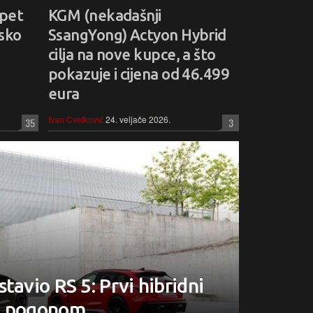
 pet
KGM (nekadašnji
sko
SsangYong) Actyon Hybrid
cilja na nove kupce, a što
pokazuje i cijena od 46.499
eura
Ivan Cvetković
24. veljače 2026.
35
3
tavio RS 5: Prvi hibridni
o pogonom