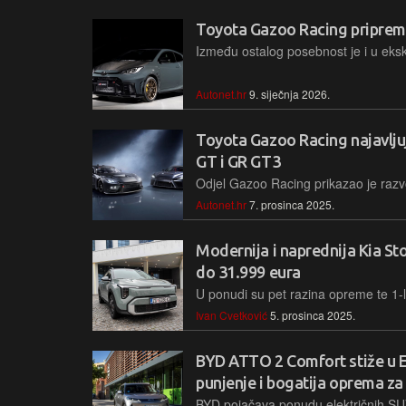
Toyota Gazoo Racing priprem
Autonet.hr
9. siječnja 2026.
Toyota Gazoo Racing najavlju
GT i GR GT3
Autonet.hr
7. prosinca 2025.
Modernija i naprednija Kia St
do 31.999 eura
Ivan Cvetković
5. prosinca 2025.
BYD ATTO 2 Comfort stiže u E
punjenje i bogatija oprema za