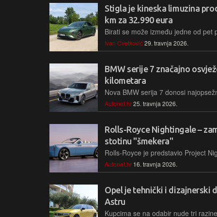
Stigla je kineska limuzina p
km za 32.990 eura
Ivan Cvetković
29. travnja 2026.
BMW serije 7 značajno osvježe
kilometara
Autonet.hr
25. travnja 2026.
Rolls-Royce Nightingale – za
stotinu "šmekera"
Autonet.hr
16. travnja 2026.
Opel je tehnički i dizajnersk
Astru